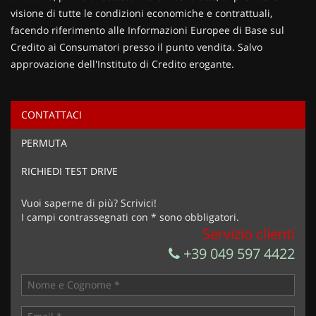
visione di tutte le condizioni economiche e contrattuali,
facendo riferimento alle Informazioni Europee di Base sul
Credito ai Consumatori presso il punto vendita. Salvo
approvazione dell'Instituto di Credito erogante.
CONTATTACI
Ho letto e accetto
l'informativa privacy
*
PERMUTA
Acconsento al trattamento dei miei dati per finalità di
marketing
RICHIEDI TEST DRIVE
Invia la tua richiesta
Vuoi saperne di più? Scrivici!
I campi contrassegnati con * sono obbligatori.
Servizio clienti
+39 049 597 4422