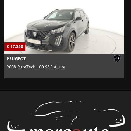
€ 17.350
€
PEUGEOT
2008 PureTech 100 S&S Allure