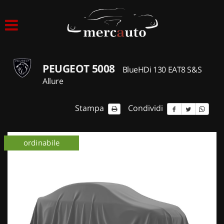
HOME
LISTA VEICOLI
PEUGEOT 5008
BlueHDi 130 EAT8 S&S
ACQUISTIAMO USATO
Allure
ASSISTENZA
Stampa
Condividi
NOLEGGIO AUTO
ordinabile
NOLEGGIO LUNGO TERMINE
NOLEGGIO BREVE TERMINE
CONTATTI