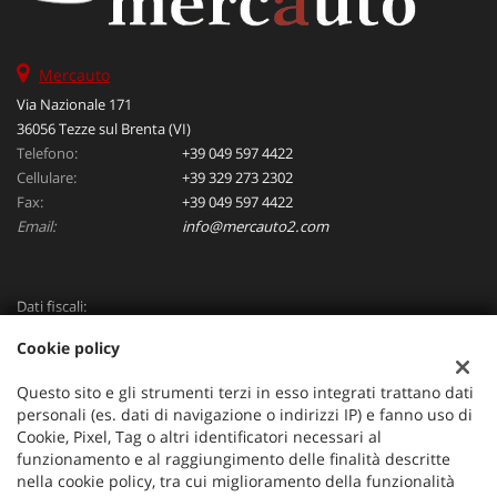
Mercauto
Via Nazionale 171
36056 Tezze sul Brenta (VI)
Telefono:
+39 049 597 4422
Cellulare:
+39 329 273 2302
Fax:
+39 049 597 4422
Email:
info@mercauto2.com
Dati fiscali:
ALLES DI INVERSO LORENZO
Cookie policy
Via Nazionale, 171 PD - 36056 Tezze sul Brenta
C.F/P.IVA:
03514030240
Questo sito e gli strumenti terzi in esso integrati trattano dati
Registro delle imprese:
PD
personali (es. dati di navigazione o indirizzi IP) e fanno uso di
Cookie, Pixel, Tag o altri identificatori necessari al
funzionamento e al raggiungimento delle finalità descritte
nella cookie policy, tra cui miglioramento della funzionalità