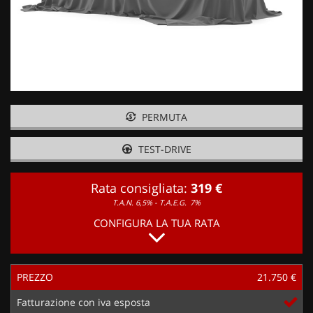
PERMUTA
TEST-DRIVE
Rata consigliata:
319 €
T.A.N. 6,5% - T.A.E.G.
7%
CONFIGURA LA TUA RATA
PREZZO
21.750 €
Fatturazione con iva esposta