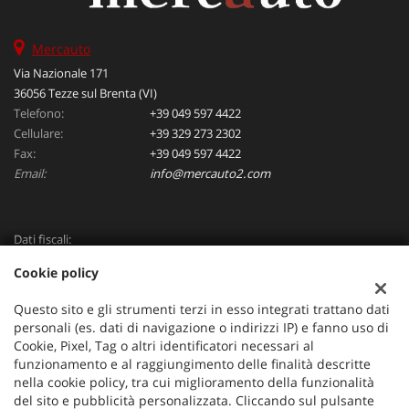
Mercauto
Via Nazionale 171
36056 Tezze sul Brenta (VI)
Telefono:
+39 049 597 4422
Cellulare:
+39 329 273 2302
Fax:
+39 049 597 4422
Email:
info@mercauto2.com
Dati fiscali:
ALLES DI INVERSO LORENZO
Cookie policy
Via Nazionale, 171 PD - 36056 Tezze sul Brenta
C.F/P.IVA:
03514030240
Questo sito e gli strumenti terzi in esso integrati trattano dati
Registro delle imprese:
PD
personali (es. dati di navigazione o indirizzi IP) e fanno uso di
Cookie, Pixel, Tag o altri identificatori necessari al
funzionamento e al raggiungimento delle finalità descritte
nella cookie policy, tra cui miglioramento della funzionalità
del sito e pubblicità personalizzata. Cliccando sul pulsante