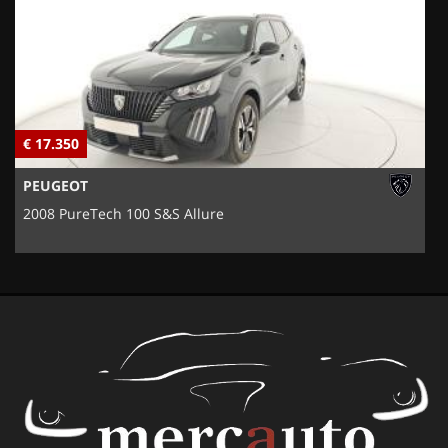
€ 17.350
€
PEUGEOT
2008 PureTech 100 S&S Allure