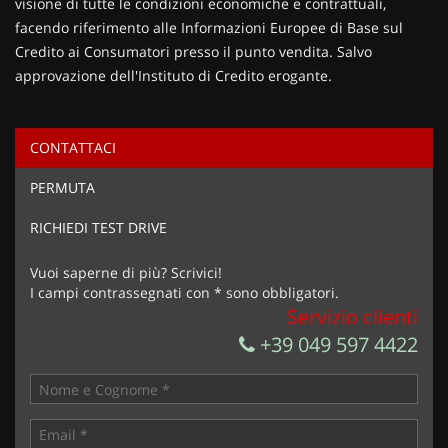
visione di tutte le condizioni economiche e contrattuali,
facendo riferimento alle Informazioni Europee di Base sul
Credito ai Consumatori presso il punto vendita. Salvo
approvazione dell'Instituto di Credito erogante.
CONTATTACI
Ho letto e accetto
l'informativa privacy
*
PERMUTA
Acconsento al trattamento dei miei dati per finalità di
marketing
RICHIEDI TEST DRIVE
Invia la tua richiesta
Vuoi saperne di più? Scrivici!
I campi contrassegnati con * sono obbligatori.
Servizio clienti
+39 049 597 4422