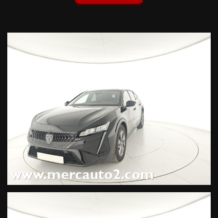
Kit riparazione pneumatici (15 EUR), Sensori di parcheggio
anteriori, Sensori di parcheggio posteriori, Allarme
volumetrico e perimetrale con chiusura doppia azione,
Visiopark 360° (4 telecamere), Pack Drive Assist + Rear Traffic
Detection Pack, 360 Vision Pack (1200 EUR), Vernice
metallizzata Nero Perla (900 EUR),