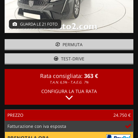
GUARDA LE 21 FOTO
PERMUTA
TEST-DRIVE
Rata consigliata:
363 €
T.A.N. 6,5% - T.A.E.G.
7%
CONFIGURA LA TUA RATA
PREZZO
24.750 €
Fatturazione con iva esposta
PRENOTALA ORA