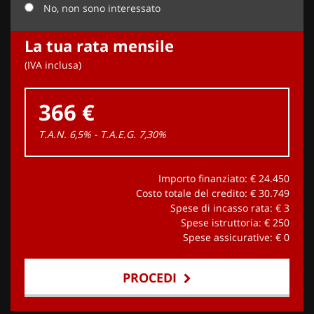
No, non sono interessato
La tua rata mensile
(IVA inclusa)
366 €
T.A.N. 6,5% - T.A.E.G.
7,30
%
Importo finanziato: €
24.450
Costo totale del credito: €
30.749
Spese di incasso rata: €
3
Spese istruttoria: €
250
Spese assicurative: €
0
PROCEDI