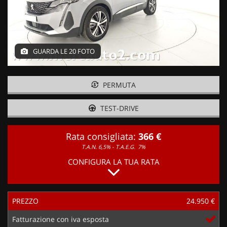
GUARDA LE 20 FOTO
PERMUTA
TEST-DRIVE
Rata consigliata:
366 €
T.A.N. 6,5% - T.A.E.G.
7%
CONFIGURA LA TUA RATA
PREZZO
24.950 €
Fatturazione con iva esposta