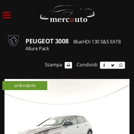
HOME
LISTA VEICOLI
PEUGEOT 3008
BlueHDi 130 S&S EAT8
ACQUISTIAMO USATO
Allure Pack
ASSISTENZA
Stampa
Condividi
NOLEGGIO AUTO
ordinabile
NOLEGGIO LUNGO TERMINE
NOLEGGIO BREVE TERMINE
CONTATTI