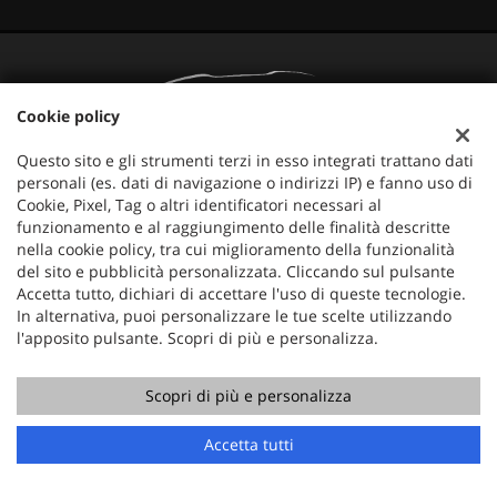
Cookie policy
Questo sito e gli strumenti terzi in esso integrati trattano dati
personali (es. dati di navigazione o indirizzi IP) e fanno uso di
Cookie, Pixel, Tag o altri identificatori necessari al
funzionamento e al raggiungimento delle finalità descritte
nella cookie policy, tra cui miglioramento della funzionalità
Mercauto
del sito e pubblicità personalizzata. Cliccando sul pulsante
Via Nazionale 171
Accetta tutto, dichiari di accettare l'uso di queste tecnologie.
36056 Tezze sul Brenta (VI)
In alternativa, puoi personalizzare le tue scelte utilizzando
l'apposito pulsante. Scopri di più e personalizza.
Telefono:
+39 049 597 4422
Cellulare:
+39 329 273 2302
Fax:
+39 049 597 4422
Scopri di più e personalizza
Email:
info@mercauto2.com
Accetta tutti
Dati fiscali: