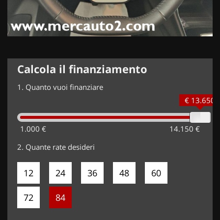
Calcola il finanziamento
1.
Quanto vuoi finanziare
€ 13.650
1.000 €
14.150 €
2.
Quante rate desideri
12
24
36
48
60
72
84