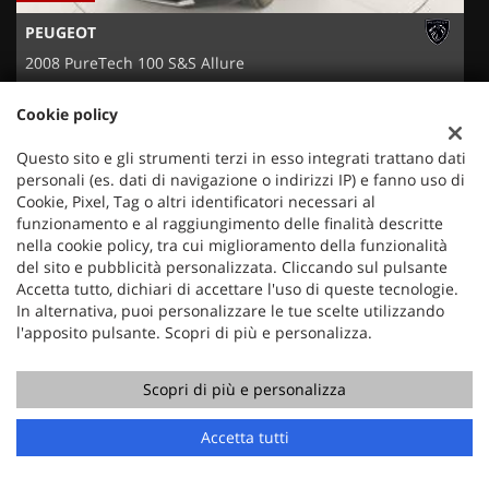
PEUGEOT
2008 PureTech 100 S&S Allure
Cookie policy
Questo sito e gli strumenti terzi in esso integrati trattano dati
personali (es. dati di navigazione o indirizzi IP) e fanno uso di
Cookie, Pixel, Tag o altri identificatori necessari al
funzionamento e al raggiungimento delle finalità descritte
nella cookie policy, tra cui miglioramento della funzionalità
del sito e pubblicità personalizzata. Cliccando sul pulsante
Accetta tutto, dichiari di accettare l'uso di queste tecnologie.
In alternativa, puoi personalizzare le tue scelte utilizzando
l'apposito pulsante. Scopri di più e personalizza.
Mercauto
Scopri di più e personalizza
Via Nazionale 171
Chiama
Contatta un consulente
36056 Tezze sul Brenta (VI)
Accetta tutti
Telefono:
+39 049 597 4422
Cellulare:
+39 329 273 2302