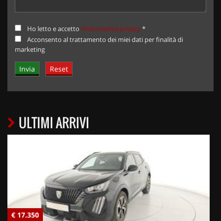
Ho letto e accetto
l'informativa privacy
*
Acconsento al trattamento dei miei dati per finalità di
marketing
ULTIMI ARRIVI
€ 17.350
€