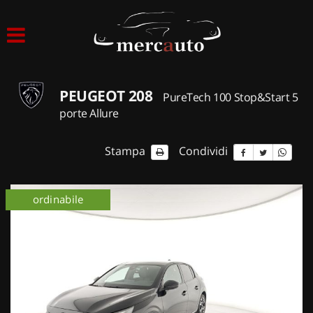
HOME
LISTA VEICOLI
PEUGEOT 208
PureTech 100 Stop&Start 5
ACQUISTIAMO USATO
porte Allure
ASSISTENZA
Stampa
Condividi
NOLEGGIO AUTO
ordinabile
NOLEGGIO LUNGO TERMINE
NOLEGGIO BREVE TERMINE
CONTATTI