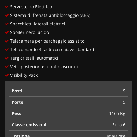
Servosterzo Elettrico
Sistema di frenata antibloccaggio (ABS)
Specchietti laterali elettrici
Spoiler nero lucido
Telecamera per parcheggio assistito
Telecomando 3 tasti con chiave standard
Tergicristalli automatici
Vetri posteriori e lunotto oscurati
Visibility Pack
Posti
5
Porte
5
Peso
1165 Kg
Classe emissioni
Euro 6
Trazione
anteriore