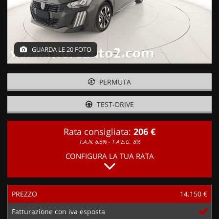
GUARDA LE 20 FOTO
PERMUTA
TEST-DRIVE
Rata consigliata:
206 €
T.A.N. 6,5% - T.A.E.G.
8%
CONFIGURA LA TUA RATA
PREZZO
14.150 €
Fatturazione con iva esposta