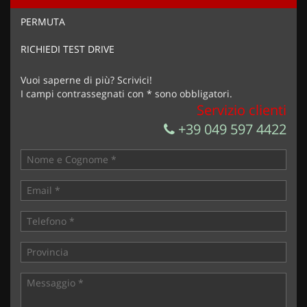
Ho letto e accetto
l'informativa privacy
*
PERMUTA
Acconsento al trattamento dei miei dati per finalità di
marketing
RICHIEDI TEST DRIVE
Invia la tua richiesta
Vuoi saperne di più? Scrivici!
I campi contrassegnati con * sono obbligatori.
Servizio clienti
+39 049 597 4422