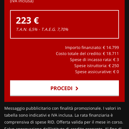
(IVA inclusa)
223 €
T.A.N. 6,5% - T.A.E.G.
7,70
%
Importo finanziato: €
14.799
Costo totale del credito: €
18.711
Spese di incasso rata: €
3
Spese istruttoria: €
250
Spese assicurative: €
0
PROCEDI
Contattaci
Messaggio pubblicitario con finalità promozionale. I valori in
tabella sono indicativi e IVA inclusa. La rata finanziaria è
comprensiva di spese RID. Offerta valida per il mese in corso.
Salvo approvazione dell'istituto di credito erogante. Al fine di