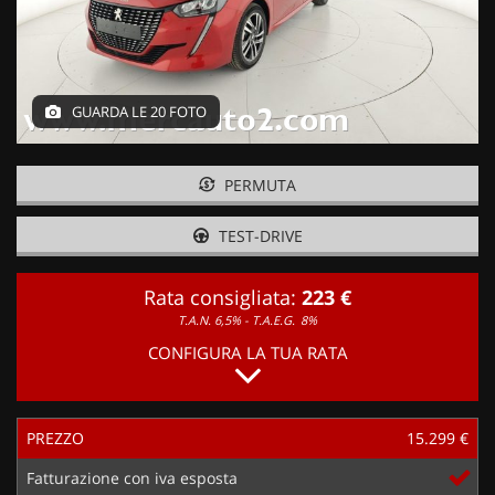
GUARDA LE 20 FOTO
PERMUTA
TEST-DRIVE
Rata consigliata:
223 €
T.A.N. 6,5% - T.A.E.G.
8%
CONFIGURA LA TUA RATA
PREZZO
15.299 €
Fatturazione con iva esposta