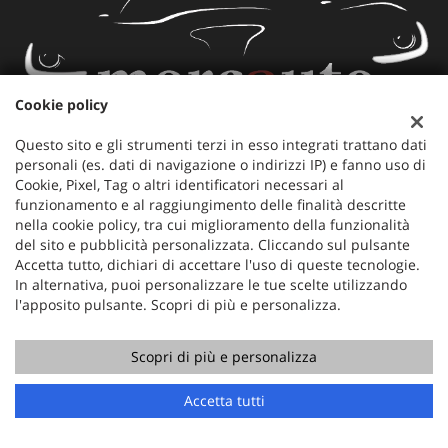
Cookie policy
Questo sito e gli strumenti terzi in esso integrati trattano dati
Mercauto
personali (es. dati di navigazione o indirizzi IP) e fanno uso di
Via Nazionale 171
Cookie, Pixel, Tag o altri identificatori necessari al
36056 Tezze sul Brenta (VI)
funzionamento e al raggiungimento delle finalità descritte
Telefono:
+39 049 597 4422
nella cookie policy, tra cui miglioramento della funzionalità
Cellulare:
+39 329 273 2302
del sito e pubblicità personalizzata. Cliccando sul pulsante
Fax:
+39 049 597 4422
Accetta tutto, dichiari di accettare l'uso di queste tecnologie.
Email:
info@mercauto2.com
In alternativa, puoi personalizzare le tue scelte utilizzando
l'apposito pulsante. Scopri di più e personalizza.
Dati fiscali:
Scopri di più e personalizza
ALLES DI INVERSO LORENZO
Chiama
Contatta un consulente
Via Nazionale, 171 PD - 36056 Tezze sul Brenta
Accetta tutti
C.F/P.IVA:
03514030240
Registro delle imprese:
PD