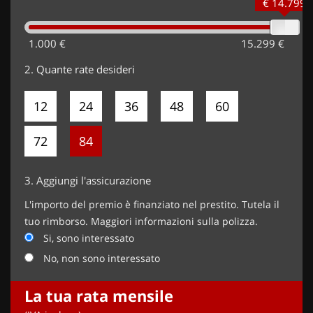
€ 14.799
1.000 €
15.299 €
2.
Quante rate desideri
12
24
36
48
60
72
84
3.
Aggiungi l'assicurazione
L'importo del premio è finanziato nel prestito. Tutela il
tuo rimborso. Maggiori informazioni sulla polizza.
Si, sono interessato
No, non sono interessato
La tua rata mensile