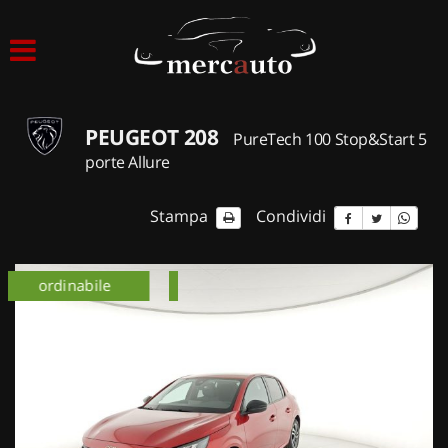
HOME
LISTA VEICOLI
PEUGEOT 208
PureTech 100 Stop&Start 5
ACQUISTIAMO USATO
porte Allure
ASSISTENZA
Stampa
Condividi
NOLEGGIO AUTO
km 0
ordinabile
km 0
NOLEGGIO LUNGO TERMINE
NOLEGGIO BREVE TERMINE
CONTATTI