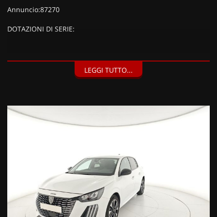
Annuncio:87270
DOTAZIONI DI SERIE:
DOTAZIONI EXTRA:
LEGGI TUTTO...
Adaptive Cruise Control con funzione Stop&Go, Guida semi-
autonoma di livello 2, Lane Keeping and positioning Assist,
Park Drive Assist Plus (800 EUR),