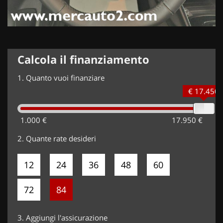
Calcola il finanziamento
1.
Quanto vuoi finanziare
€ 17.450
1.000 €
17.950 €
2.
Quante rate desideri
12
24
36
48
60
72
84
3.
Aggiungi l'assicurazione