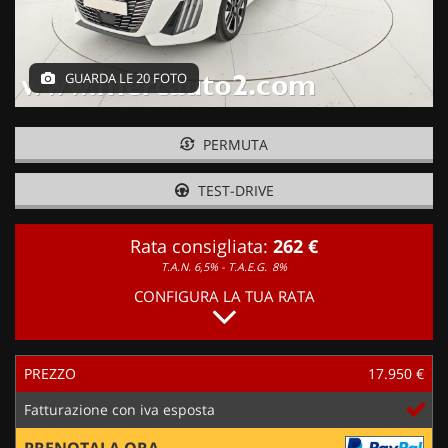
GUARDA LE 20 FOTO
PERMUTA
TEST-DRIVE
Rata consigliata:
262 €
T.A.N. 6,5% - T.A.E.G.
8%
CONFIGURA LA TUA RATA
PREZZO
17.950 €
Fatturazione con iva esposta
PRENOTALA ORA