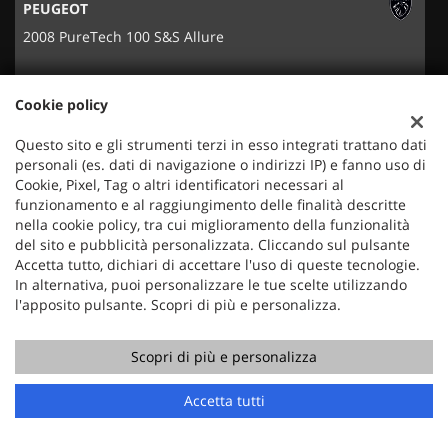
PEUGEOT
2008 PureTech 100 S&S Allure
Cookie policy
Questo sito e gli strumenti terzi in esso integrati trattano dati
personali (es. dati di navigazione o indirizzi IP) e fanno uso di
Cookie, Pixel, Tag o altri identificatori necessari al
funzionamento e al raggiungimento delle finalità descritte
nella cookie policy, tra cui miglioramento della funzionalità
del sito e pubblicità personalizzata. Cliccando sul pulsante
Accetta tutto, dichiari di accettare l'uso di queste tecnologie.
In alternativa, puoi personalizzare le tue scelte utilizzando
l'apposito pulsante. Scopri di più e personalizza.
Mercauto
Via Nazionale 171
Scopri di più e personalizza
36056 Tezze sul Brenta (VI)
Telefono:
+39 049 597 4422
Accetta tutti
Cellulare:
+39 329 273 2302
Fax:
+39 049 597 4422