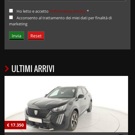
Ho letto e accetto
l'informativa privacy
*
Acconsento al trattamento dei miei dati per finalità di
marketing
ULTIMI ARRIVI
€ 17.350
€