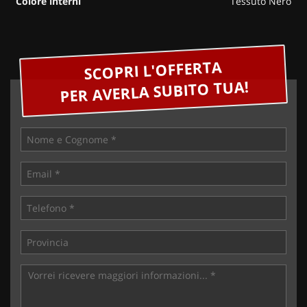
Colore interni
Tessuto Nero
SCOPRI L'OFFERTA
PER AVERLA SUBITO TUA!