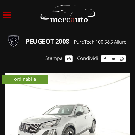
HOME
LISTA VEICOLI
PEUGEOT 2008
PureTech 100 S&S Allure
ACQUISTIAMO USATO
Stampa
Condividi
ASSISTENZA
km 0
ordinabile
km 0
NOLEGGIO AUTO
NOLEGGIO LUNGO TERMINE
NOLEGGIO BREVE TERMINE
CONTATTI