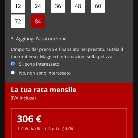
12
24
36
48
60
72
84
3.
Aggiungi l'assicurazione
L'importo del premio è finanziato nel prestito. Tutela il
tuo rimborso. Maggiori informazioni sulla polizza.
Si, sono interessato
No, non sono interessato
La tua rata mensile
(IVA inclusa)
306 €
T.A.N. 6,5% - T.A.E.G.
7,42
%