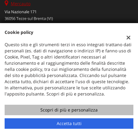
Mercauto
Via Nazionale 171
36056 Tezze sul Brenta (VI)
Telefono:
+39 049 597 4422
Cookie policy
Cellulare:
+39 329 273 2302
Fax:
+39 049 597 4422
Questo sito e gli strumenti terzi in esso integrati trattano dati
Email:
info@mercauto2.com
personali (es. dati di navigazione o indirizzi IP) e fanno uso di
Cookie, Pixel, Tag o altri identificatori necessari al
funzionamento e al raggiungimento delle finalità descritte
Dati fiscali:
nella cookie policy, tra cui miglioramento della funzionalità
ALLES DI INVERSO LORENZO
del sito e pubblicità personalizzata. Cliccando sul pulsante
Accetta tutto, dichiari di accettare l'uso di queste tecnologie.
Via Nazionale, 171 PD - 36056 Tezze sul Brenta
In alternativa, puoi personalizzare le tue scelte utilizzando
C.F/P.IVA:
03514030240
l'apposito pulsante. Scopri di più e personalizza.
Registro delle imprese:
PD
Scopri di più e personalizza
Accetta tutti