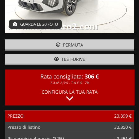
GUARDA LE 20 FOTO
PERMUTA
TEST-DRIVE
Rata consigliata:
306 €
T.A.N. 6,5% - T.A.E.G.
7%
CONFIGURA LA TUA RATA
PREZZO
20.899 €
Prezzo di listino
30.350 €
Risparmio dal nuovo: (32%)
- 9.451 €