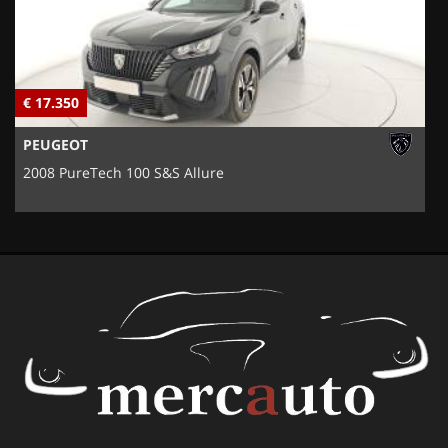
€ 17.350
€
PEUGEOT
2008 PureTech 100 S&S Allure