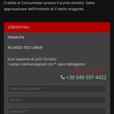
Credito ai Consumatori presso il punto vendita. Salvo
approvazione dell'Instituto di Credito erogante.
CONTATTACI
Ho letto e accetto
l'informativa privacy
*
PERMUTA
Acconsento al trattamento dei miei dati per finalità di
marketing
RICHIEDI TEST DRIVE
Invia la tua richiesta
Vuoi saperne di più? Scrivici!
I campi contrassegnati con * sono obbligatori.
Servizio clienti
+39 049 597 4422