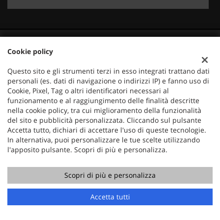
Cookie policy
Questo sito e gli strumenti terzi in esso integrati trattano dati
personali (es. dati di navigazione o indirizzi IP) e fanno uso di
Cookie, Pixel, Tag o altri identificatori necessari al
funzionamento e al raggiungimento delle finalità descritte
nella cookie policy, tra cui miglioramento della funzionalità
del sito e pubblicità personalizzata. Cliccando sul pulsante
Accetta tutto, dichiari di accettare l'uso di queste tecnologie.
Mercauto
In alternativa, puoi personalizzare le tue scelte utilizzando
Via Nazionale 171
l'apposito pulsante. Scopri di più e personalizza.
36056 Tezze sul Brenta (VI)
Telefono:
+39 049 597 4422
Scopri di più e personalizza
Cellulare:
+39 329 273 2302
Fax:
+39 049 597 4422
Accetta tutti
Email:
info@mercauto2.com