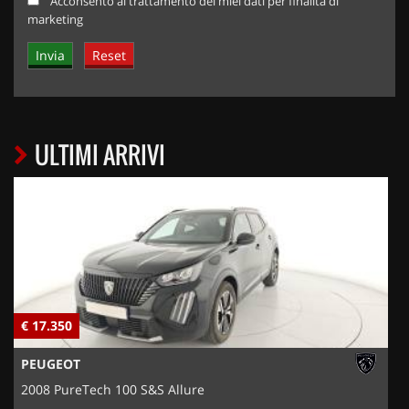
Acconsento al trattamento dei miei dati per finalità di
marketing
ULTIMI ARRIVI
€ 17.350
€
PEUGEOT
2008 PureTech 100 S&S Allure