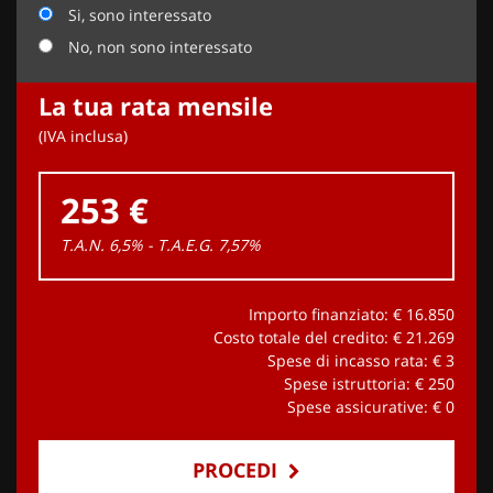
Si, sono interessato
No, non sono interessato
La tua rata mensile
(IVA inclusa)
253 €
T.A.N. 6,5% - T.A.E.G.
7,57
%
Importo finanziato: €
16.850
Costo totale del credito: €
21.269
Spese di incasso rata: €
3
Spese istruttoria: €
250
Spese assicurative: €
0
PROCEDI