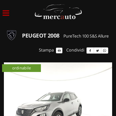
HOME
LISTA VEICOLI
PEUGEOT 2008
PureTech 100 S&S Allure
ACQUISTIAMO USATO
Stampa
Condividi
ASSISTENZA
ordinabile
NOLEGGIO AUTO
NOLEGGIO LUNGO TERMINE
NOLEGGIO BREVE TERMINE
CONTATTI