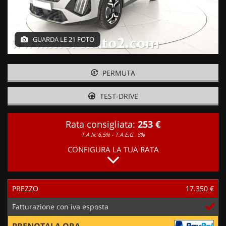
GUARDA LE 21 FOTO
PERMUTA
TEST-DRIVE
Rata consigliata:
253 €
T.A.N. 6,5% - T.A.E.G.
8%
CONFIGURA LA TUA RATA
PREZZO
17.350 €
Fatturazione con iva esposta
PRENOTALA ORA