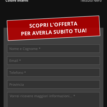
Colore interni
Tessuto Nero
SCOPRI L'OFFERTA
PER AVERLA SUBITO TUA!