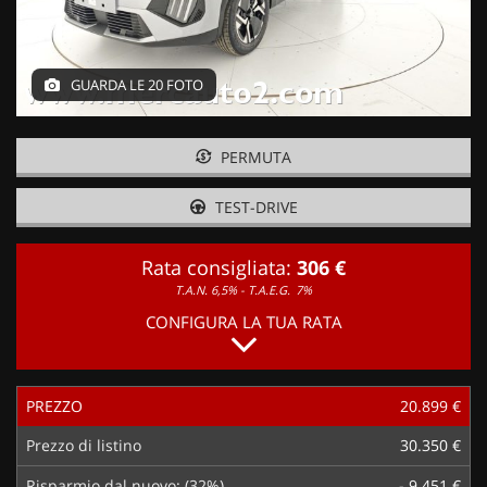
GUARDA LE 20 FOTO
PERMUTA
TEST-DRIVE
Rata consigliata:
306 €
T.A.N. 6,5% - T.A.E.G.
7%
CONFIGURA LA TUA RATA
PREZZO
20.899 €
Prezzo di listino
30.350 €
Risparmio dal nuovo: (32%)
- 9.451 €