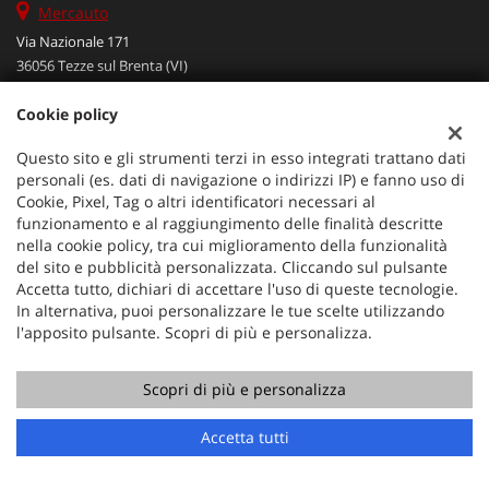
Mercauto
Via Nazionale 171
36056 Tezze sul Brenta (VI)
Telefono:
+39 049 597 4422
Cookie policy
Cellulare:
+39 329 273 2302
Fax:
+39 049 597 4422
Questo sito e gli strumenti terzi in esso integrati trattano dati
Email:
info@mercauto2.com
personali (es. dati di navigazione o indirizzi IP) e fanno uso di
Cookie, Pixel, Tag o altri identificatori necessari al
funzionamento e al raggiungimento delle finalità descritte
Dati fiscali:
nella cookie policy, tra cui miglioramento della funzionalità
ALLES DI INVERSO LORENZO
del sito e pubblicità personalizzata. Cliccando sul pulsante
Accetta tutto, dichiari di accettare l'uso di queste tecnologie.
Via Nazionale, 171 PD - 36056 Tezze sul Brenta
In alternativa, puoi personalizzare le tue scelte utilizzando
C.F/P.IVA:
03514030240
l'apposito pulsante. Scopri di più e personalizza.
Registro delle imprese:
PD
Scopri di più e personalizza
Chiama
Contatta un consulente
Accetta tutti