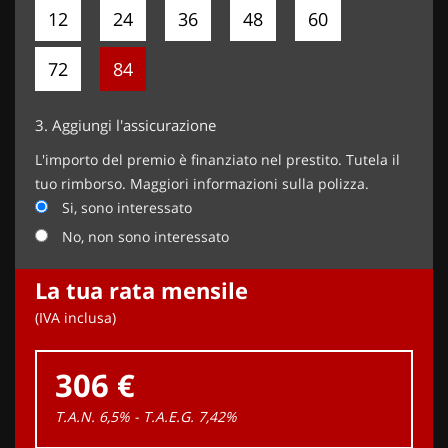
12
24
36
48
60
72
84
3.
Aggiungi l'assicurazione
L'importo del premio è finanziato nel prestito. Tutela il
tuo rimborso. Maggiori informazioni sulla polizza.
Si, sono interessato
No, non sono interessato
La tua rata mensile
(IVA inclusa)
306 €
T.A.N. 6,5% - T.A.E.G.
7,42
%