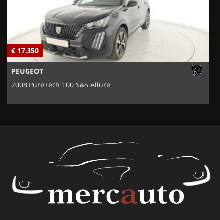
€ 17.350
€
PEUGEOT
2008 PureTech 100 S&S Allure