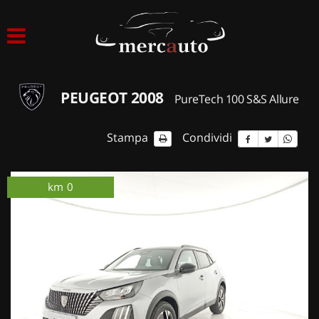
HOME
LISTA VEICOLI
PEUGEOT 2008
PureTech 100 S&S Allure
ACQUISTIAMO USATO
Stampa
Condividi
ASSISTENZA
km 0
ordinabile
km 0
NOLEGGIO AUTO
NOLEGGIO LUNGO TERMINE
NOLEGGIO BREVE TERMINE
CONTATTI