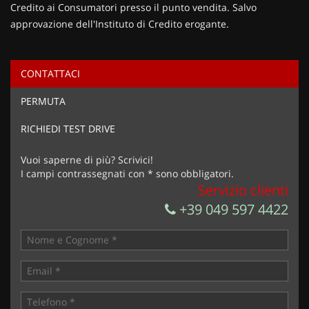
Credito ai Consumatori presso il punto vendita. Salvo
approvazione dell'Instituto di Credito erogante.
CONTATTACI
Ho letto e accetto
l'informativa privacy
*
PERMUTA
Acconsento al trattamento dei miei dati per finalità di
marketing
RICHIEDI TEST DRIVE
Invia la tua richiesta
Vuoi saperne di più? Scrivici!
I campi contrassegnati con * sono obbligatori.
Servizio clienti
+39 049 597 4422