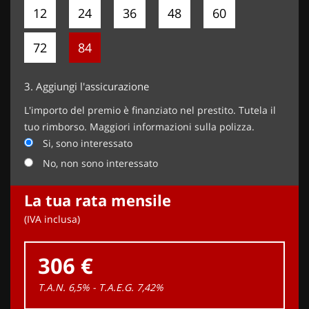
12
24
36
48
60
72
84
3.
Aggiungi l'assicurazione
L'importo del premio è finanziato nel prestito. Tutela il
tuo rimborso. Maggiori informazioni sulla polizza.
Si, sono interessato
No, non sono interessato
La tua rata mensile
(IVA inclusa)
306 €
T.A.N. 6,5% - T.A.E.G.
7,42
%