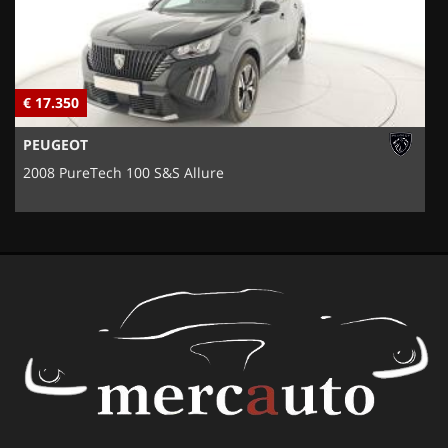
€ 17.350
€
PEUGEOT
2008 PureTech 100 S&S Allure