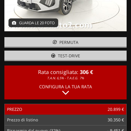
GUARDA LE 20 FOTO
PERMUTA
TEST-DRIVE
Rata consigliata:
306 €
T.A.N. 6,5% - T.A.E.G.
7%
CONFIGURA LA TUA RATA
PREZZO
20.899 €
Prezzo di listino
30.350 €
Risparmio dal nuovo: (32%)
- 9.451 €