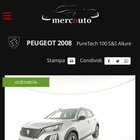
HOME
LISTA VEICOLI
PEUGEOT 2008
PureTech 100 S&S Allure
ACQUISTIAMO USATO
Stampa
Condividi
ASSISTENZA
km 0
ordinabile
km 0
NOLEGGIO AUTO
NOLEGGIO LUNGO TERMINE
NOLEGGIO BREVE TERMINE
CONTATTI