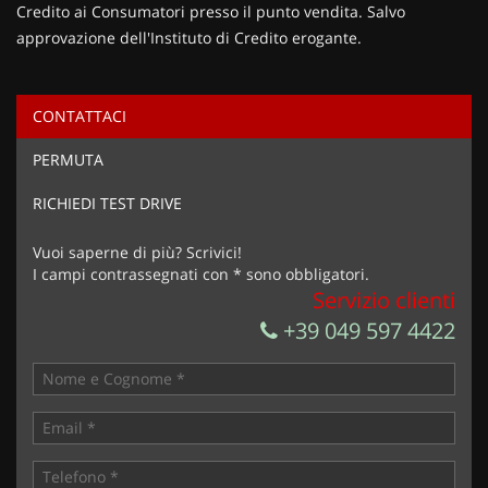
Credito ai Consumatori presso il punto vendita. Salvo
approvazione dell'Instituto di Credito erogante.
CONTATTACI
Ho letto e accetto
l'informativa privacy
*
PERMUTA
Acconsento al trattamento dei miei dati per finalità di
marketing
RICHIEDI TEST DRIVE
Invia la tua richiesta
Vuoi saperne di più? Scrivici!
I campi contrassegnati con * sono obbligatori.
Servizio clienti
+39 049 597 4422