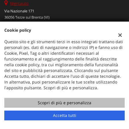
Mercauto
Via Nazionale 171
36056 Tezze sul Brenta (VI)
Telefono:
+39 049 597 4422
Cookie policy
Cellulare:
+39 329 273 2302
Fax:
+39 049 597 4422
Questo sito e gli strumenti terzi in esso integrati trattano dati
Email:
info@mercauto2.com
personali (es. dati di navigazione o indirizzi IP) e fanno uso di
Cookie, Pixel, Tag o altri identificatori necessari al
funzionamento e al raggiungimento delle finalità descritte
Dati fiscali:
nella cookie policy, tra cui miglioramento della funzionalità
ALLES DI INVERSO LORENZO
del sito e pubblicità personalizzata. Cliccando sul pulsante
Accetta tutto, dichiari di accettare l'uso di queste tecnologie.
Via Nazionale, 171 PD - 36056 Tezze sul Brenta
In alternativa, puoi personalizzare le tue scelte utilizzando
C.F/P.IVA:
03514030240
l'apposito pulsante. Scopri di più e personalizza.
Registro delle imprese:
PD
Scopri di più e personalizza
Chiama
Contatta un consulente
Accetta tutti