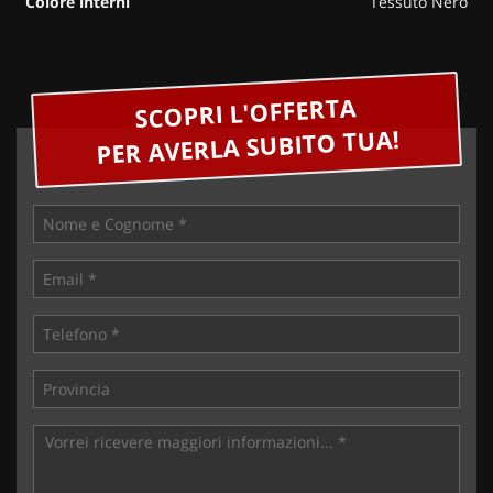
Colore interni
Tessuto Nero
SCOPRI L'OFFERTA
PER AVERLA SUBITO TUA!