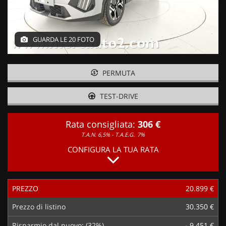
GUARDA LE 20 FOTO
PERMUTA
TEST-DRIVE
Rata consigliata:
306 €
T.A.N. 6,5% - T.A.E.G.
7%
CONFIGURA LA TUA RATA
PREZZO
20.899 €
Prezzo di listino
30.350 €
Risparmio dal nuovo: (32%)
- 9.451 €