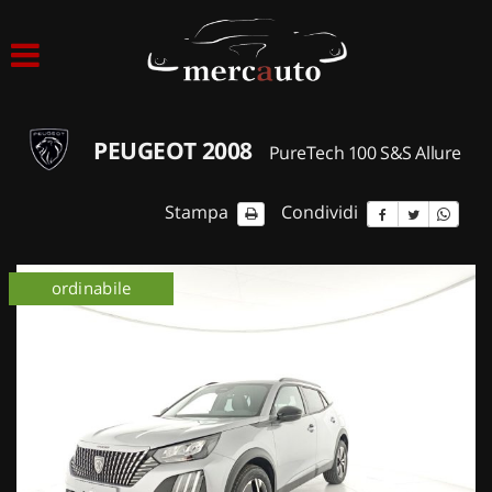
HOME
LISTA VEICOLI
PEUGEOT 2008
PureTech 100 S&S Allure
ACQUISTIAMO USATO
Stampa
Condividi
ASSISTENZA
km 0
ordinabile
km 0
NOLEGGIO AUTO
NOLEGGIO LUNGO TERMINE
NOLEGGIO BREVE TERMINE
CONTATTI