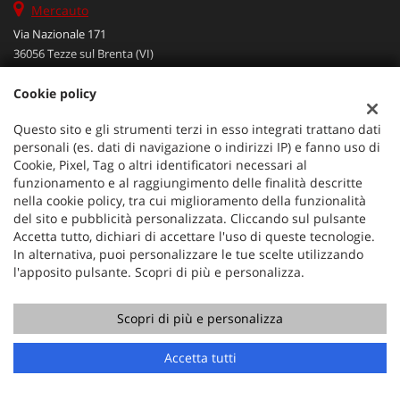
Mercauto
Via Nazionale 171
36056 Tezze sul Brenta (VI)
Telefono:
+39 049 597 4422
Cookie policy
Cellulare:
+39 329 273 2302
Fax:
+39 049 597 4422
Questo sito e gli strumenti terzi in esso integrati trattano dati
Email:
info@mercauto2.com
personali (es. dati di navigazione o indirizzi IP) e fanno uso di
Cookie, Pixel, Tag o altri identificatori necessari al
funzionamento e al raggiungimento delle finalità descritte
Dati fiscali:
nella cookie policy, tra cui miglioramento della funzionalità
ALLES DI INVERSO LORENZO
del sito e pubblicità personalizzata. Cliccando sul pulsante
Accetta tutto, dichiari di accettare l'uso di queste tecnologie.
Via Nazionale, 171 PD - 36056 Tezze sul Brenta
In alternativa, puoi personalizzare le tue scelte utilizzando
C.F/P.IVA:
03514030240
l'apposito pulsante. Scopri di più e personalizza.
Registro delle imprese:
PD
Scopri di più e personalizza
Chiama
Contatta un consulente
Accetta tutti