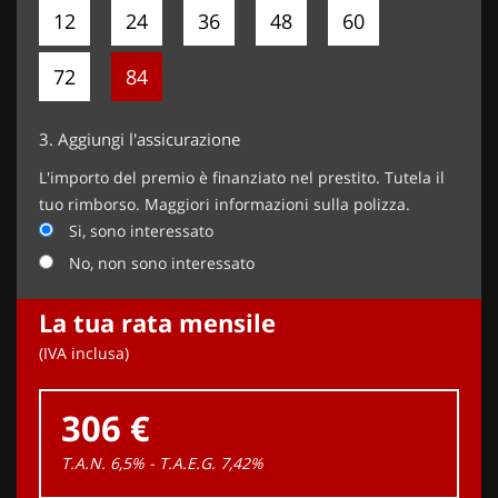
12
24
36
48
60
72
84
3.
Aggiungi l'assicurazione
L'importo del premio è finanziato nel prestito. Tutela il
tuo rimborso. Maggiori informazioni sulla polizza.
Si, sono interessato
No, non sono interessato
La tua rata mensile
(IVA inclusa)
306 €
T.A.N. 6,5% - T.A.E.G.
7,42
%