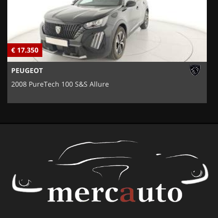
€ 17.350
€
PEUGEOT
2008 PureTech 100 S&S Allure