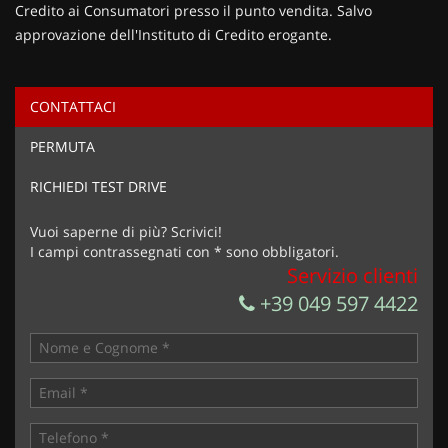
Credito ai Consumatori presso il punto vendita. Salvo
approvazione dell'Instituto di Credito erogante.
CONTATTACI
Ho letto e accetto
l'informativa privacy
*
PERMUTA
Acconsento al trattamento dei miei dati per finalità di
marketing
RICHIEDI TEST DRIVE
Invia la tua richiesta
Vuoi saperne di più? Scrivici!
I campi contrassegnati con * sono obbligatori.
Servizio clienti
+39 049 597 4422