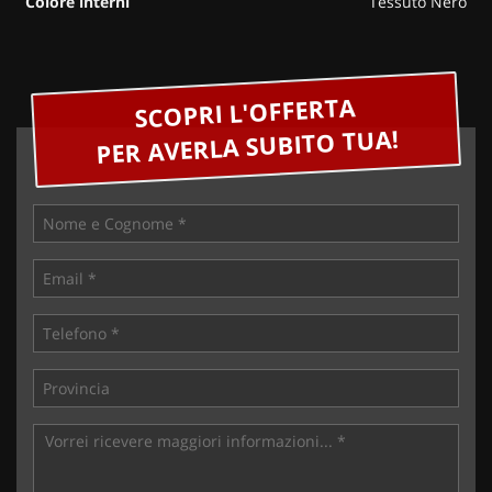
Colore interni
Tessuto Nero
SCOPRI L'OFFERTA
PER AVERLA SUBITO TUA!