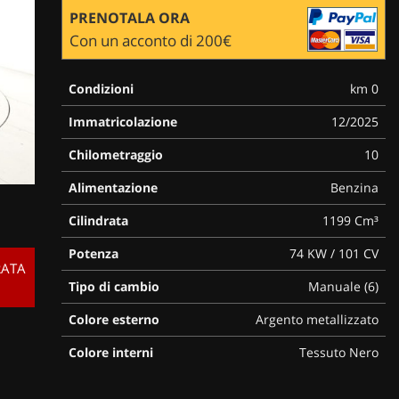
PRENOTALA ORA
Con un acconto di 200€
Condizioni
km 0
Immatricolazione
12/2025
Chilometraggio
10
Alimentazione
Benzina
Cilindrata
1199 Cm³
Potenza
74 KW / 101 CV
RATA
Tipo di cambio
Manuale (6)
Colore esterno
Argento metallizzato
Colore interni
Tessuto Nero