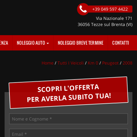
+39 049 597 4422
Via Nazionale 171
36056 Tezze sul Brenta (VI)
ENZA
NOLEGGIO AUTO
NOLEGGIO BREVE TERMINE
CONTATTI
Home
/
Tutti I Veicoli
/
Km 0
/
Peugeot
/
2008
SCOPRI L'OFFERTA
PER AVERLA SUBITO TUA!