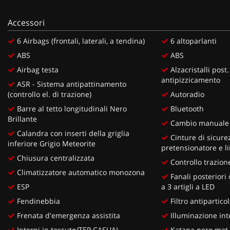
Accessori
6 Airbags (frontali, laterali, a tendina)
6 altoparlanti
ABS
ABS
Airbag testa
Alzacristalli post.
antipizzicamento
ASR - Sistema antipattinamento
(controllo el. di trazione)
Autoradio
Barre al tetto longitudinali Nero
Bluetooth
Brillante
Cambio manuale 
Calandra con inserti della griglia
Cinture di sicure
inferiore Grigio Meteorite
pretensionatore e li
Chiusura centralizzata
Controllo trazion
Climatizzatore automatico monozona
Fanali posteriori
ESP
a 3 artigli a LED
Fendinebbia
Filtro antipartico
Frenata d'emergenza assistita
Illuminazione int
Interni in tessuto/TEP CASUAL
Katana nero mat 