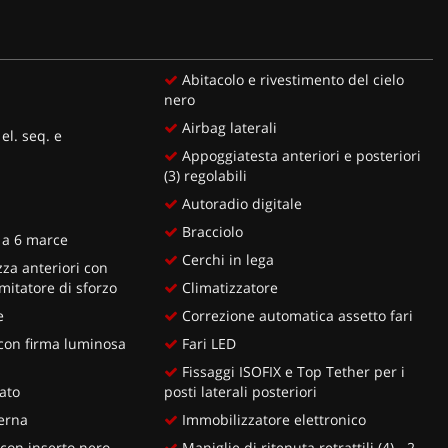
Abitacolo e rivestimento del cielo
nero
Airbag laterali
 el. seq. e
Appoggiatesta anteriori e posteriori
(3) regolabili
Autoradio digitale
Bracciolo
a 6 marce
Cerchi in lega
zza anteriori con
mitatore di sforzo
Climatizzatore
e
Correzione automatica assetto fari
 con firma luminosa
Fari LED
Fissaggi ISOFIX e Top Tether per i
lato
posti laterali posteriori
erna
Immobilizzatore elettronico
con inserto nero
Maniglie di ritenuta retrattili (4) - 2