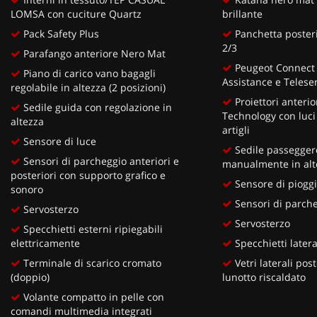
LOMSA con cuciture Quartz
brillante
Pack Safety Plus
Panchetta posterio
2/3
Parafango anteriore Nero Mat
Peugeot Connect
Piano di carico vano bagagli
Assistance e Teleser
regolabile in altezza (2 posizioni)
Proiettori anteri
Sedile guida con regolazione in
Technology con luci
altezza
artigli
Sensore di luce
Sedile passeggero
Sensori di parcheggio anteriori e
manualmente in alt
posteriori con supporto grafico e
Sensore di piogg
sonoro
Sensori di parche
Servosterzo
Servosterzo
Specchietti esterni ripiegabili
elettricamente
Specchietti lateral
Terminale di scarico cromato
Vetri laterali post
(doppio)
lunotto riscaldato
Volante compatto in pelle con
comandi multimedia integrati