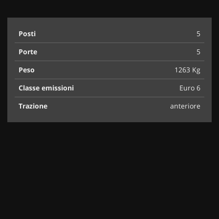
Posti
5
Porte
5
Peso
1263 Kg
Classe emissioni
Euro 6
Trazione
anteriore