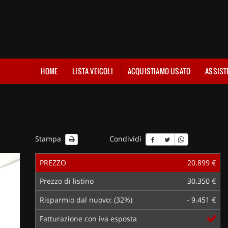
HOME
LISTA VEICOLI
ACQUISTIAMO USATO
ASSIST
Stampa
Condividi
PREZZO
20.899 €
Prezzo di listino
30.350 €
Risparmio dal nuovo: (32%)
- 9.451 €
Fatturazione con iva esposta