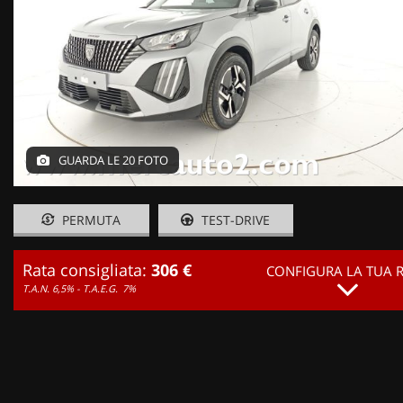
GUARDA LE 20 FOTO
PERMUTA
TEST-DRIVE
Rata consigliata:
306 €
CONFIGURA LA TUA 
T.A.N. 6,5% - T.A.E.G.
7%