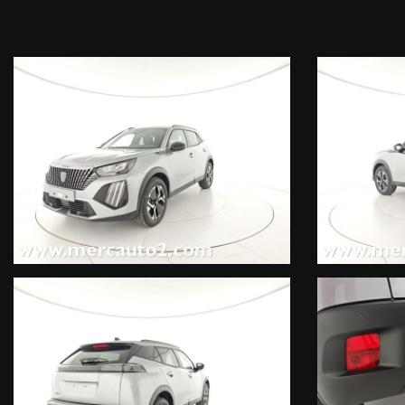
Kit riparazione pneumatici (Compressore da 12 V) (20 EUR), Barre 