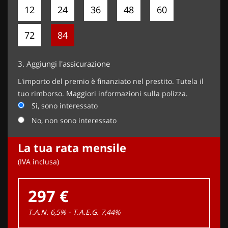
12
24
36
48
60
72
84
3.
Aggiungi l'assicurazione
L'importo del premio è finanziato nel prestito. Tutela il
tuo rimborso. Maggiori informazioni sulla polizza.
Si, sono interessato
No, non sono interessato
La tua rata mensile
(IVA inclusa)
297 €
T.A.N. 6,5% - T.A.E.G.
7,44
%