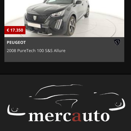
€ 17.350
€
PEUGEOT
2008 PureTech 100 S&S Allure