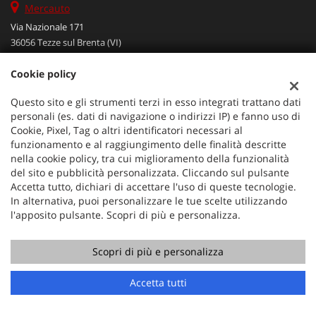
Mercauto
Via Nazionale 171
36056 Tezze sul Brenta (VI)
Telefono:
+39 049 597 4422
Cookie policy
Cellulare:
+39 329 273 2302
Fax:
+39 049 597 4422
Questo sito e gli strumenti terzi in esso integrati trattano dati
Email:
info@mercauto2.com
personali (es. dati di navigazione o indirizzi IP) e fanno uso di
Cookie, Pixel, Tag o altri identificatori necessari al
funzionamento e al raggiungimento delle finalità descritte
Dati fiscali:
nella cookie policy, tra cui miglioramento della funzionalità
ALLES DI INVERSO LORENZO
del sito e pubblicità personalizzata. Cliccando sul pulsante
Accetta tutto, dichiari di accettare l'uso di queste tecnologie.
Via Nazionale, 171 PD - 36056 Tezze sul Brenta
In alternativa, puoi personalizzare le tue scelte utilizzando
C.F/P.IVA:
03514030240
l'apposito pulsante. Scopri di più e personalizza.
Registro delle imprese:
PD
Scopri di più e personalizza
Chiama
Contatta un consulente
Accetta tutti