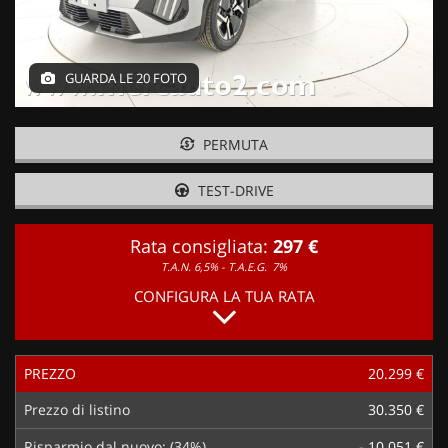
GUARDA LE 20 FOTO
PERMUTA
TEST-DRIVE
Rata consigliata:
297 €
T.A.N. 6,5% - T.A.E.G.
7%
CONFIGURA LA TUA RATA
PREZZO
20.299 €
Prezzo di listino
30.350 €
Risparmio dal nuovo: (34%)
- 10.051 €