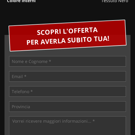
Colore interni
Tessuto Nero
SCOPRI L'OFFERTA
PER AVERLA SUBITO TUA!