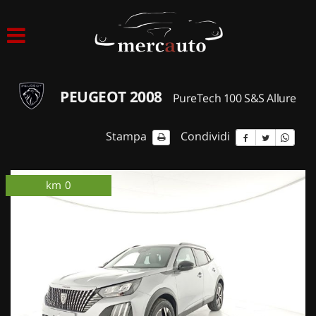
HOME
LISTA VEICOLI
PEUGEOT 2008
PureTech 100 S&S Allure
ACQUISTIAMO USATO
Stampa
Condividi
ASSISTENZA
km 0
ordinabile
km 0
NOLEGGIO AUTO
NOLEGGIO LUNGO TERMINE
NOLEGGIO BREVE TERMINE
CONTATTI