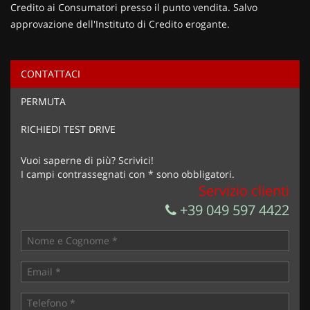
Credito ai Consumatori presso il punto vendita. Salvo
approvazione dell'Instituto di Credito erogante.
CONTATTACI
Ho letto e accetto
l'informativa privacy
*
PERMUTA
Acconsento al trattamento dei miei dati per finalità di
marketing
RICHIEDI TEST DRIVE
Invia la tua richiesta
Vuoi saperne di più? Scrivici!
I campi contrassegnati con * sono obbligatori.
Servizio clienti
+39 049 597 4422