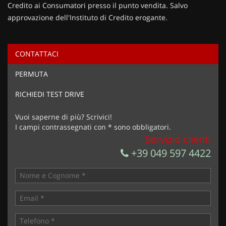
Credito ai Consumatori presso il punto vendita. Salvo
approvazione dell'Instituto di Credito erogante.
CONTATTACI
Ho letto e accetto
l'informativa privacy
*
PERMUTA
Acconsento al trattamento dei miei dati per finalità di
marketing
RICHIEDI TEST DRIVE
Invia la tua richiesta
Vuoi saperne di più? Scrivici!
I campi contrassegnati con * sono obbligatori.
Servizio clienti
+39 049 597 4422