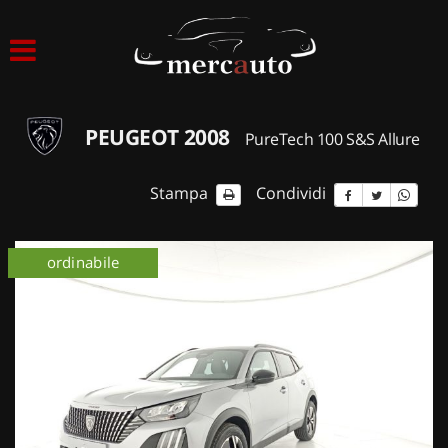
HOME
LISTA VEICOLI
PEUGEOT 2008
PureTech 100 S&S Allure
ACQUISTIAMO USATO
Stampa
Condividi
ASSISTENZA
km 0
ordinabile
km 0
NOLEGGIO AUTO
NOLEGGIO LUNGO TERMINE
NOLEGGIO BREVE TERMINE
CONTATTI