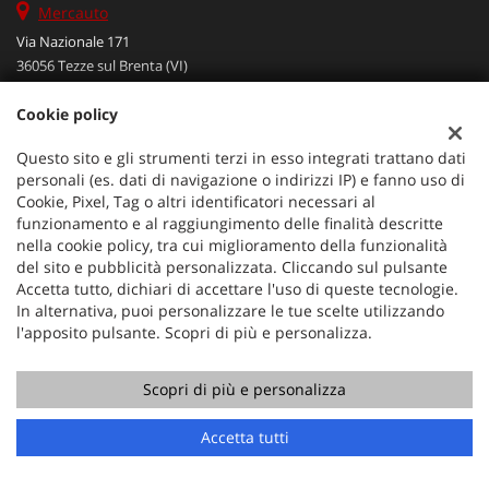
Mercauto
Via Nazionale 171
36056 Tezze sul Brenta (VI)
Telefono:
+39 049 597 4422
Cookie policy
Cellulare:
+39 329 273 2302
Fax:
+39 049 597 4422
Questo sito e gli strumenti terzi in esso integrati trattano dati
Email:
info@mercauto2.com
personali (es. dati di navigazione o indirizzi IP) e fanno uso di
Cookie, Pixel, Tag o altri identificatori necessari al
funzionamento e al raggiungimento delle finalità descritte
Dati fiscali:
nella cookie policy, tra cui miglioramento della funzionalità
ALLES DI INVERSO LORENZO
del sito e pubblicità personalizzata. Cliccando sul pulsante
Accetta tutto, dichiari di accettare l'uso di queste tecnologie.
Via Nazionale, 171 PD - 36056 Tezze sul Brenta
In alternativa, puoi personalizzare le tue scelte utilizzando
C.F/P.IVA:
03514030240
l'apposito pulsante. Scopri di più e personalizza.
Registro delle imprese:
PD
Scopri di più e personalizza
Accetta tutti