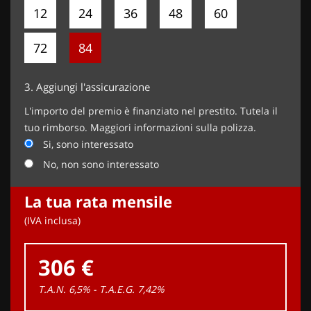
12
24
36
48
60
72
84
3.
Aggiungi l'assicurazione
L'importo del premio è finanziato nel prestito. Tutela il
tuo rimborso. Maggiori informazioni sulla polizza.
Si, sono interessato
No, non sono interessato
La tua rata mensile
(IVA inclusa)
306 €
T.A.N. 6,5% - T.A.E.G.
7,42
%