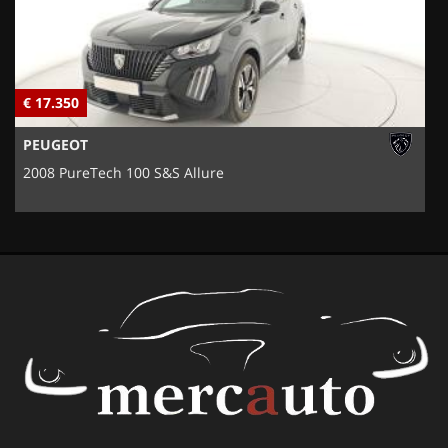
€ 17.350
€
PEUGEOT
2008 PureTech 100 S&S Allure