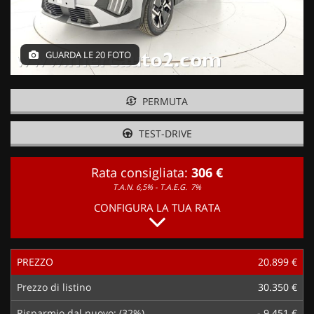
GUARDA LE 20 FOTO
PERMUTA
TEST-DRIVE
Rata consigliata:
306 €
T.A.N. 6,5% - T.A.E.G.
7%
CONFIGURA LA TUA RATA
PREZZO
20.899 €
Prezzo di listino
30.350 €
Risparmio dal nuovo: (32%)
- 9.451 €