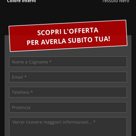
Colore interni
Tessuto Nero
SCOPRI L'OFFERTA
PER AVERLA SUBITO TUA!