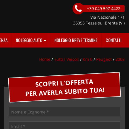
+39 049 597 4422
Via Nazionale 171
36056 Tezze sul Brenta (VI)
ENZA
NOLEGGIO AUTO
NOLEGGIO BREVE TERMINE
CONTATTI
Home
/
Tutti I Veicoli
/
Km 0
/
Peugeot
/
2008
SCOPRI L'OFFERTA
PER AVERLA SUBITO TUA!