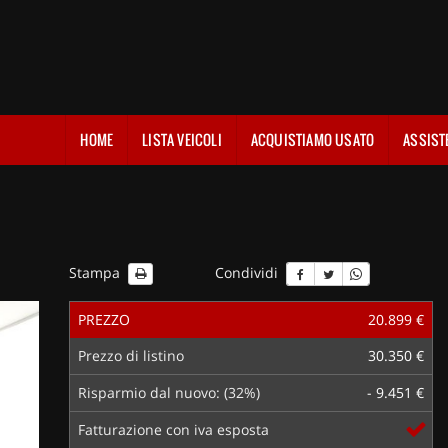
HOME
LISTA VEICOLI
ACQUISTIAMO USATO
ASSIST
Stampa
Condividi
PREZZO
20.899 €
Prezzo di listino
30.350 €
Risparmio dal nuovo: (32%)
- 9.451 €
Fatturazione con iva esposta