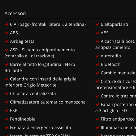
Accessori
6 Airbags (frontali, laterali, a tendina)
6 altoparlanti
ABS
ABS
Airbag testa
Alzacristalli post.
antipizzicamento
ASR - Sistema antipattinamento
(controllo el. di trazione)
Autoradio
Barre al tetto longitudinali Nero
Bluetooth
Brillante
Cambio manuale 
Calandra con inserti della griglia
Cinture di sicure
inferiore Grigio Meteorite
pretensionatore e li
Chiusura centralizzata
Controllo trazion
Climatizzatore automatico monozona
Fanali posteriori
ESP
a 3 artigli a LED
Fendinebbia
Filtro antipartico
Frenata d'emergenza assistita
Illuminazione int
Interni in tessuto/TEP CASUAL
Katana nero mat 