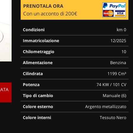
PRENOTALA ORA
Con un acconto di 200€
Condizioni
km 0
Immatricolazione
12/2025
Chilometraggio
10
Alimentazione
Benzina
Cilindrata
1199 Cm³
Potenza
74 KW / 101 CV
RATA
Tipo di cambio
Manuale (6)
Colore esterno
Argento metallizzato
Colore interni
Tessuto Nero