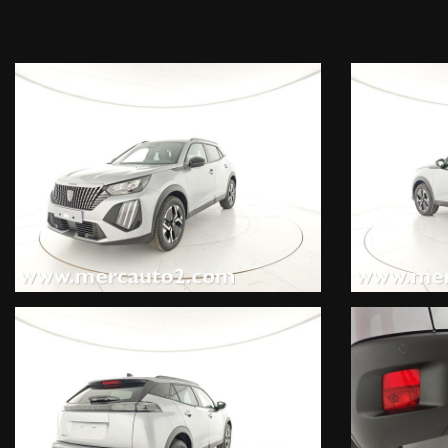
Kit riparazione pneumatici (Compressore da 12 V) (20 EUR), Barre 