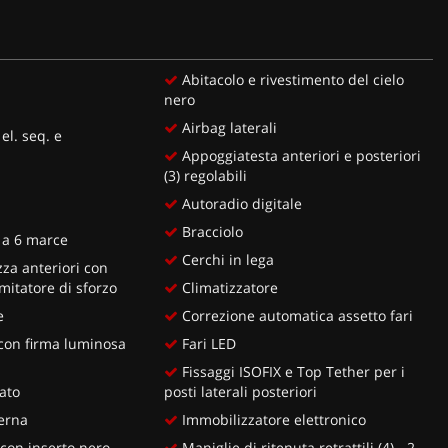
Abitacolo e rivestimento del cielo
nero
Airbag laterali
 el. seq. e
Appoggiatesta anteriori e posteriori
(3) regolabili
Autoradio digitale
Bracciolo
a 6 marce
Cerchi in lega
zza anteriori con
mitatore di sforzo
Climatizzatore
e
Correzione automatica assetto fari
 con firma luminosa
Fari LED
Fissaggi ISOFIX e Top Tether per i
lato
posti laterali posteriori
erna
Immobilizzatore elettronico
con inserto nero
Maniglie di ritenuta retrattili (4) - 2