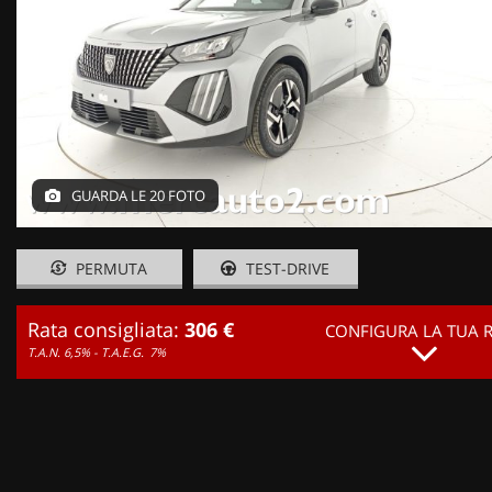
GUARDA LE 20 FOTO
PERMUTA
TEST-DRIVE
Rata consigliata:
306 €
CONFIGURA LA TUA 
T.A.N. 6,5% - T.A.E.G.
7%