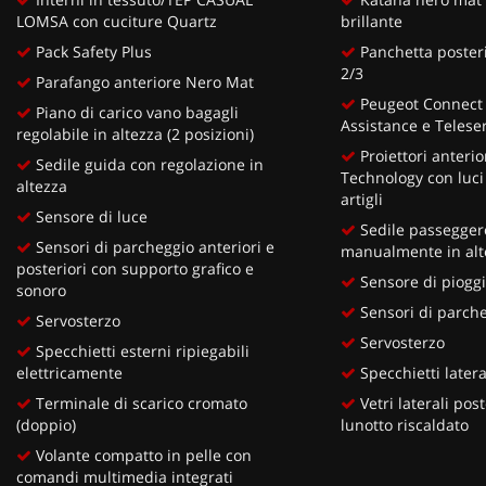
LOMSA con cuciture Quartz
brillante
Pack Safety Plus
Panchetta posterio
2/3
Parafango anteriore Nero Mat
Peugeot Connect
Piano di carico vano bagagli
Assistance e Teleser
regolabile in altezza (2 posizioni)
Proiettori anteri
Sedile guida con regolazione in
Technology con luci
altezza
artigli
Sensore di luce
Sedile passeggero
Sensori di parcheggio anteriori e
manualmente in alt
posteriori con supporto grafico e
Sensore di piogg
sonoro
Sensori di parche
Servosterzo
Servosterzo
Specchietti esterni ripiegabili
elettricamente
Specchietti lateral
Terminale di scarico cromato
Vetri laterali post
(doppio)
lunotto riscaldato
Volante compatto in pelle con
comandi multimedia integrati