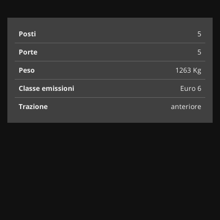
Posti
5
Porte
5
Peso
1263 Kg
Classe emissioni
Euro 6
Trazione
anteriore