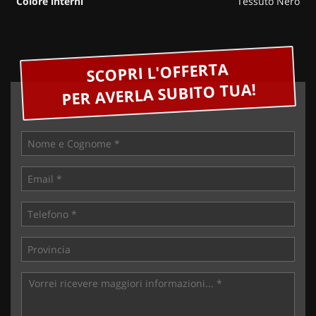
Colore interni
Tessuto Nero
SCOPRI L'OFFERTA
PER AVERLA SUBITO TUA!