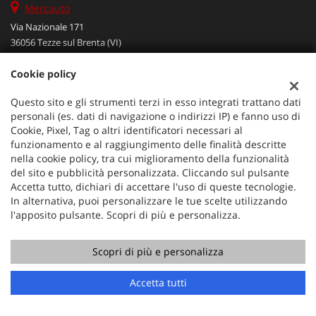
Mercauto
Via Nazionale 171
36056 Tezze sul Brenta (VI)
Telefono:
+39 049 597 4422
Cookie policy
Cellulare:
+39 329 273 2302
Fax:
+39 049 597 4422
Questo sito e gli strumenti terzi in esso integrati trattano dati
Email:
info@mercauto2.com
personali (es. dati di navigazione o indirizzi IP) e fanno uso di
Cookie, Pixel, Tag o altri identificatori necessari al
funzionamento e al raggiungimento delle finalità descritte
Dati fiscali:
nella cookie policy, tra cui miglioramento della funzionalità
ALLES DI INVERSO LORENZO
del sito e pubblicità personalizzata. Cliccando sul pulsante
Accetta tutto, dichiari di accettare l'uso di queste tecnologie.
Via Nazionale, 171 PD - 36056 Tezze sul Brenta
In alternativa, puoi personalizzare le tue scelte utilizzando
C.F/P.IVA:
03514030240
l'apposito pulsante. Scopri di più e personalizza.
Registro delle imprese:
PD
Scopri di più e personalizza
Chiama
Contatta un consulente
Accetta tutti