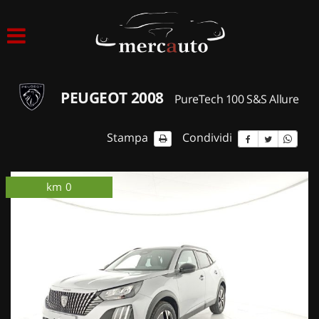
HOME
LISTA VEICOLI
PEUGEOT 2008
PureTech 100 S&S Allure
ACQUISTIAMO USATO
Stampa
Condividi
ASSISTENZA
km 0
ordinabile
km 0
NOLEGGIO AUTO
NOLEGGIO LUNGO TERMINE
NOLEGGIO BREVE TERMINE
CONTATTI