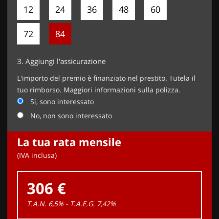
12
24
36
48
60
72
84
3.
Aggiungi l'assicurazione
L'importo del premio è finanziato nel prestito. Tutela il
tuo rimborso. Maggiori informazioni sulla polizza.
Si, sono interessato
No, non sono interessato
La tua rata mensile
(IVA inclusa)
306 €
T.A.N. 6,5% - T.A.E.G.
7,42
%