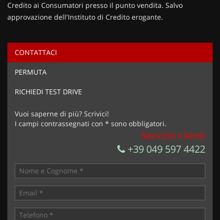
Credito ai Consumatori presso il punto vendita. Salvo
approvazione dell'Instituto di Credito erogante.
CONTATTACI
Ho letto e accetto
l'informativa privacy
*
PERMUTA
Acconsento al trattamento dei miei dati per finalità di
marketing
RICHIEDI TEST DRIVE
Invia la tua richiesta
Vuoi saperne di più? Scrivici!
I campi contrassegnati con * sono obbligatori.
Servizio clienti
+39 049 597 4422