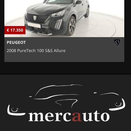
€ 17.350
€
PEUGEOT
2008 PureTech 100 S&S Allure