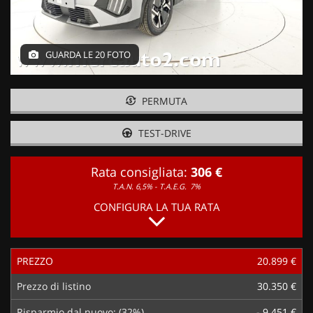
GUARDA LE 20 FOTO
PERMUTA
TEST-DRIVE
Rata consigliata:
306 €
T.A.N. 6,5% - T.A.E.G.
7%
CONFIGURA LA TUA RATA
PREZZO
20.899 €
Prezzo di listino
30.350 €
Risparmio dal nuovo: (32%)
- 9.451 €