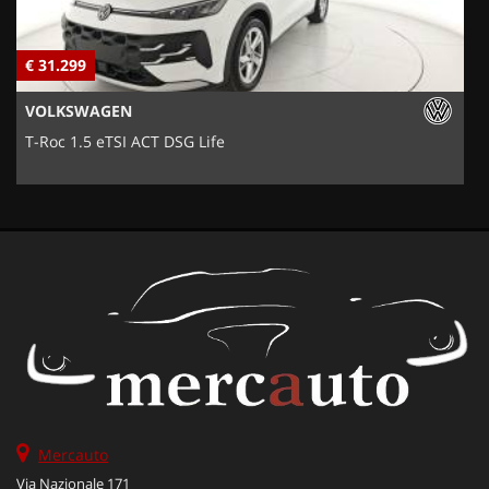
€ 31.299
€
VOLKSWAGEN
T-Roc 1.5 eTSI ACT DSG Life
Mercauto
Via Nazionale 171