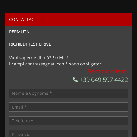
CONTATTACI
Ho letto e accetto
l'informativa privacy
*
PERMUTA
Acconsento al trattamento dei miei dati per finalità di
marketing
RICHIEDI TEST DRIVE
Invia la tua richiesta
Vuoi saperne di più? Scrivici!
I campi contrassegnati con * sono obbligatori.
Servizio clienti
+39 049 597 4422