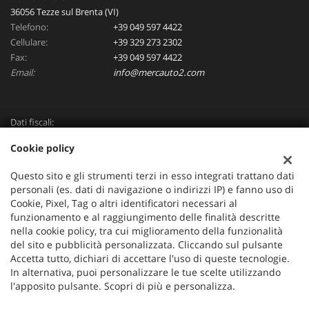
36056 Tezze sul Brenta (VI)
Telefono:
+39 049 597 4422
Cellulare:
+39 329 273 2302
Fax:
+39 049 597 4422
Email:
info@mercauto2.com
Dati fiscali:
ALLES DI INVERSO LORENZO
Cookie policy
Via Nazionale, 171 PD - 36056 Tezze sul Brenta
C.F/P.IVA:
03514030240
Questo sito e gli strumenti terzi in esso integrati trattano dati
Registro delle imprese:
PD
personali (es. dati di navigazione o indirizzi IP) e fanno uso di
Cookie, Pixel, Tag o altri identificatori necessari al
funzionamento e al raggiungimento delle finalità descritte
nella cookie policy, tra cui miglioramento della funzionalità
del sito e pubblicità personalizzata. Cliccando sul pulsante
Accetta tutto, dichiari di accettare l'uso di queste tecnologie.
In alternativa, puoi personalizzare le tue scelte utilizzando
l'apposito pulsante. Scopri di più e personalizza.