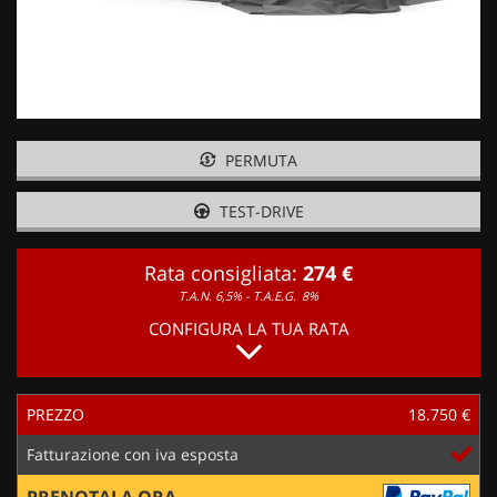
PERMUTA
TEST-DRIVE
Rata consigliata:
274 €
T.A.N. 6,5% - T.A.E.G.
8%
CONFIGURA LA TUA RATA
PREZZO
18.750 €
Fatturazione con iva esposta
PRENOTALA ORA