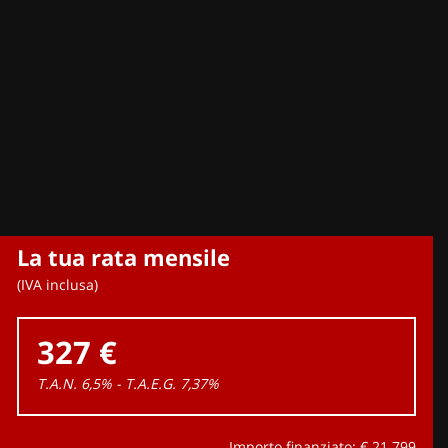
La tua rata mensile
(IVA inclusa)
327 €
T.A.N. 6,5% - T.A.E.G.
7,37
%
Importo finanziato: €
21.799