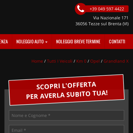
+39 049 597 4422
Via Nazionale 171
36056 Tezze sul Brenta (VI)
ENZA
NOLEGGIO AUTO
NOLEGGIO BREVE TERMINE
CONTATTI
Home
/
Tutti I Veicoli
/
Km 0
/
Opel
/
Grandland X
SCOPRI L'OFFERTA
PER AVERLA SUBITO TUA!