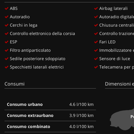
ABS
Airbag laterali
Autoradio
Autoradio digital
Cerchi in lega
Chiusura centrali
Controllo elettronico della corsia
Controllo trazion
ESP
Fari LED
Filtro antiparticolato
Immobilizzatore e
Sedile posteriore sdoppiato
Sensore di luce
Specchietti laterali elettrici
Telecamera per pa
Consumi
Dimensioni e
Consumo urbano
4.6 l/100 km
Consumo extraurbano
3.9 l/100 km
P
Consumo combinato
4.0 l/100 km