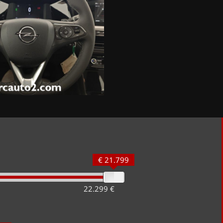
€ 21.799
22.299 €