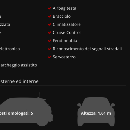
Airbag testa
e
Bracciolo
zzata
Climatizzatore
e
Cruise Control
Fendinebbia
lettronico
Riconoscimento dei segnali stradali
Servosterzo
rcheggio assistito
sterne ed interne
osti omologati: 5
Altezza: 1,61 m