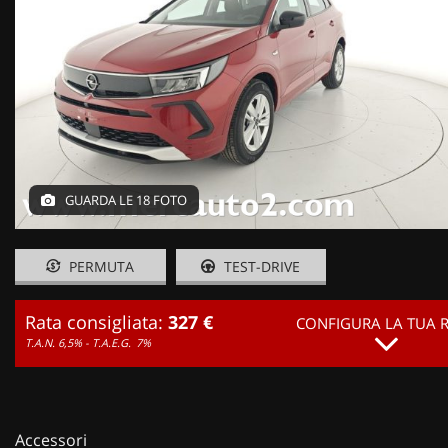
GUARDA LE 18 FOTO
PERMUTA
TEST-DRIVE
Rata consigliata:
327 €
CONFIGURA LA TUA 
T.A.N. 6,5% - T.A.E.G.
7%
Accessori