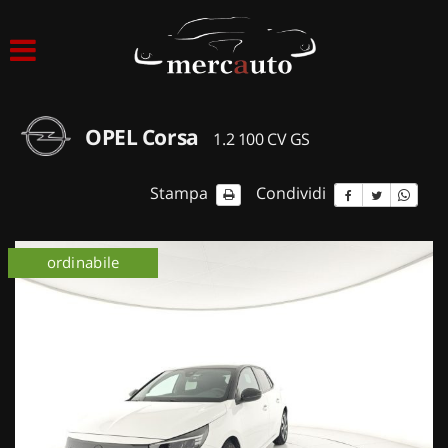
HOME
LISTA VEICOLI
OPEL Corsa
1.2 100 CV GS
ACQUISTIAMO USATO
Stampa
Condividi
ASSISTENZA
ordinabile
NOLEGGIO AUTO
NOLEGGIO LUNGO TERMINE
NOLEGGIO BREVE TERMINE
CONTATTI