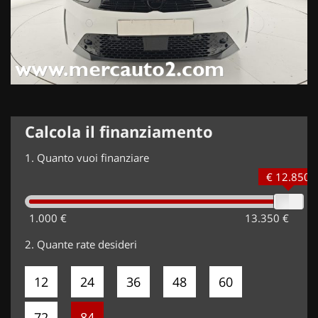
Calcola il finanziamento
1.
Quanto vuoi finanziare
€ 12.850
1.000 €
13.350 €
2.
Quante rate desideri
12
24
36
48
60
72
84