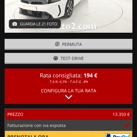
GUARDA LE 21 FOTO
PERMUTA
TEST-DRIVE
Rata consigliata:
194 €
T.A.N. 6,5% - T.A.E.G.
8%
CONFIGURA LA TUA RATA
PREZZO
13.350 €
Fatturazione con iva esposta
PRENOTALA ORA