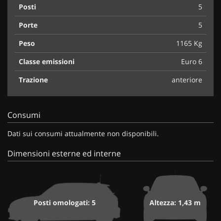
Posti
5
Porte
5
Peso
1165 Kg
Classe emissioni
Euro 6
Trazione
anteriore
Consumi
Dati sui consumi attualmente non disponibili.
Dimensioni esterne ed interne
Posti omologati: 5
Altezza: 1,43 m