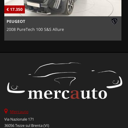
€ 17.350
€
PEUGEOT
2008 PureTech 100 S&S Allure
Mercauto
Via Nazionale 171
36056 Tezze sul Brenta (VI)