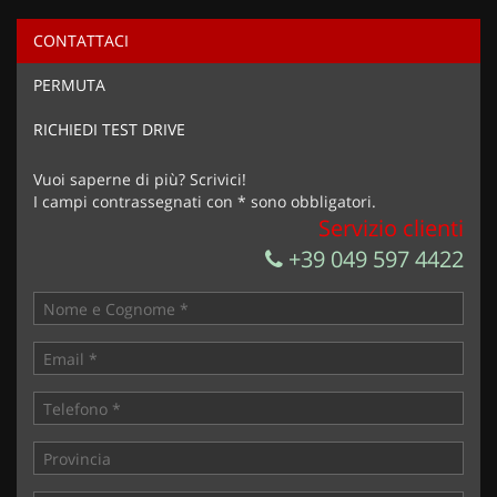
CONTATTACI
Ho letto e accetto
l'informativa privacy
*
PERMUTA
Acconsento al trattamento dei miei dati per finalità di
marketing
RICHIEDI TEST DRIVE
Invia la tua richiesta
Vuoi saperne di più? Scrivici!
I campi contrassegnati con * sono obbligatori.
Servizio clienti
+39 049 597 4422