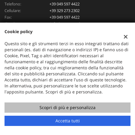
Telefono:
+39 049 597 4422
Cellulare:
+39 329 273 2302
Fax:
+39 049 597 4422
Email:
info@mercauto2.com
Cookie policy
Questo sito e gli strumenti terzi in esso integrati trattano dati
Dati fiscali:
personali (es. dati di navigazione o indirizzi IP) e fanno uso di
ALLES DI INVERSO LORENZO
Cookie, Pixel, Tag o altri identificatori necessari al
Via Nazionale, 171 PD - 36056 Tezze sul Brenta
funzionamento e al raggiungimento delle finalità descritte
C.F/P.IVA:
03514030240
nella cookie policy, tra cui miglioramento della funzionalità
Registro delle imprese:
PD
del sito e pubblicità personalizzata. Cliccando sul pulsante
Accetta tutto, dichiari di accettare l'uso di queste tecnologie.
In alternativa, puoi personalizzare le tue scelte utilizzando
l'apposito pulsante. Scopri di più e personalizza.
Scopri di più e personalizza
Chiama
Contatta un consulente
Accetta tutti
Copyright © 2026 GestionaleAuto.com S.r.l., Tutti i diritti