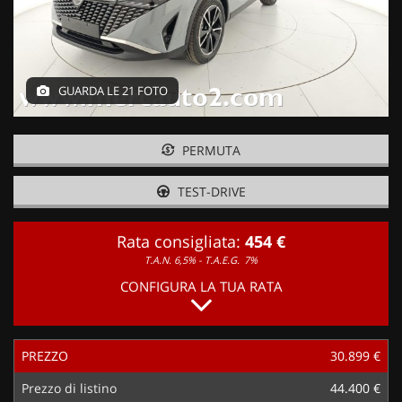
GUARDA LE 21 FOTO
PERMUTA
TEST-DRIVE
Rata consigliata:
454 €
T.A.N. 6,5% - T.A.E.G.
7%
CONFIGURA LA TUA RATA
PREZZO
30.899 €
Prezzo di listino
44.400 €