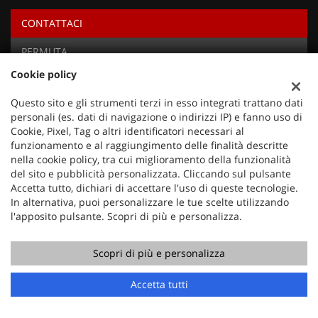
CONTATTACI
Ho letto e accetto
l'informativa privacy
*
PERMUTA
Acconsento al trattamento dei miei dati per finalità di
marketing
Cookie policy
RICHIEDI TEST DRIVE
Questo sito e gli strumenti terzi in esso integrati trattano dati
Invia la tua richiesta
Vuoi saperne di più? Scrivici!
personali (es. dati di navigazione o indirizzi IP) e fanno uso di
I campi contrassegnati con * sono obbligatori.
Cookie, Pixel, Tag o altri identificatori necessari al
Servizio clienti
funzionamento e al raggiungimento delle finalità descritte
nella cookie policy, tra cui miglioramento della funzionalità
+39 049 597 4422
del sito e pubblicità personalizzata. Cliccando sul pulsante
Accetta tutto, dichiari di accettare l'uso di queste tecnologie.
In alternativa, puoi personalizzare le tue scelte utilizzando
l'apposito pulsante. Scopri di più e personalizza.
Scopri di più e personalizza
Chiama
Contatta un consulente
Accetta tutti