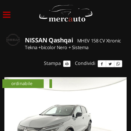
HOME
LISTA VEICOLI
NISSAN Qashqai
MHEV 158 CV Xtronic
ACQUISTIAMO USATO
Tekna +bicolor Nero + Sistema
ASSISTENZA
Stampa
Condividi
NOLEGGIO AUTO
km 0
ordinabile
km 0
NOLEGGIO LUNGO TERMINE
NOLEGGIO BREVE TERMINE
CONTATTI