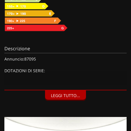
Descrizione
Annuncio:87095
DOTAZIONI DI SERIE:
DOTAZIONI EXTRA:
LEGGI TUTTO...
Vernice 2 Tone Ceramic Grey & Black Metallic, Vernice
metallizzata Ceramic Grey con tetto Black (1400 EUR), Sistema
audio Premium® BOSE®, display 12.3" con 10 altoparlanti
(700 EUR), Tetto panoramico in vetro (1000 EUR),