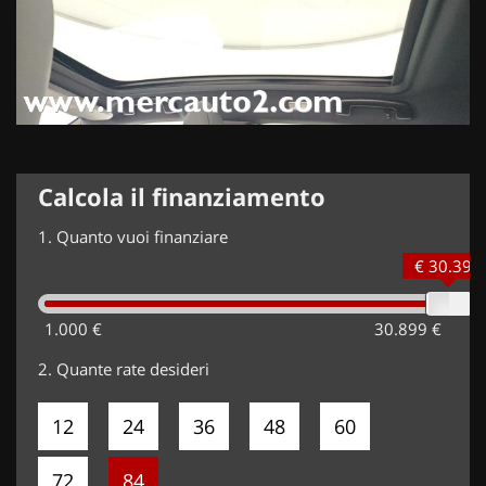
Calcola il finanziamento
1.
Quanto vuoi finanziare
€ 30.399
1.000 €
30.899 €
2.
Quante rate desideri
12
24
36
48
60
72
84