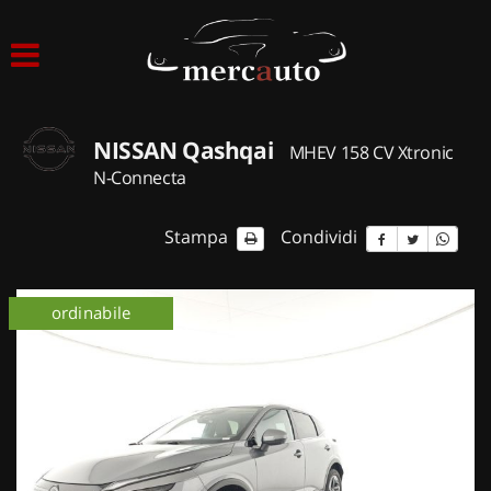
HOME
LISTA VEICOLI
NISSAN Qashqai
MHEV 158 CV Xtronic
ACQUISTIAMO USATO
N-Connecta
ASSISTENZA
Stampa
Condividi
NOLEGGIO AUTO
km 0
ordinabile
km 0
NOLEGGIO LUNGO TERMINE
NOLEGGIO BREVE TERMINE
CONTATTI