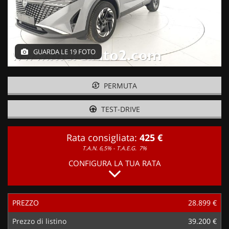
GUARDA LE 19 FOTO
PERMUTA
TEST-DRIVE
Rata consigliata:
425 €
T.A.N. 6,5% - T.A.E.G.
7%
CONFIGURA LA TUA RATA
PREZZO
28.899 €
Prezzo di listino
39.200 €