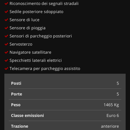
Riconoscimento dei segnali stradali
Sedile posteriore sdoppiato
Sensore di luce
Sensore di pioggia
Sensori di parcheggio posteriori
Servosterzo
Navigatore satellitare
Specchietti laterali elettrici
Telecamera per parcheggio assistito
Posti
5
Porte
5
Peso
1465 Kg
Classe emissioni
Euro 6
Trazione
anteriore