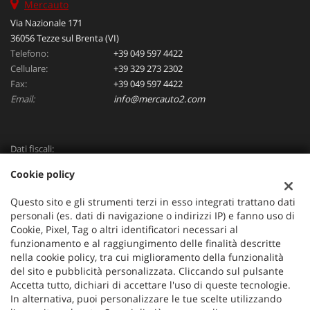
Mercauto
Via Nazionale 171
36056 Tezze sul Brenta (VI)
Telefono:
+39 049 597 4422
Cellulare:
+39 329 273 2302
Fax:
+39 049 597 4422
Email:
info@mercauto2.com
Dati fiscali:
ALLES DI INVERSO LORENZO
Cookie policy
Via Nazionale, 171 PD - 36056 Tezze sul Brenta
C.F/P.IVA:
03514030240
Questo sito e gli strumenti terzi in esso integrati trattano dati
Registro delle imprese:
PD
personali (es. dati di navigazione o indirizzi IP) e fanno uso di
Cookie, Pixel, Tag o altri identificatori necessari al
funzionamento e al raggiungimento delle finalità descritte
nella cookie policy, tra cui miglioramento della funzionalità
del sito e pubblicità personalizzata. Cliccando sul pulsante
Accetta tutto, dichiari di accettare l'uso di queste tecnologie.
In alternativa, puoi personalizzare le tue scelte utilizzando