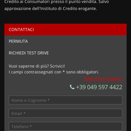
Credito ai Consumatori presso il punto vendita. Salvo
approvazione dell'Instituto di Credito erogante.
CONTATTACI
Ho letto e accetto
l'informativa privacy
*
PERMUTA
Acconsento al trattamento dei miei dati per finalità di
marketing
RICHIEDI TEST DRIVE
Invia la tua richiesta
Vuoi saperne di più? Scrivici!
I campi contrassegnati con * sono obbligatori.
Servizio clienti
+39 049 597 4422