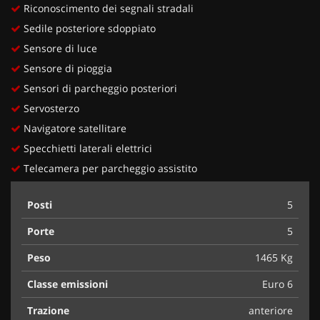
Riconoscimento dei segnali stradali
Sedile posteriore sdoppiato
Sensore di luce
Sensore di pioggia
Sensori di parcheggio posteriori
Servosterzo
Navigatore satellitare
Specchietti laterali elettrici
Telecamera per parcheggio assistito
Posti
5
Porte
5
Peso
1465 Kg
Classe emissioni
Euro 6
Trazione
anteriore