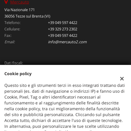
Mercauto
Via Nazionale 171
36056 Tezze sul Brenta (VI)
Telefono:
+39 049 597 4422
Cellulare:
+39 329 273 2302
Fax:
+39 049 597 4422
Email:
info@mercauto2.com
Dati fiscali:
ALLES DI INVERSO LORENZO
Cookie policy
Via Nazionale, 171 PD - 36056 Tezze sul Brenta
C.F/P.IVA:
03514030240
Questo sito e gli strumenti terzi in esso integrati trattano dati
Registro delle imprese:
PD
personali (es. dati di navigazione o indirizzi IP) e fanno uso di
Cookie, Pixel, Tag o altri identificatori necessari al
funzionamento e al raggiungimento delle finalità descritte
nella cookie policy, tra cui miglioramento della funzionalità
del sito e pubblicità personalizzata. Cliccando sul pulsante
Accetta tutto, dichiari di accettare l'uso di queste tecnologie.
In alternativa, puoi personalizzare le tue scelte utilizzando