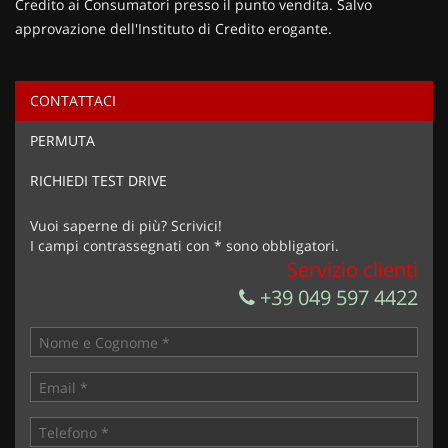
Credito ai Consumatori presso il punto vendita. Salvo
approvazione dell'Instituto di Credito erogante.
CONTATTACI
Ho letto e accetto
l'informativa privacy
*
PERMUTA
Acconsento al trattamento dei miei dati per finalità di
marketing
RICHIEDI TEST DRIVE
Invia la tua richiesta
Vuoi saperne di più? Scrivici!
I campi contrassegnati con * sono obbligatori.
Servizio clienti
+39 049 597 4422