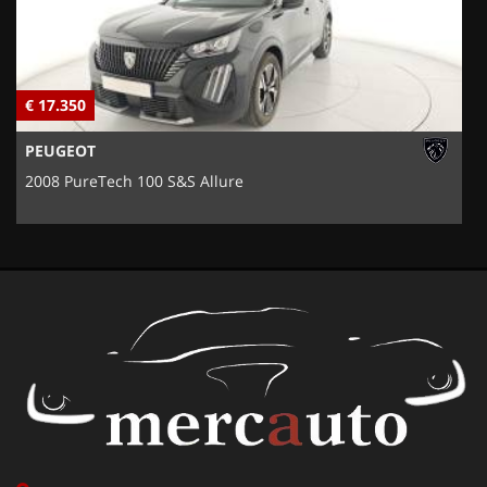
€ 17.350
€
PEUGEOT
2008 PureTech 100 S&S Allure