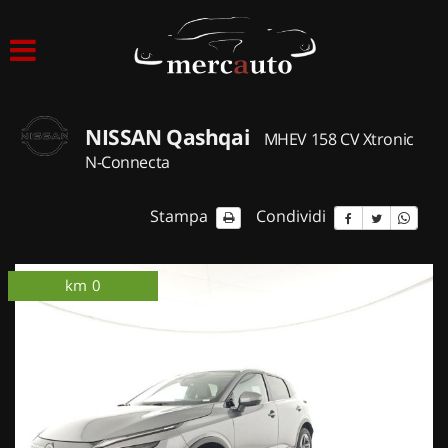
HOME
LISTA VEICOLI
NISSAN Qashqai
MHEV 158 CV Xtronic
ACQUISTIAMO USATO
N-Connecta
ASSISTENZA
Stampa
Condividi
NOLEGGIO AUTO
km 0
ordinabile
km 0
NOLEGGIO LUNGO TERMINE
NOLEGGIO BREVE TERMINE
CONTATTI