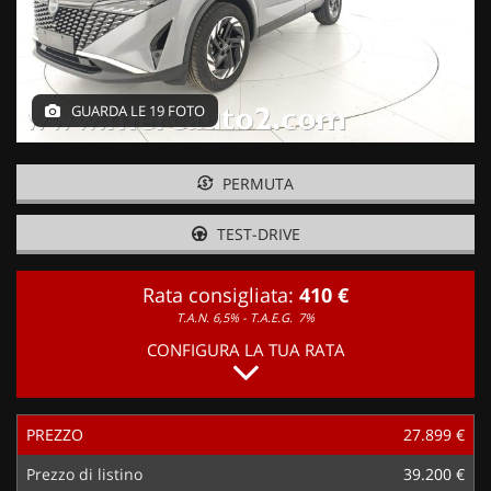
GUARDA LE 19 FOTO
PERMUTA
TEST-DRIVE
Rata consigliata:
410 €
T.A.N. 6,5% - T.A.E.G.
7%
CONFIGURA LA TUA RATA
PREZZO
27.899 €
Prezzo di listino
39.200 €