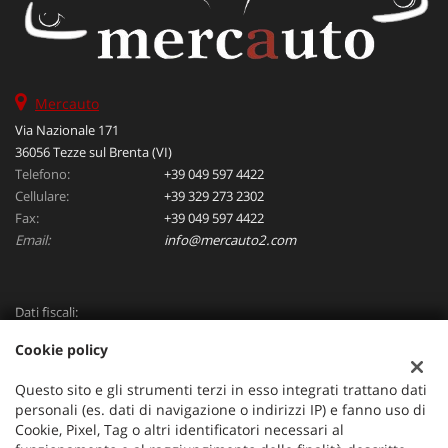
Mercauto
Via Nazionale 171
36056 Tezze sul Brenta (VI)
Telefono:
+39 049 597 4422
Cellulare:
+39 329 273 2302
Fax:
+39 049 597 4422
Email:
info@mercauto2.com
Dati fiscali:
ALLES DI INVERSO LORENZO
Cookie policy
Via Nazionale, 171 PD - 36056 Tezze sul Brenta
C.F/P.IVA:
03514030240
Questo sito e gli strumenti terzi in esso integrati trattano dati
Registro delle imprese:
PD
personali (es. dati di navigazione o indirizzi IP) e fanno uso di
Cookie, Pixel, Tag o altri identificatori necessari al