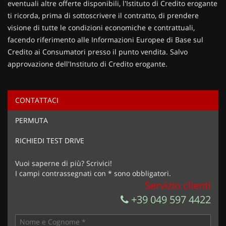
eventuali altre offerte disponibili, l'Istituto di Credito erogante
ti ricorda, prima di sottoscrivere il contratto, di prendere
visione di tutte le condizioni economiche e contrattuali,
facendo riferimento alle Informazioni Europee di Base sul
Credito ai Consumatori presso il punto vendita. Salvo
approvazione dell'Instituto di Credito erogante.
CONTATTACI
Ho letto e accetto
l'informativa privacy
*
PERMUTA
Acconsento al trattamento dei miei dati per finalità di
marketing
RICHIEDI TEST DRIVE
Invia la tua richiesta
Vuoi saperne di più? Scrivici!
I campi contrassegnati con * sono obbligatori.
Servizio clienti
+39 049 597 4422