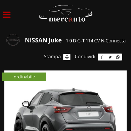
HOME
LISTA VEICOLI
NISSAN Juke
1.0 DIG-T 114 CV N-Connecta
ACQUISTIAMO USATO
Stampa
Condividi
ASSISTENZA
ordinabile
km 0
NOLEGGIO AUTO
NOLEGGIO LUNGO TERMINE
NOLEGGIO BREVE TERMINE
CONTATTI