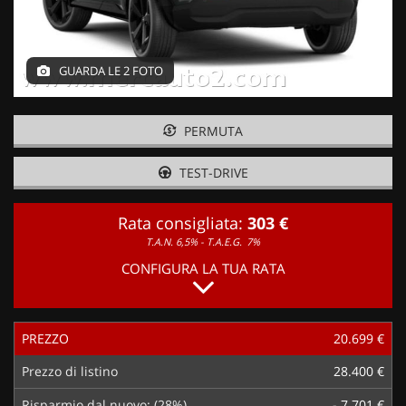
GUARDA LE 2 FOTO
PERMUTA
TEST-DRIVE
Rata consigliata:
303 €
T.A.N. 6,5% - T.A.E.G.
7%
CONFIGURA LA TUA RATA
PREZZO
20.699 €
Prezzo di listino
28.400 €
Risparmio dal nuovo: (28%)
- 7.701 €