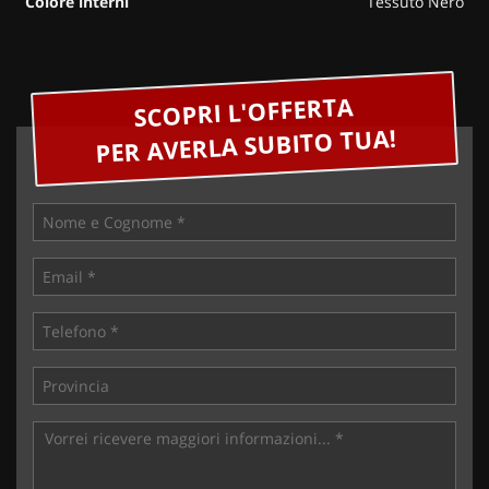
Colore interni
Tessuto Nero
SCOPRI L'OFFERTA
PER AVERLA SUBITO TUA!