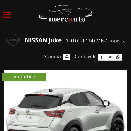
HOME
LISTA VEICOLI
NISSAN Juke
1.0 DIG-T 114 CV N-Connecta
ACQUISTIAMO USATO
Stampa
Condividi
ASSISTENZA
ordinabile
km 0
NOLEGGIO AUTO
NOLEGGIO LUNGO TERMINE
NOLEGGIO BREVE TERMINE
CONTATTI