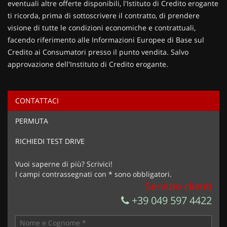
eventuali altre offerte disponibili, l'Istituto di Credito erogante
ti ricorda, prima di sottoscrivere il contratto, di prendere
visione di tutte le condizioni economiche e contrattuali,
facendo riferimento alle Informazioni Europee di Base sul
Credito ai Consumatori presso il punto vendita. Salvo
approvazione dell'Instituto di Credito erogante.
CONTATTACI
Ho letto e accetto
l'informativa privacy
*
PERMUTA
Acconsento al trattamento dei miei dati per finalità di
marketing
RICHIEDI TEST DRIVE
Invia la tua richiesta
Vuoi saperne di più? Scrivici!
I campi contrassegnati con * sono obbligatori.
Servizio clienti
+39 049 597 4422