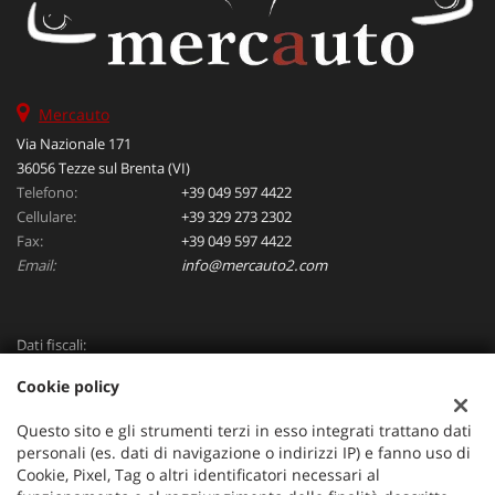
Mercauto
Via Nazionale 171
36056 Tezze sul Brenta (VI)
Telefono:
+39 049 597 4422
Cellulare:
+39 329 273 2302
Fax:
+39 049 597 4422
Email:
info@mercauto2.com
Dati fiscali:
ALLES DI INVERSO LORENZO
Cookie policy
Via Nazionale, 171 PD - 36056 Tezze sul Brenta
C.F/P.IVA:
03514030240
Questo sito e gli strumenti terzi in esso integrati trattano dati
Registro delle imprese:
PD
personali (es. dati di navigazione o indirizzi IP) e fanno uso di
Cookie, Pixel, Tag o altri identificatori necessari al