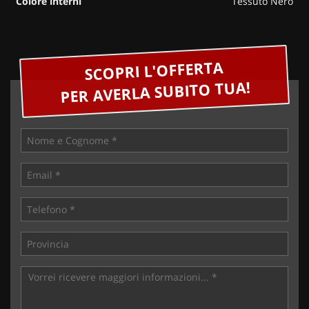
Colore interni
Tessuto Nero
SCOPRI L'OFFERTA
PER AVERLA SUBITO TUA!