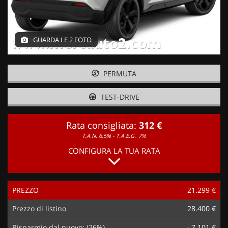
GUARDA LE 2 FOTO
PERMUTA
TEST-DRIVE
Rata consigliata:
312 €
T.A.N. 6,5% - T.A.E.G.
7%
CONFIGURA LA TUA RATA
PREZZO
21.299 €
Prezzo di listino
28.400 €
Risparmio dal nuovo: (26%)
- 7.101 €