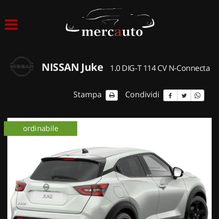
HOME
LISTA VEICOLI
NISSAN Juke
1.0 DIG-T 114 CV N-Connecta
ACQUISTIAMO USATO
Stampa
Condividi
ASSISTENZA
ordinabile
km 0
NOLEGGIO AUTO
NOLEGGIO LUNGO TERMINE
NOLEGGIO BREVE TERMINE
CONTATTI