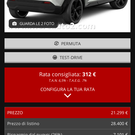
GUARDA LE 2 FOTO
PERMUTA
TEST-DRIVE
Rata consigliata:
312 €
T.A.N. 6,5% - T.A.E.G.
7%
CONFIGURA LA TUA RATA
PREZZO
21.299 €
Prezzo di listino
28.400 €
Risparmio dal nuovo: (26%)
- 7.101 €