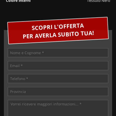
Colore interni
Tessuto Nero
SCOPRI L'OFFERTA
PER AVERLA SUBITO TUA!