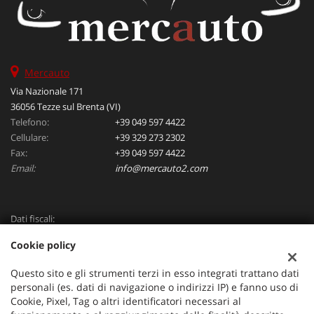
Mercauto
Via Nazionale 171
36056 Tezze sul Brenta (VI)
Telefono:
+39 049 597 4422
Cellulare:
+39 329 273 2302
Fax:
+39 049 597 4422
Email:
info@mercauto2.com
Dati fiscali:
ALLES DI INVERSO LORENZO
Cookie policy
Via Nazionale, 171 PD - 36056 Tezze sul Brenta
C.F/P.IVA:
03514030240
Questo sito e gli strumenti terzi in esso integrati trattano dati
Registro delle imprese:
PD
personali (es. dati di navigazione o indirizzi IP) e fanno uso di
Cookie, Pixel, Tag o altri identificatori necessari al