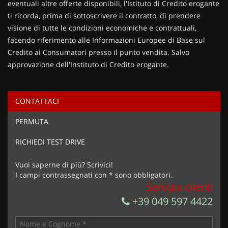
eventuali altre offerte disponibili, l'Istituto di Credito erogante
ti ricorda, prima di sottoscrivere il contratto, di prendere
visione di tutte le condizioni economiche e contrattuali,
facendo riferimento alle Informazioni Europee di Base sul
Credito ai Consumatori presso il punto vendita. Salvo
approvazione dell'Instituto di Credito erogante.
CONTATTACI
Ho letto e accetto
l'informativa privacy
*
PERMUTA
Acconsento al trattamento dei miei dati per finalità di
marketing
RICHIEDI TEST DRIVE
Invia la tua richiesta
Vuoi saperne di più? Scrivici!
I campi contrassegnati con * sono obbligatori.
Servizio clienti
+39 049 597 4422