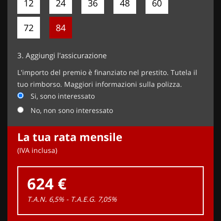
12
24
36
48
60
72
84
3.
Aggiungi l'assicurazione
L'importo del premio è finanziato nel prestito. Tutela il
tuo rimborso. Maggiori informazioni sulla polizza.
Si, sono interessato
No, non sono interessato
La tua rata mensile
(IVA inclusa)
624 €
T.A.N. 6,5% - T.A.E.G.
7,05
%