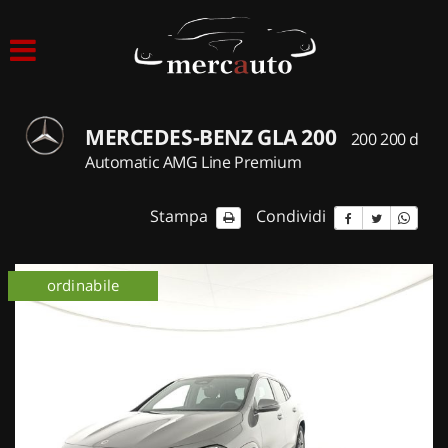
HOME
LISTA VEICOLI
MERCEDES-BENZ GLA 200
200 200 d
ACQUISTIAMO USATO
Automatic AMG Line Premium
ASSISTENZA
Stampa
Condividi
NOLEGGIO AUTO
ordinabile
NOLEGGIO LUNGO TERMINE
NOLEGGIO BREVE TERMINE
CONTATTI