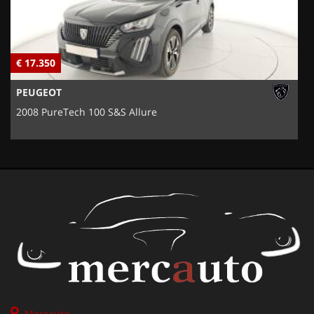
€ 17.350
€
PEUGEOT
2008 PureTech 100 S&S Allure
Mercauto