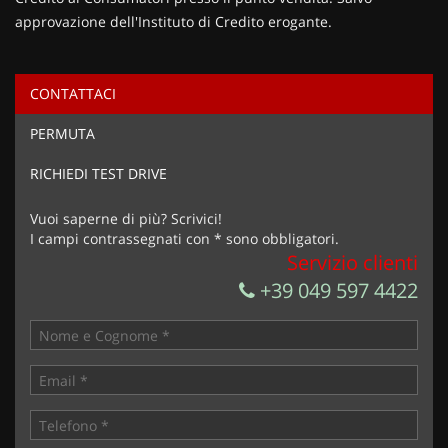
approvazione dell'Instituto di Credito erogante.
CONTATTACI
Ho letto e accetto
l'informativa privacy
*
PERMUTA
Acconsento al trattamento dei miei dati per finalità di
marketing
RICHIEDI TEST DRIVE
Invia la tua richiesta
Vuoi saperne di più? Scrivici!
I campi contrassegnati con * sono obbligatori.
Servizio clienti
+39 049 597 4422