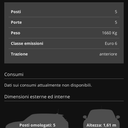
Posti
5
Porte
5
Peso
1660 Kg
Classe emissioni
Euro 6
Trazione
anteriore
Consumi
Dati sui consumi attualmente non disponibili.
Dimensioni esterne ed interne
Posti omologati: 5
Altezza: 1,61 m