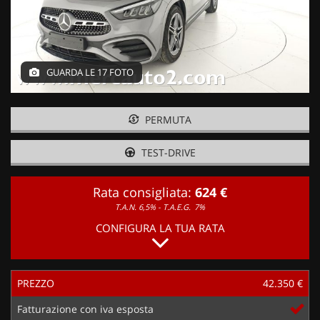
GUARDA LE 17 FOTO
PERMUTA
TEST-DRIVE
Rata consigliata:
624 €
T.A.N. 6,5% - T.A.E.G.
7%
CONFIGURA LA TUA RATA
PREZZO
42.350 €
Fatturazione con iva esposta