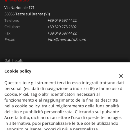
Via Nazionale 171
36056 Tezze sul Brenta (VI)
Telefono:
+39 049 597 4422
Cellulare:
+39 329 273 2302
Fax:
+39 049 597 4422
Email:
info@mercauto2.com
Dati fiscali:
ALLES DI INVERSO LORENZO
Cookie policy
Via Nazionale, 171 PD - 36056 Tezze sul Brenta
C.F/P.IVA:
03514030240
Questo sito e gli strumenti terzi in esso integrati trattano dati
Registro delle imprese:
PD
personali (es. dati di navigazione o indirizzi IP) e fanno uso di
Cookie, Pixel, Tag o altri identificatori necessari al
funzionamento e al raggiungimento delle finalità descritte
nella cookie policy, tra cui miglioramento della funzionalità
del sito e pubblicità personalizzata. Cliccando sul pulsante
Accetta tutto, dichiari di accettare l'uso di queste tecnologie.
In alternativa, puoi personalizzare le tue scelte utilizzando
l'apposito pulsante. Scopri di più e personalizza.