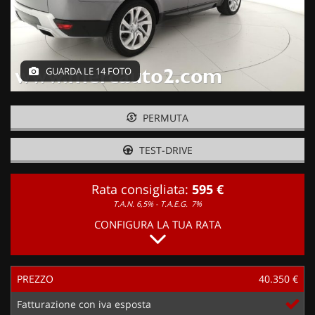
GUARDA LE 14 FOTO
PERMUTA
TEST-DRIVE
Rata consigliata:
595 €
T.A.N. 6,5% - T.A.E.G.
7%
CONFIGURA LA TUA RATA
PREZZO
40.350 €
Fatturazione con iva esposta