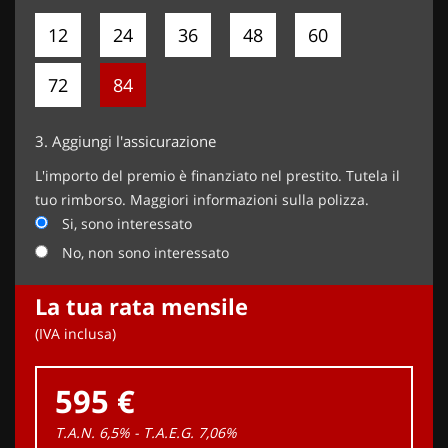
12
24
36
48
60
72
84
3.
Aggiungi l'assicurazione
L'importo del premio è finanziato nel prestito. Tutela il
tuo rimborso. Maggiori informazioni sulla polizza.
Si, sono interessato
No, non sono interessato
La tua rata mensile
(IVA inclusa)
595 €
T.A.N. 6,5% - T.A.E.G.
7,06
%