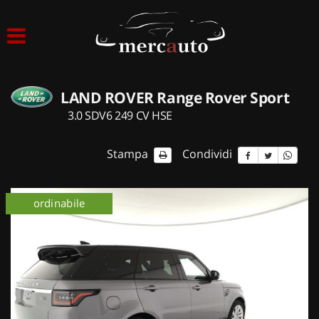
HOME
LISTA VEICOLI
LAND ROVER Range Rover Sport
ACQUISTIAMO USATO
3.0 SDV6 249 CV HSE
ASSISTENZA
Stampa
Condividi
NOLEGGIO AUTO
ordinabile
NOLEGGIO LUNGO TERMINE
NOLEGGIO BREVE TERMINE
CONTATTI