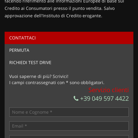
facendo riferimento alle Informazioni Europee di Base sul
Credito ai Consumatori presso il punto vendita. Salvo
approvazione dell'Instituto di Credito erogante.
CONTATTACI
Ho letto e accetto
l'informativa privacy
*
PERMUTA
Acconsento al trattamento dei miei dati per finalità di
marketing
RICHIEDI TEST DRIVE
Invia la tua richiesta
Vuoi saperne di più? Scrivici!
I campi contrassegnati con * sono obbligatori.
Servizio clienti
+39 049 597 4422