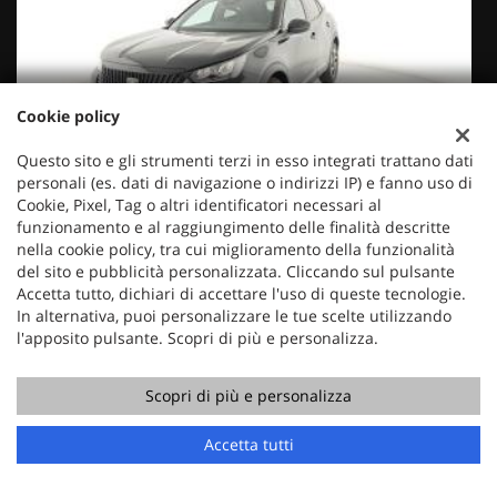
Cookie policy
€ 17.350
€
Questo sito e gli strumenti terzi in esso integrati trattano dati
PEUGEOT
personali (es. dati di navigazione o indirizzi IP) e fanno uso di
Cookie, Pixel, Tag o altri identificatori necessari al
2008 PureTech 100 S&S Allure
funzionamento e al raggiungimento delle finalità descritte
nella cookie policy, tra cui miglioramento della funzionalità
del sito e pubblicità personalizzata. Cliccando sul pulsante
Accetta tutto, dichiari di accettare l'uso di queste tecnologie.
In alternativa, puoi personalizzare le tue scelte utilizzando
l'apposito pulsante. Scopri di più e personalizza.
Scopri di più e personalizza
Chiama
Contatta un consulente
Accetta tutti