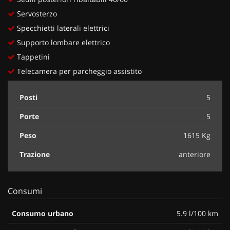
Servosterzo
Specchietti laterali elettrici
Supporto lombare elettrico
Tappetini
Telecamera per parcheggio assistito
Posti
5
Porte
5
Peso
1615 Kg
Trazione
anteriore
Consumi
Consumo urbano
5.9 l/100 km