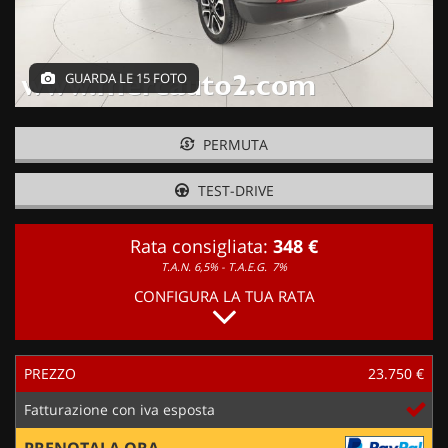
GUARDA LE 15 FOTO
PERMUTA
TEST-DRIVE
Rata consigliata:
348 €
T.A.N. 6,5% - T.A.E.G.
7%
CONFIGURA LA TUA RATA
PREZZO
23.750 €
Fatturazione con iva esposta
PRENOTALA ORA