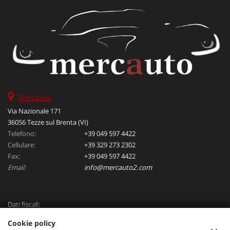
Mercauto
Via Nazionale 171
36056 Tezze sul Brenta (VI)
Telefono:
+39 049 597 4422
Cellulare:
+39 329 273 2302
Fax:
+39 049 597 4422
Email:
info@mercauto2.com
Dati fiscali:
ALLES DI INVERSO LORENZO
Cookie policy
Via Nazionale, 171 PD - 36056 Tezze sul Brenta