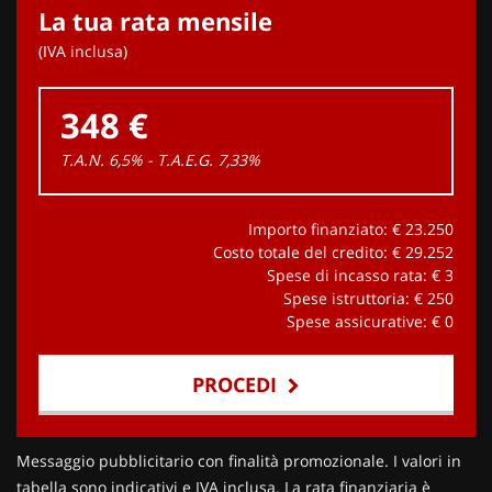
La tua rata mensile
(IVA inclusa)
348 €
T.A.N. 6,5% - T.A.E.G.
7,33
%
Importo finanziato: €
23.250
Costo totale del credito: €
29.252
Spese di incasso rata: €
3
Spese istruttoria: €
250
Spese assicurative: €
0
PROCEDI
Contattaci
Messaggio pubblicitario con finalità promozionale. I valori in
tabella sono indicativi e IVA inclusa. La rata finanziaria è