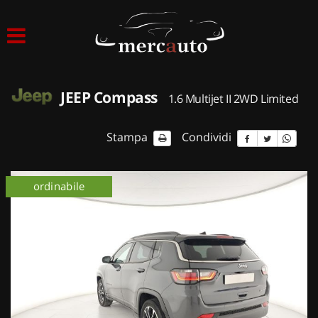
HOME
LISTA VEICOLI
JEEP Compass
1.6 Multijet II 2WD Limited
ACQUISTIAMO USATO
Stampa
Condividi
ASSISTENZA
ordinabile
NOLEGGIO AUTO
NOLEGGIO LUNGO TERMINE
NOLEGGIO BREVE TERMINE
CONTATTI