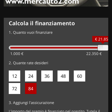
Calcola il finanziamento
1.
Quanto vuoi finanziare
€ 21.850
1.000 €
22.350 €
2.
Quante rate desideri
12
24
36
48
60
72
84
3.
Aggiungi l'assicurazione
L'importo del premio è finanziato nel prestito. Tutela il