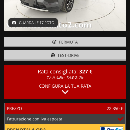
GUARDA LE 17 FOTO
PERMUTA
TEST-DRIVE
Rata consigliata:
327 €
T.A.N. 6,5% - T.A.E.G.
7%
CONFIGURA LA TUA RATA
PREZZO
22.350 €
Fatturazione con iva esposta
PRENOTALA ORA