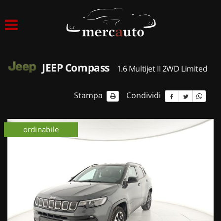
HOME
LISTA VEICOLI
JEEP Compass
1.6 Multijet II 2WD Limited
ACQUISTIAMO USATO
Stampa
Condividi
ASSISTENZA
ordinabile
NOLEGGIO AUTO
NOLEGGIO LUNGO TERMINE
NOLEGGIO BREVE TERMINE
CONTATTI