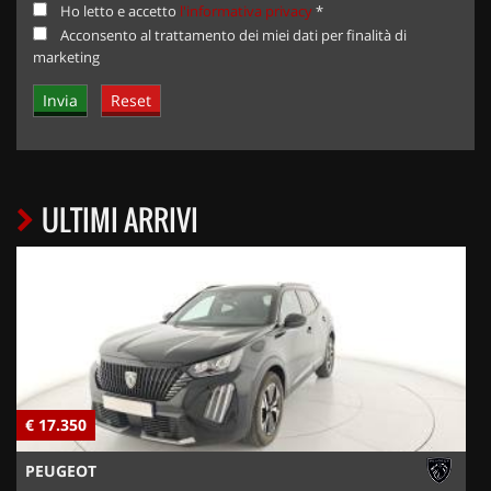
Ho letto e accetto
l'informativa privacy
*
Acconsento al trattamento dei miei dati per finalità di
marketing
ULTIMI ARRIVI
€ 17.350
€
PEUGEOT