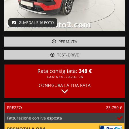
GUARDA LE 16 FOTO
PERMUTA
TEST-DRIVE
Rata consigliata:
348 €
T.A.N. 6,5% - T.A.E.G.
7%
CONFIGURA LA TUA RATA
PREZZO
23.750 €
Fatturazione con iva esposta
PRENOTALA ORA