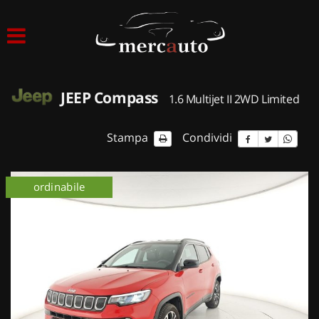
HOME
LISTA VEICOLI
JEEP Compass
1.6 Multijet II 2WD Limited
ACQUISTIAMO USATO
Stampa
Condividi
ASSISTENZA
ordinabile
NOLEGGIO AUTO
NOLEGGIO LUNGO TERMINE
NOLEGGIO BREVE TERMINE
CONTATTI