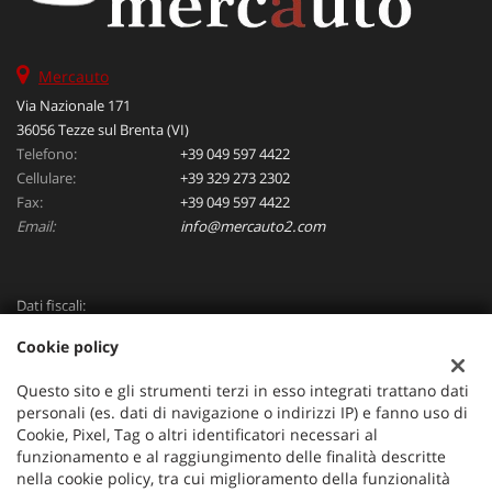
Mercauto
Via Nazionale 171
36056 Tezze sul Brenta (VI)
Telefono:
+39 049 597 4422
Cellulare:
+39 329 273 2302
Fax:
+39 049 597 4422
Email:
info@mercauto2.com
Dati fiscali:
ALLES DI INVERSO LORENZO
Cookie policy
Via Nazionale, 171 PD - 36056 Tezze sul Brenta
C.F/P.IVA:
03514030240
Questo sito e gli strumenti terzi in esso integrati trattano dati
Registro delle imprese:
PD
personali (es. dati di navigazione o indirizzi IP) e fanno uso di
Cookie, Pixel, Tag o altri identificatori necessari al
funzionamento e al raggiungimento delle finalità descritte
nella cookie policy, tra cui miglioramento della funzionalità