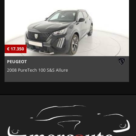
€ 17.350
€
PEUGEOT
2008 PureTech 100 S&S Allure