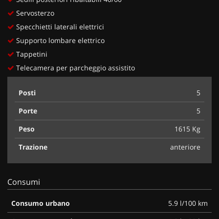
Servosterzo
Specchietti laterali elettrici
Supporto lombare elettrico
Tappetini
Telecamera per parcheggio assistito
Posti
5
Porte
5
Peso
1615 Kg
Trazione
anteriore
Consumi
Consumo urbano
5.9 l/100 km