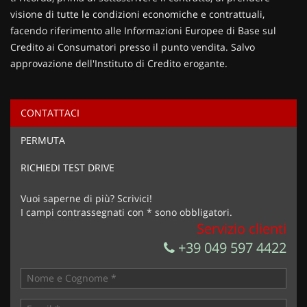
visione di tutte le condizioni economiche e contrattuali,
facendo riferimento alle Informazioni Europee di Base sul
Credito ai Consumatori presso il punto vendita. Salvo
approvazione dell'Instituto di Credito erogante.
CONTATTACI
Ho letto e accetto
l'informativa privacy
*
PERMUTA
Acconsento al trattamento dei miei dati per finalità di
marketing
RICHIEDI TEST DRIVE
Invia la tua richiesta
Vuoi saperne di più? Scrivici!
I campi contrassegnati con * sono obbligatori.
Servizio clienti
+39 049 597 4422