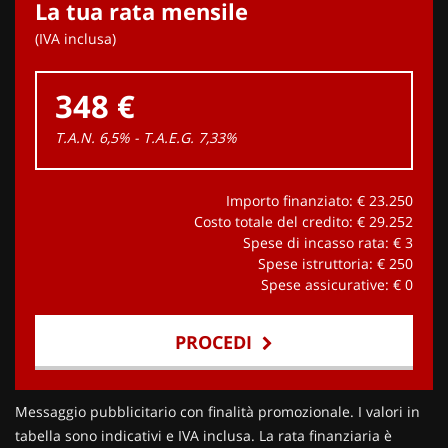
La tua rata mensile
(IVA inclusa)
348 €
T.A.N. 6,5% - T.A.E.G.
7,33
%
Importo finanziato: €
23.250
Costo totale del credito: €
29.252
Spese di incasso rata: €
3
Spese istruttoria: €
250
Spese assicurative: €
0
PROCEDI
Contattaci
Messaggio pubblicitario con finalità promozionale. I valori in
tabella sono indicativi e IVA inclusa. La rata finanziaria è