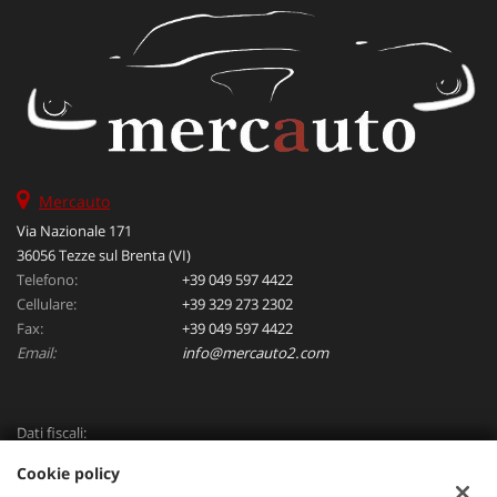
Mercauto
Via Nazionale 171
36056 Tezze sul Brenta (VI)
Telefono:
+39 049 597 4422
Cellulare:
+39 329 273 2302
Fax:
+39 049 597 4422
Email:
info@mercauto2.com
Dati fiscali:
ALLES DI INVERSO LORENZO
Cookie policy
Via Nazionale, 171 PD - 36056 Tezze sul Brenta