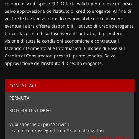
comprensiva di spese RID. Offerta valida per il mese in corso.
Salvo approvazione dell'istituto di credito erogante. Al fine di
gestire le tue spese in modo responsabile e di conoscere
eventuali altre offerte disponibili, l'Istituto di Credito erogante
ti ricorda, prima di sottoscrivere il contratto, di prendere
visione di tutte le condizioni economiche e contrattuali,
facendo riferimento alle Informazioni Europee di Base sul
Credito ai Consumatori presso il punto vendita. Salvo
approvazione dell'Instituto di Credito erogante.
CONTATTACI
Ho letto e accetto
l'informativa privacy
*
PERMUTA
Acconsento al trattamento dei miei dati per finalità di
marketing
RICHIEDI TEST DRIVE
Invia la tua richiesta
Vuoi saperne di più? Scrivici!
I campi contrassegnati con * sono obbligatori.
Servizio clienti