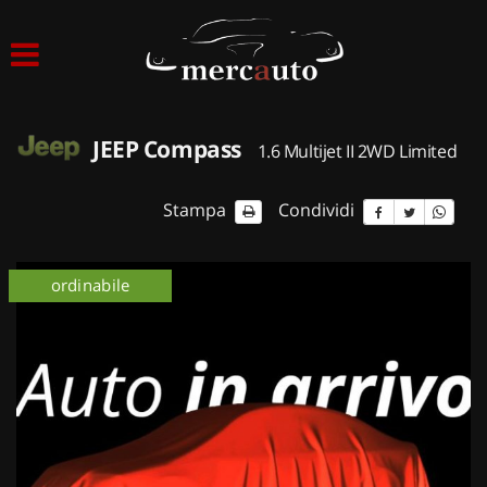
HOME
LISTA VEICOLI
JEEP Compass
1.6 Multijet II 2WD Limited
ACQUISTIAMO USATO
Stampa
Condividi
ASSISTENZA
ordinabile
NOLEGGIO AUTO
NOLEGGIO LUNGO TERMINE
NOLEGGIO BREVE TERMINE
CONTATTI