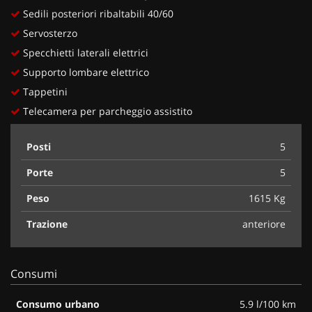
Sedili posteriori ribaltabili 40/60
Servosterzo
Specchietti laterali elettrici
Supporto lombare elettrico
Tappetini
Telecamera per parcheggio assistito
Posti
5
Porte
5
Peso
1615 Kg
Trazione
anteriore
Consumi
Consumo urbano
5.9 l/100 km