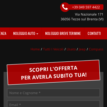
+39 049 597 4422
Via Nazionale 171
36056 Tezze sul Brenta (VI)
ENZA
NOLEGGIO AUTO
NOLEGGIO BREVE TERMINE
CONTATTI
Home
/
Tutti I Veicoli
/
Usato
/
Jeep
/
Compass
SCOPRI L'OFFERTA
PER AVERLA SUBITO TUA!