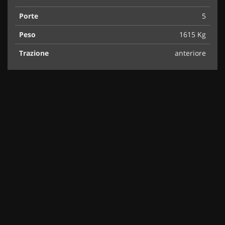
Porte
5
Peso
1615 Kg
Trazione
anteriore