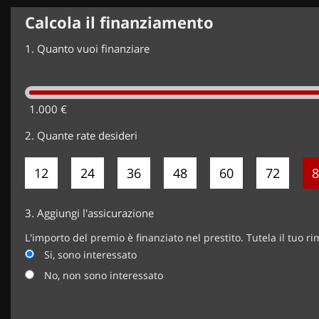
Calcola il finanziamento
1.
Quanto vuoi finanziare
1.000 €
2.
Quante rate desideri
12
24
36
48
60
72
8
3.
Aggiungi l'assicurazione
L'importo del premio è finanziato nel prestito. Tutela il tuo r
Si, sono interessato
No, non sono interessato