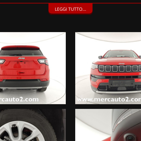
LEGGI TUTTO...
ssist parallelo e perpendicolare, Sensori di parcheggio anteriori, p
parallelo e perpendicolare, Sensori di parcheggio anteriori, posteri
10,1" con navigatore, Uconnect Services, Advanced Tech Pack (1200 
 Vernice pastello Colorado Red,