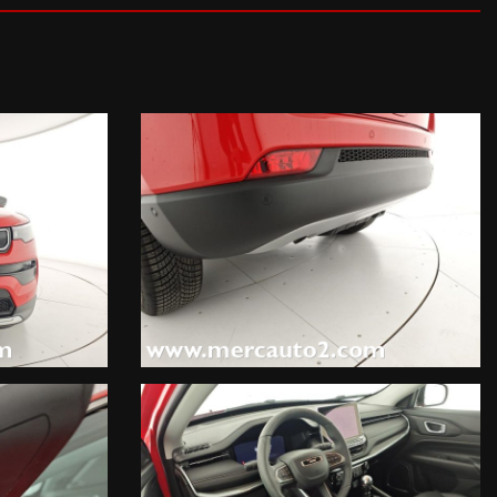
osteriori e laterali a 12 canali, New Park Pack (1200 EUR), Blind
ori e laterali a 12 canali, New Park Pack (1200 EUR), Traffic Sign
EUR), TBM Box (Uconnect Box) (200 EUR), Kit Fix & Go (40 EUR),