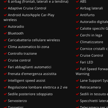
6 airbag (frontali, laterali e a tendina)
ABS
Adaptive Cruise Control
Airbag laterali
Android Auto/Apple Car-Play
Antifurto
wireless
Autoradio digital
Autoradio
Calotte specchi G
Bluetooth
Cerchi in lega
Caricabatteria cellulare wireless
Climatizzatore
Clima automatico bi-zona
Cornice cristalli 
Controllo trazione
Cruise Control
Cruise control
Fari LED
Fari abbaglianti automatici
Full Speed Forwar
Frenata d'emergenza assistita
Warning
Intelligent speed assist
Lane Support Sy
Regolazione lombare elettrica a 2 vie
Retrocamera
Sedile posteriore sdoppiato
Sedili in tessuto 
Servosterzo
Specchietti lateral
Tappetini
Telecamera per pa