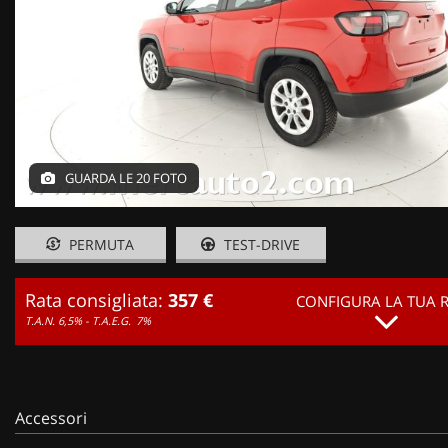
GUARDA LE 20 FOTO
PERMUTA
TEST-DRIVE
Rata consigliata:
357 €
CONFIGURA LA TUA 
T.A.N. 6,5% - T.A.E.G.
7%
Accessori