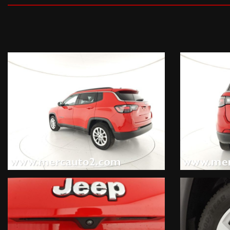
DOTAZIONI EXTRA:
Blind Spot Monitoring, Camera 360°, Courtesy Lamp esterna, Park A
Spot Monitoring, Camera 360°, Courtesy Lamp esterna, Park Assist 
Information, Portellone posteriore "hands-free", Uconnect Radio 
Advanced Tech Pack (1200 EUR), Highway Assit System (150 EUR),