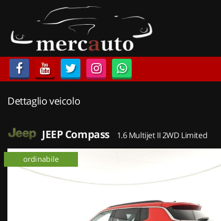
HOME
LISTA VEICOLI
ACQUISTIAMO USATO
Dettaglio veicolo
ASSISTENZA
NOLEGGIO AUTO
JEEP Compass
1.6 Multijet II 2WD Limited
NOLEGGIO LUNGO TERMINE
ordinabile
NOLEGGIO BREVE TERMINE
CONTATTI