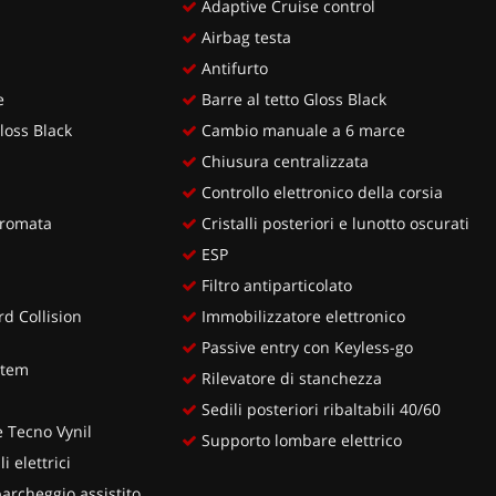
Adaptive Cruise control
Airbag testa
Antifurto
e
Barre al tetto Gloss Black
loss Black
Cambio manuale a 6 marce
Chiusura centralizzata
Controllo elettronico della corsia
cromata
Cristalli posteriori e lunotto oscurati
ESP
Filtro antiparticolato
d Collision
Immobilizzatore elettronico
Passive entry con Keyless-go
stem
Rilevatore di stanchezza
Sedili posteriori ribaltabili 40/60
e Tecno Vynil
Supporto lombare elettrico
i elettrici
rcheggio assistito