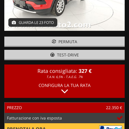
GUARDA LE 23 FOTO
PERMUTA
TEST-DRIVE
Rata consigliata:
327 €
T.A.N. 6,5% - T.A.E.G.
7%
CONFIGURA LA TUA RATA
PREZZO
22.350 €
Fatturazione con iva esposta
PRENOTALA ORA