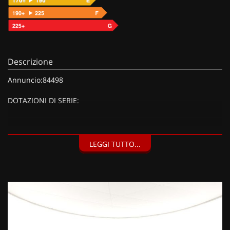
Descrizione
Annuncio:84498
DOTAZIONI DI SERIE:
DOTAZIONI EXTRA:
LEGGI TUTTO...
Blind Spot Monitoring, Camera 360°, Courtesy Lamp esterna,
Park Assist parallelo e perpendicolare, Sensori di parcheggio
anteriori, posteriori e laterali a 12 canali, New Park Pack (1200
EUR), Traffic Sign Information, Portellone posteriore "hands-
free", Uconnect Radio 10,1" con navigatore, Uconnect Services,
Advanced Tech Pack (1200 EUR), TBM Box (Uconnect Box) (200
EUR), Advanced Tech Pack (1200 EUR), Highway Assit System
(150 EUR), Vernice pastello Colorado Red,