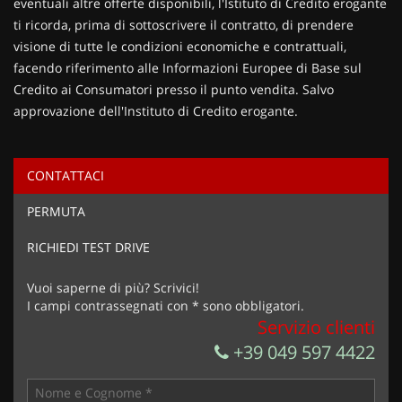
eventuali altre offerte disponibili, l'Istituto di Credito erogante
ti ricorda, prima di sottoscrivere il contratto, di prendere
visione di tutte le condizioni economiche e contrattuali,
facendo riferimento alle Informazioni Europee di Base sul
Credito ai Consumatori presso il punto vendita. Salvo
approvazione dell'Instituto di Credito erogante.
CONTATTACI
Ho letto e accetto
l'informativa privacy
*
PERMUTA
Acconsento al trattamento dei miei dati per finalità di
marketing
RICHIEDI TEST DRIVE
Invia la tua richiesta
Vuoi saperne di più? Scrivici!
I campi contrassegnati con * sono obbligatori.
Servizio clienti
+39 049 597 4422