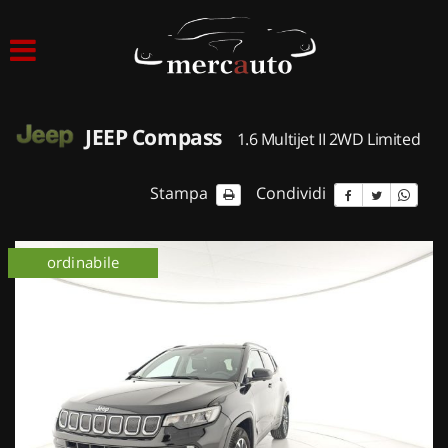
HOME
LISTA VEICOLI
JEEP Compass
1.6 Multijet II 2WD Limited
ACQUISTIAMO USATO
Stampa
Condividi
ASSISTENZA
ordinabile
NOLEGGIO AUTO
NOLEGGIO LUNGO TERMINE
NOLEGGIO BREVE TERMINE
CONTATTI