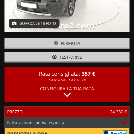
GUARDA LE 18 FOTO
PERMUTA
TEST-DRIVE
Rata consigliata:
357 €
T.A.N. 6,5% - T.A.E.G.
7%
CONFIGURA LA TUA RATA
PREZZO
24.350 €
Fatturazione con iva esposta
PRENOTALA ORA