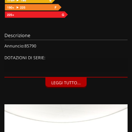
Descrizione
Annuncio:85790
DOTAZIONI DI SERIE:
DOTAZIONI EXTRA:
LEGGI TUTTO...
Blind Spot Monitoring, Camera 360°, Courtesy Lamp esterna,
Park Assist parallelo e perpendicolare, Sensori di parcheggio
anteriori, posteriori e laterali a 12 canali, New Park Pack (1200
EUR), Kit Fix & Go (40 EUR), Vernice pastello Black (800 EUR),