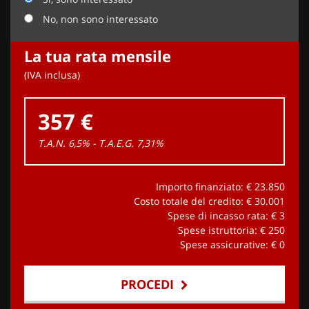
No, non sono interessato
La tua rata mensile
(IVA inclusa)
357 €
T.A.N. 6,5% - T.A.E.G.
7,31
%
Importo finanziato: €
23.850
Costo totale del credito: €
30.001
Spese di incasso rata: €
3
Spese istruttoria: €
250
Spese assicurative: €
0
PROCEDI