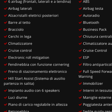
6 airbag (frontali, laterali e a tendina)
ABS
Airbag laterali
Airbag testa
Alzacristalli elettrici posteriori
Autoradio
Barre al tetto
Bluetooth
Bracciolo
Business Pack
Cerchi in lega
Chiusura centrali
Climatizzatore
Climatizzatore au
Cruise control
Cruise Control
Electronic roll mitigation
ESP
Fendinebbia con funzione cornering
Filtro antipartico
Freno di stazionamento elettronico
Full Speed Forwar
Warning
Hill Start Assist (Sistema di ausilio
partenza in salita)
Immobilizer
Impianto audio con 6 speakers
Interni in tessuto
Luci diurne
Maniglie esterne 
Piano di carico regolabile in altezza
Poggiatesta anteri
Retronebbia
Sedile guida regol