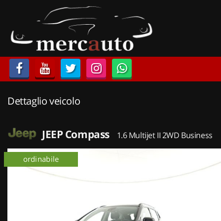
HOME
LISTA VEICOLI
ACQUISTIAMO USATO
Dettaglio veicolo
ASSISTENZA
NOLEGGIO AUTO
JEEP Compass
1.6 Multijet II 2WD Business
NOLEGGIO LUNGO TERMINE
ordinabile
NOLEGGIO BREVE TERMINE
CONTATTI