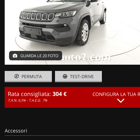
GUARDA LE 20 FOTO
PERMUTA
TEST-DRIVE
Rata consigliata:
304 €
CONFIGURA LA TUA 
T.A.N. 6,5% - T.A.E.G.
7%
Accessori