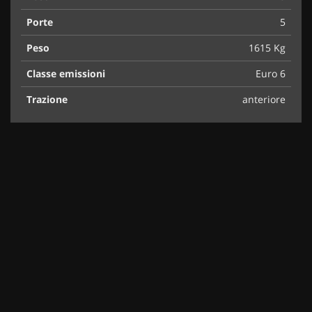
Porte
5
Peso
1615 Kg
Classe emissioni
Euro 6
Trazione
anteriore