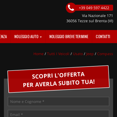
+39 049 597 4422
Via Nazionale 171
36056 Tezze sul Brenta (VI)
ENZA
NOLEGGIO AUTO
NOLEGGIO BREVE TERMINE
CONTATTI
Home
/
Tutti I Veicoli
/
Usato
/
Jeep
/
Compass
SCOPRI L'OFFERTA
PER AVERLA SUBITO TUA!