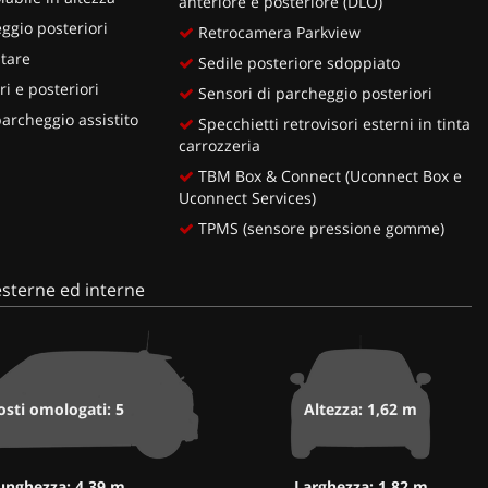
anteriore e posteriore (DLO)
ggio posteriori
Retrocamera Parkview
itare
Sedile posteriore sdoppiato
i e posteriori
Sensori di parcheggio posteriori
rcheggio assistito
Specchietti retrovisori esterni in tinta
carrozzeria
TBM Box & Connect (Uconnect Box e
Uconnect Services)
TPMS (sensore pressione gomme)
sterne ed interne
osti omologati: 5
Altezza: 1,62 m
unghezza: 4,39 m
Larghezza: 1,82 m