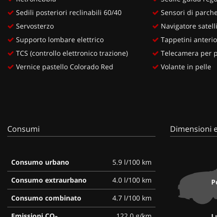
Sedili posteriori reclinabili 60/40
Sensori di parche
Servosterzo
Navigatore satell
Supporto lombare elettrico
Tappetini anterior
TCS (controllo elettronico trazione)
Telecamera per pa
Vernice pastello Colorado Red
Volante in pelle
Consumi
Dimensioni e
Consumo urbano
5.9 l/100 km
Consumo extraurbano
4.0 l/100 km
P
Consumo combinato
4.7 l/100 km
Emissioni CO
122.0 g/km
L