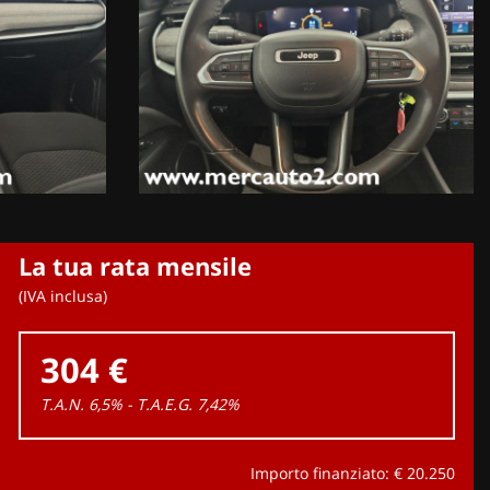
La tua rata mensile
(IVA inclusa)
304 €
T.A.N. 6,5% - T.A.E.G.
7,42
%
Importo finanziato: €
20.250