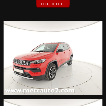
LEGGI TUTTO...
Blind Spot Monitoring, Camera 360°, Courtesy Lamp esterna,
Park Assist parallelo e perpendicolare, Sensori di parcheggio
anteriori, posteriori e laterali a 12 canali, New Park Pack (1200
EUR), Kit Fix & Go (40 EUR), Vernice pastello Colorado Red,