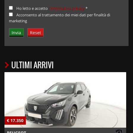
Ho letto e accetto
l'informativa privacy
*
Acconsento al trattamento dei miei dati per finalità di
marketing
ULTIMI ARRIVI
€ 17.350
€
PEUGEOT