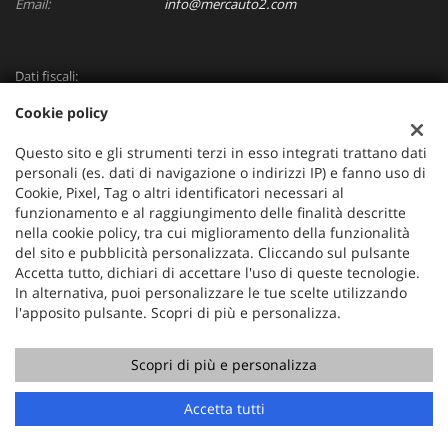
Email:
info@mercauto2.com
Dati fiscali:
ALLES DI INVERSO LORENZO
Cookie policy
Via Nazionale, 171 PD - 36056 Tezze sul Brenta
C.F/P.IVA:
03514030240
Questo sito e gli strumenti terzi in esso integrati trattano dati
Registro delle imprese:
PD
personali (es. dati di navigazione o indirizzi IP) e fanno uso di
Cookie, Pixel, Tag o altri identificatori necessari al
funzionamento e al raggiungimento delle finalità descritte
nella cookie policy, tra cui miglioramento della funzionalità
del sito e pubblicità personalizzata. Cliccando sul pulsante
Accetta tutto, dichiari di accettare l'uso di queste tecnologie.
In alternativa, puoi personalizzare le tue scelte utilizzando
l'apposito pulsante. Scopri di più e personalizza.
Scopri di più e personalizza
Copyright © 2026 GestionaleAuto.com S.r.l., Tutti i diritti
riservati -
Leggi l'informativa sulla privacy
-
Cookie Policy
Chiama
Contatta un consulente
Sito creato da:
GestionaleAuto.com
Accetta tutti