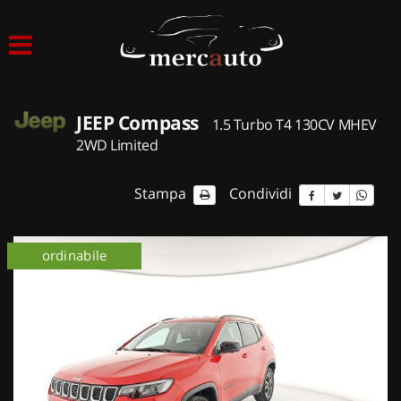
HOME
LISTA VEICOLI
JEEP Compass
1.5 Turbo T4 130CV MHEV
ACQUISTIAMO USATO
2WD Limited
ASSISTENZA
Stampa
Condividi
NOLEGGIO AUTO
ordinabile
NOLEGGIO LUNGO TERMINE
NOLEGGIO BREVE TERMINE
CONTATTI