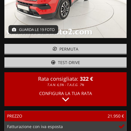
GUARDA LE 19 FOTO
PERMUTA
TEST-DRIVE
Rata consigliata:
322 €
T.A.N. 6,5% - T.A.E.G.
7%
CONFIGURA LA TUA RATA
PREZZO
21.950 €
Fatturazione con iva esposta