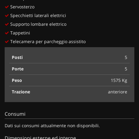
Servosterzo
Specchietti laterali elettrici
Supporto lombare elettrico
Tappetini
Telecamera per parcheggio assistito
Posti
5
Porte
5
Peso
1575 Kg
Trazione
anteriore
Consumi
Dati sui consumi attualmente non disponibili.
Dimensioni esterne ed interne