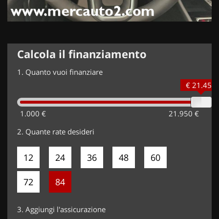
Calcola il finanziamento
1.
Quanto vuoi finanziare
€ 21.450
1.000 €
21.950 €
2.
Quante rate desideri
12
24
36
48
60
72
84
3.
Aggiungi l'assicurazione