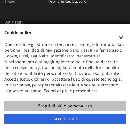
Email:
info@mercauto2.com
Dati fiscali:
ALLES DI INVERSO LORENZO
Cookie policy
Via Nazionale, 171 PD - 36056 Tezze sul Brenta
C.F/P.IVA:
03514030240
Questo sito e gli strumenti terzi in esso integrati trattano dati
Registro delle imprese:
PD
personali (es. dati di navigazione o indirizzi IP) e fanno uso di
Cookie, Pixel, Tag o altri identificatori necessari al
funzionamento e al raggiungimento delle finalità descritte
nella cookie policy, tra cui miglioramento della funzionalità
del sito e pubblicità personalizzata. Cliccando sul pulsante
Accetta tutto, dichiari di accettare l'uso di queste tecnologie.
In alternativa, puoi personalizzare le tue scelte utilizzando
l'apposito pulsante. Scopri di più e personalizza.
Scopri di più e personalizza
Copyright © 2026 GestionaleAuto.com S.r.l., Tutti i diritti
riservati -
Leggi l'informativa sulla privacy
-
Cookie Policy
Sito creato da:
GestionaleAuto.com
Accetta tutti