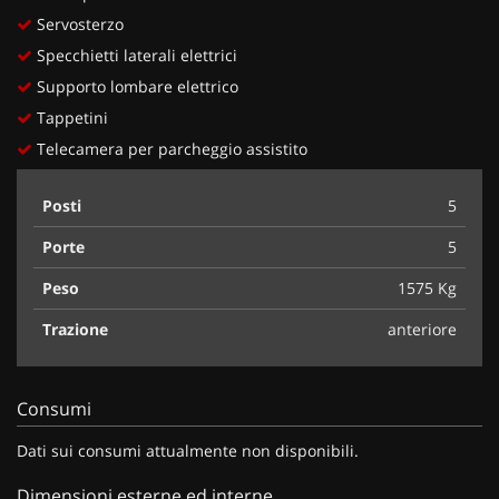
Servosterzo
Specchietti laterali elettrici
Supporto lombare elettrico
Tappetini
Telecamera per parcheggio assistito
Posti
5
Porte
5
Peso
1575 Kg
Trazione
anteriore
Consumi
Dati sui consumi attualmente non disponibili.
Dimensioni esterne ed interne