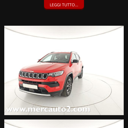
LEGGI TUTTO...
Blind Spot Monitoring, Camera 360°, Courtesy Lamp esterna,
Park Assist parallelo e perpendicolare, Sensori di parcheggio
anteriori, posteriori e laterali a 12 canali, New Park Pack (1200
EUR), Kit Fix & Go (40 EUR), Vernice pastello Colorado Red,