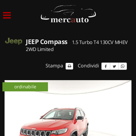
HOME
LISTA VEICOLI
JEEP Compass
1.5 Turbo T4 130CV MHEV
ACQUISTIAMO USATO
2WD Limited
ASSISTENZA
Stampa
Condividi
NOLEGGIO AUTO
ordinabile
NOLEGGIO LUNGO TERMINE
NOLEGGIO BREVE TERMINE
CONTATTI