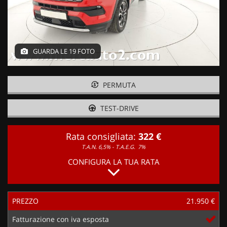
GUARDA LE 19 FOTO
PERMUTA
TEST-DRIVE
Rata consigliata:
322 €
T.A.N. 6,5% - T.A.E.G.
7%
CONFIGURA LA TUA RATA
PREZZO
21.950 €
Fatturazione con iva esposta