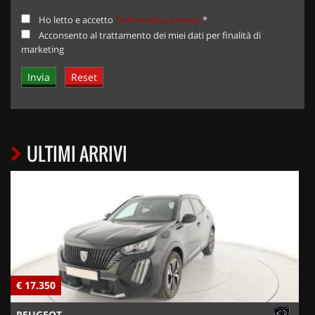
Ho letto e accetto
l'informativa privacy
*
Acconsento al trattamento dei miei dati per finalità di
marketing
ULTIMI ARRIVI
€ 17.350
€
PEUGEOT