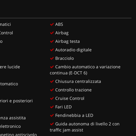
matici
ABS
Control
Airbag
ro
Airbag testa
Autoradio digitale
Bracciolo
ere lucide
Cambio automatico a variazione
continua (E-DCT 6)
Chiusura centralizzata
utomatico
Controllo trazione
Cruise Control
iori e posteriori
Fari LED
Fendinebbia a LED
za assistita
Guida autonoma di livello 2 con
lettronico
traffic jam assist
petino antiscivolo