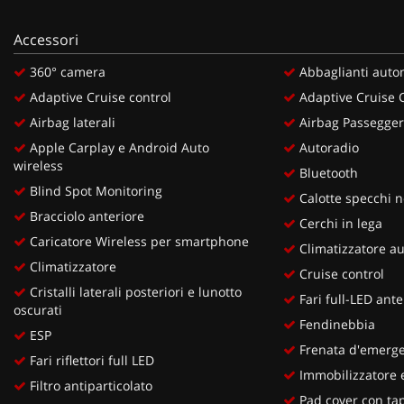
Accessori
360° camera
Abbaglianti auto
Adaptive Cruise control
Adaptive Cruise 
Airbag laterali
Airbag Passegge
Apple Carplay e Android Auto
Autoradio
wireless
Bluetooth
Blind Spot Monitoring
Calotte specchi n
Bracciolo anteriore
Cerchi in lega
Caricatore Wireless per smartphone
Climatizzatore a
Climatizzatore
Cruise control
Cristalli laterali posteriori e lunotto
Fari full-LED anter
oscurati
Fendinebbia
ESP
Frenata d'emergen
Fari riflettori full LED
Immobilizzatore e
Filtro antiparticolato
Pad cover con tap