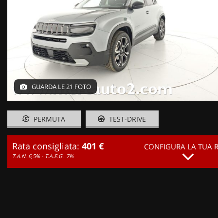
GUARDA LE 21 FOTO
PERMUTA
TEST-DRIVE
Rata consigliata:
401 €
CONFIGURA LA TUA 
T.A.N. 6,5% - T.A.E.G.
7%