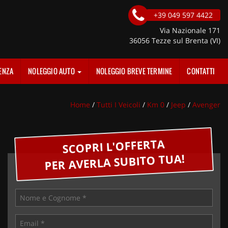
+39 049 597 4422
Via Nazionale 171
36056 Tezze sul Brenta (VI)
ENZA
NOLEGGIO AUTO
NOLEGGIO BREVE TERMINE
CONTATTI
Home
/
Tutti I Veicoli
/
Km 0
/
Jeep
/
Avenger
SCOPRI L'OFFERTA
PER AVERLA SUBITO TUA!