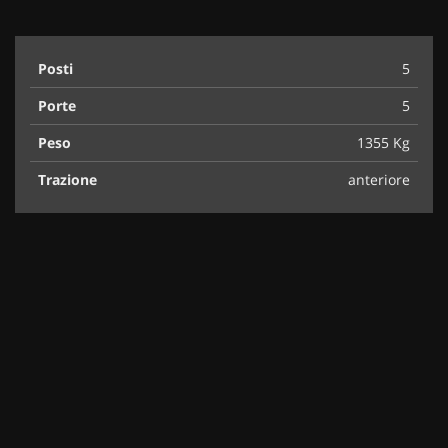
Posti
5
Porte
5
Peso
1355 Kg
Trazione
anteriore