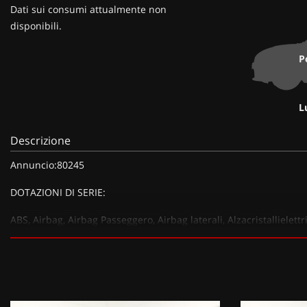
Dati sui consumi attualmente non
disponibili.
P
L
Descrizione
Annuncio:80245
DOTAZIONI DI SERIE:
ABS, Airbag, Airbag Passeggero, Airbag laterali, Alzacristallielett
Fendinebbia , Immobilizzatore elettronico, Lettore CD, Servosterzo
DOTAZIONI EXTRA:
Tetto in vetro apribile elettricamente (1000 EUR), Vernice metalli