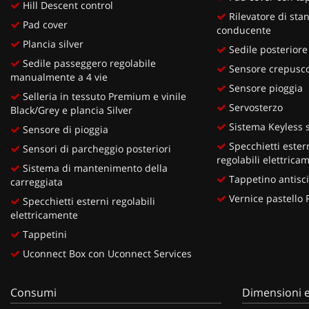
Hill Descent control
Rilevatore di sta
Pad cover
conducente
Plancia silver
Sedile posteriore
Sedile passeggero regolabile
Sensore crepusco
manualmente a 4 vie
Sensore pioggia
Selleria in tessuto Premium e vinile
Servosterzo
Black/Grey e plancia Silver
Sistema Keyless s
Sensore di pioggia
Specchietti estern
Sensori di parcheggio posteriori
regolabili elettrica
Sistema di mantenimento della
Tappetino antisci
carreggiata
Vernice pastello
Specchietti esterni regolabili
elettricamente
Tappetini
Uconnect Box con Uconnect Services
Consumi
Dimensioni e