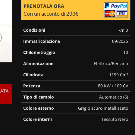
PRENOTALA ORA
Con un acconto di 200€
Condizioni
km 0
Immatricolazione
09/2025
Chilometraggio
10
Alimentazione
Elettrica/Benzina
Cilindrata
1199 Cm³
Potenza
80 KW / 109 CV
RATA
Tipo di cambio
Automatico (6)
Colore esterno
Grigio scuro metallizzato
Colore interni
Tessuto Nero