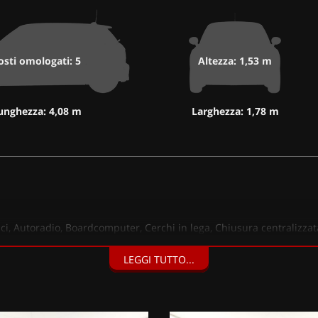
osti omologati: 5
Altezza: 1,53 m
unghezza: 4,08 m
Larghezza: 1,78 m
rici, Autoradio, Boardcomputer, Cerchi in lega, Chiusura centralizzat
, Bluetooth, MP3, Filtroantiparticolato, Isofix, USB, Touchscreen, Bra
LEGGI TUTTO...
zzata Granite (900 EUR), Grigio Metallizzato,