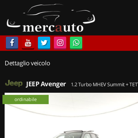
HOME
LISTA VEICOLI
ACQUISTIAMO USATO
Dettaglio veicolo
ASSISTENZA
NOLEGGIO AUTO
JEEP Avenger
1.2 Turbo MHEV Summit + TE
NOLEGGIO LUNGO TERMINE
ordinabile
km 0
NOLEGGIO BREVE TERMINE
CONTATTI