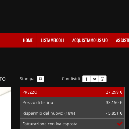
HOME
LISTA VEICOLI
ACQUISTIAMO USATO
ASSIST
TTO
Stampa
Condividi
PREZZO
27.299 €
Prezzo di listino
33.150 €
Risparmio dal nuovo: (18%)
- 5.851 €
Fatturazione con iva esposta