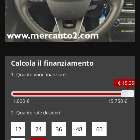
Calcola il finanziamento
1.
Quanto vuoi finanziare
€ 15.250
1.000 €
15.750 €
2.
Quante rate desideri
12
24
36
48
60