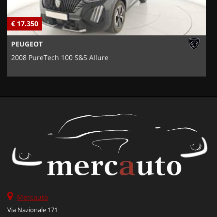
€ 17.350
€
PEUGEOT
2008 PureTech 100 S&S Allure
Mercauto
Via Nazionale 171