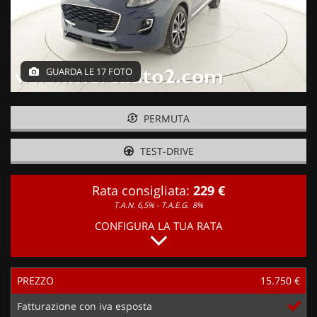
GUARDA LE 17 FOTO
PERMUTA
TEST-DRIVE
Rata consigliata:
229 €
T.A.N. 6,5% - T.A.E.G.
8%
CONFIGURA LA TUA RATA
PREZZO
15.750 €
Fatturazione con iva esposta