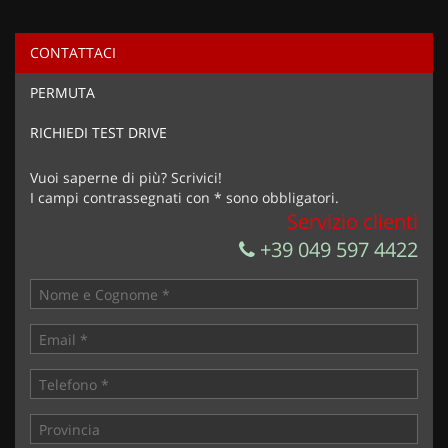
CONTATTACI
Ho letto e accetto
l'informativa privacy
*
PERMUTA
Acconsento al trattamento dei miei dati per finalità di
marketing
RICHIEDI TEST DRIVE
Invia la tua richiesta
Vuoi saperne di più? Scrivici!
I campi contrassegnati con * sono obbligatori.
Servizio clienti
+39 049 597 4422