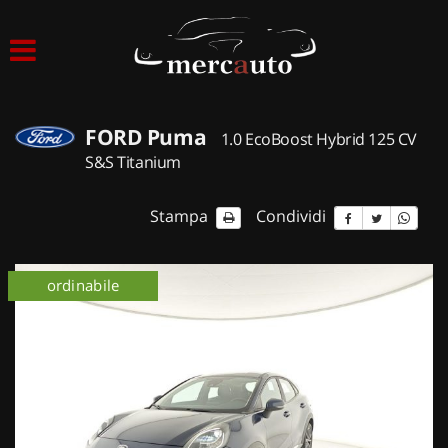
HOME
LISTA VEICOLI
FORD Puma
1.0 EcoBoost Hybrid 125 CV
ACQUISTIAMO USATO
S&S Titanium
ASSISTENZA
Stampa
Condividi
NOLEGGIO AUTO
ordinabile
NOLEGGIO LUNGO TERMINE
NOLEGGIO BREVE TERMINE
CONTATTI