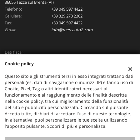
36056 Tezze sul Brenta (VI)
Telefono:
+39 049 597 4422
Cellulare:
+39 329 273 2302
Fax:
+39 049 597 4422
Email:
info@mercauto2.com
Dati fiscali:
ALLES DI INVERSO LORENZO
Cookie policy
Via Nazionale, 171 PD - 36056 Tezze sul Brenta
C.F/P.IVA:
03514030240
Questo sito e gli strumenti terzi in esso integrati trattano dati
Registro delle imprese:
PD
personali (es. dati di navigazione o indirizzi IP) e fanno uso di
Cookie, Pixel, Tag o altri identificatori necessari al
funzionamento e al raggiungimento delle finalità descritte
nella cookie policy, tra cui miglioramento della funzionalità
del sito e pubblicità personalizzata. Cliccando sul pulsante
Accetta tutto, dichiari di accettare l'uso di queste tecnologie.
In alternativa, puoi personalizzare le tue scelte utilizzando
l'apposito pulsante. Scopri di più e personalizza.