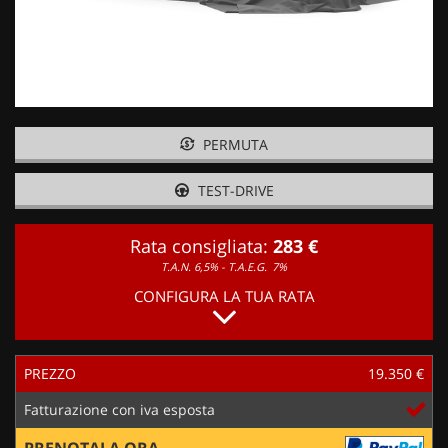
PERMUTA
TEST-DRIVE
Rata consigliata:
283 €
T.A.N. 6,5% - T.A.E.G.
7%
CONFIGURA LA TUA RATA
PREZZO
19.350 €
Fatturazione con iva esposta
PRENOTALA ORA