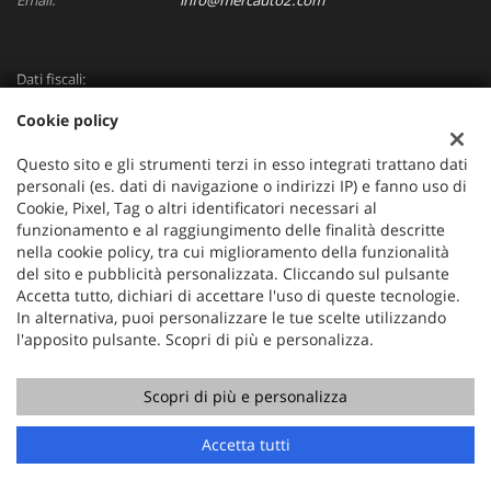
Email:
info@mercauto2.com
Dati fiscali:
ALLES DI INVERSO LORENZO
Cookie policy
Via Nazionale, 171 PD - 36056 Tezze sul Brenta
C.F/P.IVA:
03514030240
Questo sito e gli strumenti terzi in esso integrati trattano dati
Registro delle imprese:
PD
personali (es. dati di navigazione o indirizzi IP) e fanno uso di
Cookie, Pixel, Tag o altri identificatori necessari al
funzionamento e al raggiungimento delle finalità descritte
nella cookie policy, tra cui miglioramento della funzionalità
del sito e pubblicità personalizzata. Cliccando sul pulsante
Accetta tutto, dichiari di accettare l'uso di queste tecnologie.
In alternativa, puoi personalizzare le tue scelte utilizzando
l'apposito pulsante. Scopri di più e personalizza.
Scopri di più e personalizza
Copyright © 2026 GestionaleAuto.com S.r.l., Tutti i diritti
riservati -
Leggi l'informativa sulla privacy
-
Cookie Policy
Chiama
Contatta un consulente
Sito creato da:
GestionaleAuto.com
Accetta tutti