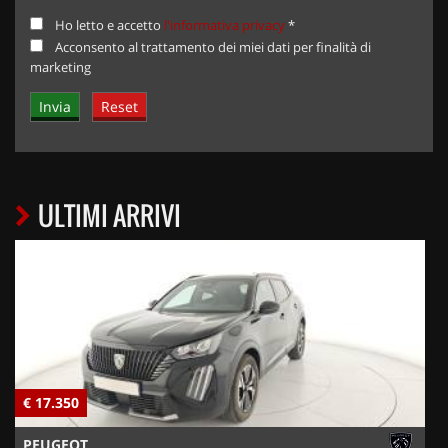
Ho letto e accetto
l'informativa privacy
*
Acconsento al trattamento dei miei dati per finalità di
marketing
ULTIMI ARRIVI
€ 17.350
€
PEUGEOT