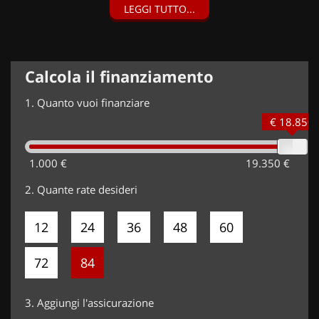
LEGGI TUTTO...
Vernice metallizzata Verde Mare (800 EUR),
Calcola il finanziamento
1.
Quanto vuoi finanziare
€ 18.850
1.000 €
19.350 €
2.
Quante rate desideri
12
24
36
48
60
72
84
3.
Aggiungi l'assicurazione