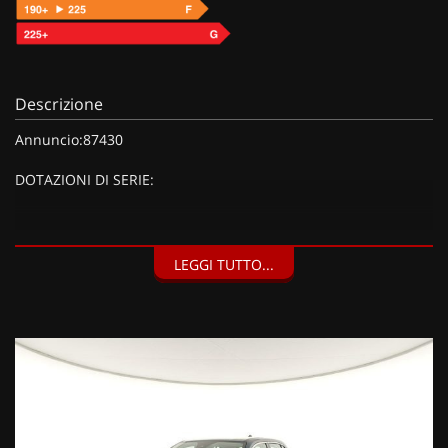
Descrizione
Annuncio:87430
DOTAZIONI DI SERIE:
DOTAZIONI EXTRA:
LEGGI TUTTO...
Dettagli carrozzeria cromati, Calotte specchi nere, Fari
fendinebbia LED con funzione cornering, Indicatore di
direzione con luci di posizione anteriori a LED, Maniglie
interne porte cromate, Color Therpy, illuminazione ambiente
interno con colore configurabile, Luce plafoniera LED,
Specchio retrovisore interno elettrocromico (giorno/notte
automatico) FRAMELESS, Cerchi in lega da 17'' e pneumatici
215/60 R17, Inserti specifici, Interni Style con plancia in tinta
carrozzeria, Pack Style (1750 EUR), Vernice metallizzata Verde