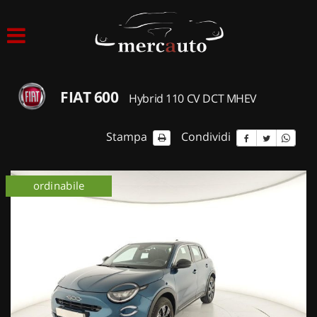
HOME
LISTA VEICOLI
FIAT 600
Hybrid 110 CV DCT MHEV
ACQUISTIAMO USATO
Stampa
Condividi
ASSISTENZA
ordinabile
NOLEGGIO AUTO
NOLEGGIO LUNGO TERMINE
NOLEGGIO BREVE TERMINE
CONTATTI