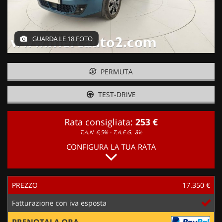
GUARDA LE 18 FOTO
PERMUTA
TEST-DRIVE
Rata consigliata:
253 €
T.A.N. 6,5% - T.A.E.G.
8%
CONFIGURA LA TUA RATA
PREZZO
17.350 €
Fatturazione con iva esposta
PRENOTALA ORA