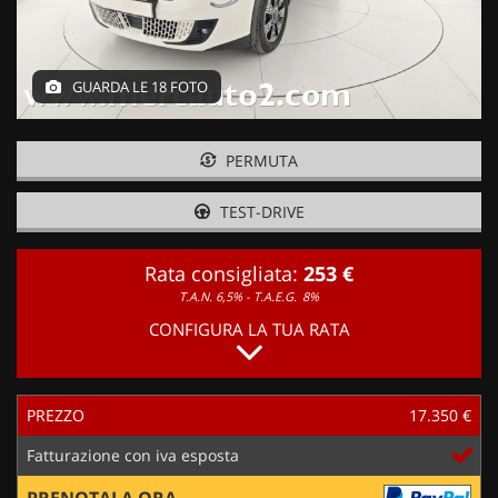
GUARDA LE 18 FOTO
PERMUTA
TEST-DRIVE
Rata consigliata:
253 €
T.A.N. 6,5% - T.A.E.G.
8%
CONFIGURA LA TUA RATA
PREZZO
17.350 €
Fatturazione con iva esposta
PRENOTALA ORA