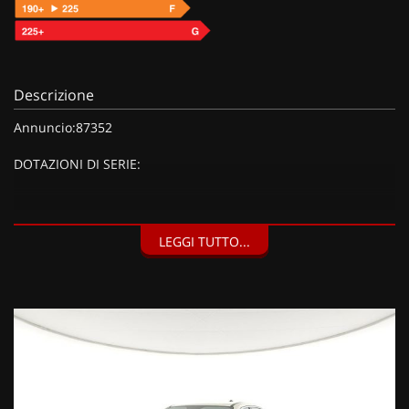
Descrizione
Annuncio:87352
DOTAZIONI DI SERIE:
DOTAZIONI EXTRA:
LEGGI TUTTO...
Dettagli carrozzeria cromati, Calotte specchi nere, Fari
fendinebbia LED con funzione cornering, Indicatore di
direzione con luci di posizione anteriori a LED, Maniglie
interne porte cromate, Color Therpy, illuminazione ambiente
interno con colore configurabile, Luce plafoniera LED,
Specchio retrovisore interno elettrocromico (giorno/notte
automatico) FRAMELESS, Cerchi in lega da 17'' e pneumatici
215/60 R17, Inserti specifici, Interni Style con plancia in tinta
carrozzeria, Pack Style (1750 EUR),