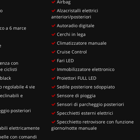
Airbag
ro
Alzacristalli elettrici
anteriori/posteriori
Autoradio digitale
co a 6 marce
Cerchi in lega
Climatizzatore manuale
e
Cruise Control
Fari LED
enza con
 ciclisti
Immobilizzatore elettronico
black
Proiettori FULL LED
 regolabile 4 vie
Sedile posteriore sdoppiato
eclinabili e
Sensore di pioggia
Sensori di parcheggio posteriori
ggio posteriori
Specchietti esterni elettrici
Specchietto retrovisore con funzione
bili elettricamente
giorno/notte manuale
pelle con comandi