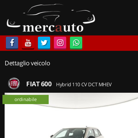
HOME
LISTA VEICOLI
ACQUISTIAMO USATO
Dettaglio veicolo
ASSISTENZA
NOLEGGIO AUTO
FIAT 600
Hybrid 110 CV DCT MHEV
NOLEGGIO LUNGO TERMINE
ordinabile
NOLEGGIO BREVE TERMINE
CONTATTI