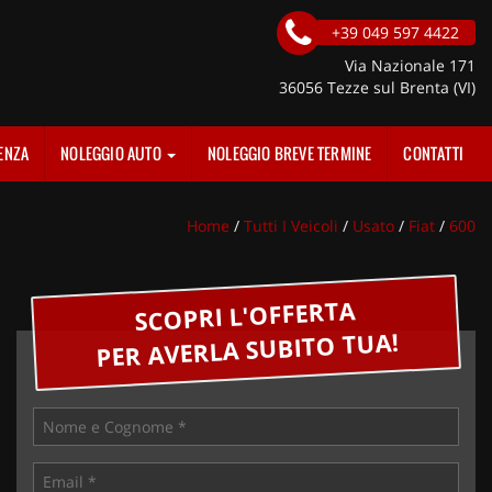
+39 049 597 4422
Via Nazionale 171
36056 Tezze sul Brenta (VI)
ENZA
NOLEGGIO AUTO
NOLEGGIO BREVE TERMINE
CONTATTI
Home
/
Tutti I Veicoli
/
Usato
/
Fiat
/
600
SCOPRI L'OFFERTA
PER AVERLA SUBITO TUA!