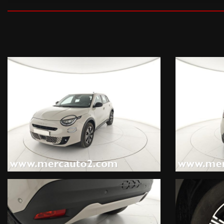
DOTAZIONI EXTRA:
Dettagli carrozzeria cromati, Calotte specchi nere, Fari fendineb
Therpy, illuminazione ambiente interno con colore configurabile,
pneumatici 215/60 R17, Inserti specifici, Interni Style con plancia