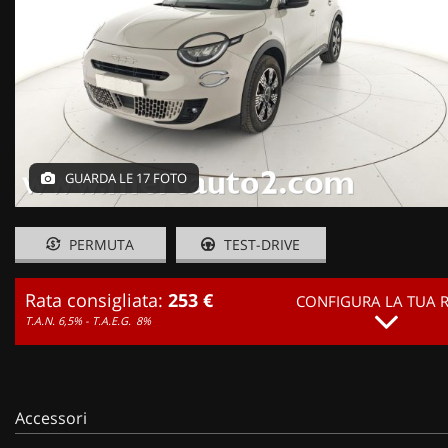
GUARDA LE 17 FOTO
PERMUTA
TEST-DRIVE
Rata consigliata:
253 €
CONFIGURA LA TUA 
T.A.N. 6,5% - T.A.E.G.
8%
Accessori