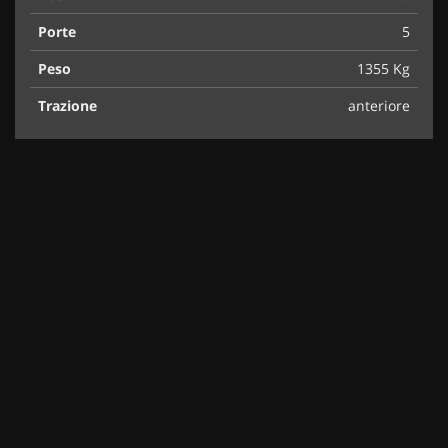
Porte
5
Peso
1355 Kg
Trazione
anteriore