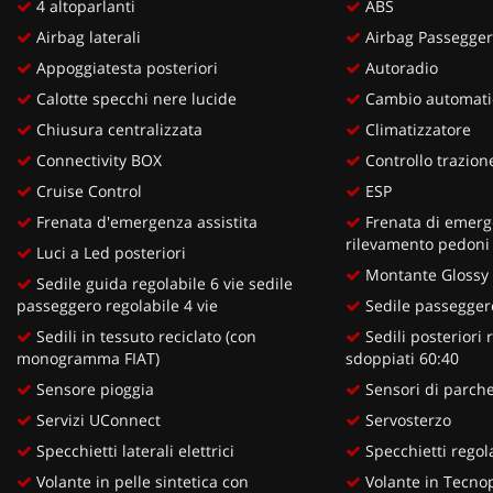
4 altoparlanti
ABS
Airbag laterali
Airbag Passegge
Appoggiatesta posteriori
Autoradio
Calotte specchi nere lucide
Cambio automati
Chiusura centralizzata
Climatizzatore
Connectivity BOX
Controllo trazion
Cruise Control
ESP
Frenata d'emergenza assistita
Frenata di emerg
rilevamento pedoni e
Luci a Led posteriori
Montante Glossy 
Sedile guida regolabile 6 vie sedile
passeggero regolabile 4 vie
Sedile passeggero
Sedili in tessuto reciclato (con
Sedili posteriori r
monogramma FIAT)
sdoppiati 60:40
Sensore pioggia
Sensori di parche
Servizi UConnect
Servosterzo
Specchietti laterali elettrici
Specchietti regola
Volante in pelle sintetica con
Volante in Tecno