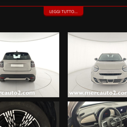
LEGGI TUTTO...
bia LED con funzione cornering, Indicatore di direzione con luci di 
 Luce plafoniera LED, Specchio retrovisore interno elettrocromico (
 in tinta carrozzeria, Pack Style (1750 EUR), Vernice metallizzata Sab