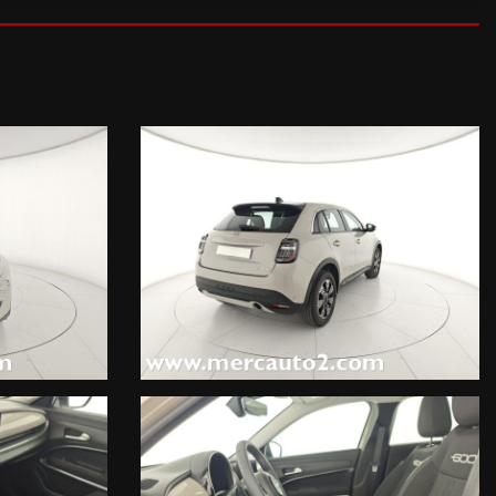
posizione anteriori a LED, Maniglie interne porte cromate, Color
giorno/notte automatico) FRAMELESS, Cerchi in lega da 17'' e
bia Terra d'Italia (750 EUR),