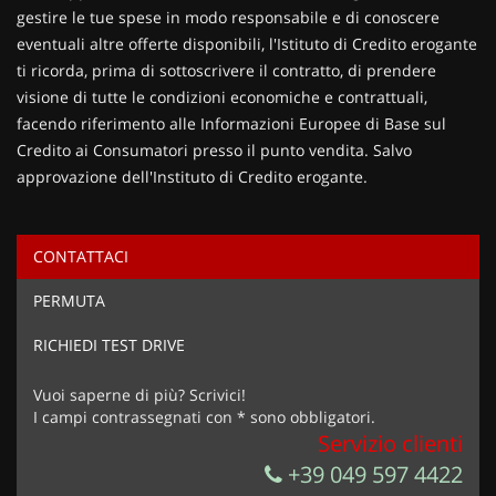
gestire le tue spese in modo responsabile e di conoscere
eventuali altre offerte disponibili, l'Istituto di Credito erogante
ti ricorda, prima di sottoscrivere il contratto, di prendere
visione di tutte le condizioni economiche e contrattuali,
facendo riferimento alle Informazioni Europee di Base sul
Credito ai Consumatori presso il punto vendita. Salvo
approvazione dell'Instituto di Credito erogante.
CONTATTACI
Ho letto e accetto
l'informativa privacy
*
PERMUTA
Acconsento al trattamento dei miei dati per finalità di
marketing
RICHIEDI TEST DRIVE
Invia la tua richiesta
Vuoi saperne di più? Scrivici!
I campi contrassegnati con * sono obbligatori.
Servizio clienti
+39 049 597 4422