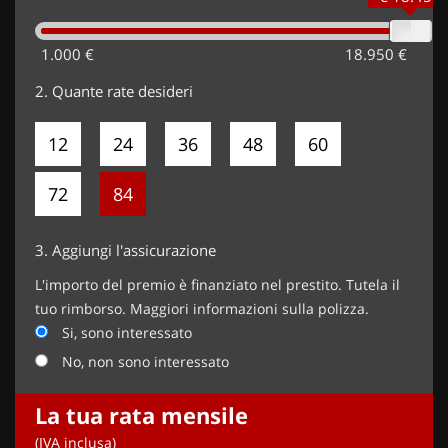
carrozzeria, Pack Style (1750 EUR),
1.000 €
18.950 €
2.
Quante rate desideri
12
24
36
48
60
72
84
3.
Aggiungi l'assicurazione
L'importo del premio è finanziato nel prestito. Tutela il
tuo rimborso. Maggiori informazioni sulla polizza.
Si, sono interessato
No, non sono interessato
La tua rata mensile
(IVA inclusa)