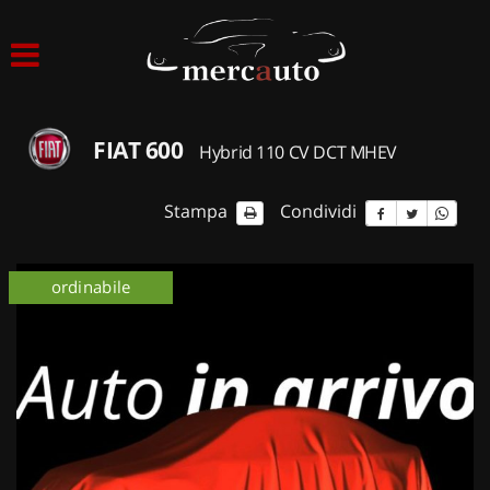
HOME
LISTA VEICOLI
FIAT 600
Hybrid 110 CV DCT MHEV
ACQUISTIAMO USATO
Stampa
Condividi
ASSISTENZA
ordinabile
NOLEGGIO AUTO
NOLEGGIO LUNGO TERMINE
NOLEGGIO BREVE TERMINE
CONTATTI