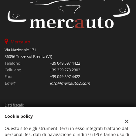
Mercauto
Via Nazionale 171
36056 Tezze sul Brenta (VI)
Telefono:
+39 049 597 4422
Cellulare:
+39 329 273 2302
Fax:
+39 049 597 4422
Email:
info@mercauto2.com
Dati fiscali:
ALLES DI INVERSO LORENZO
Cookie policy
Via Nazionale, 171 PD - 36056 Tezze sul Brenta
C.F/P.IVA:
03514030240
Questo sito e gli strumenti terzi in esso integrati trattano dati
Registro delle imprese:
PD
personali (es. dati di navigazione o indirizzi IP) e fanno uso di