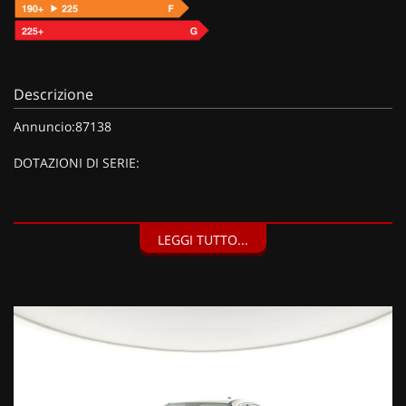
Descrizione
Annuncio:87138
DOTAZIONI DI SERIE:
DOTAZIONI EXTRA:
LEGGI TUTTO...
Dettagli carrozzeria cromati, Calotte specchi nere, Fari
fendinebbia LED con funzione cornering, Indicatore di
direzione con luci di posizione anteriori a LED, Maniglie
interne porte cromate, Color Therpy, illuminazione ambiente
interno con colore configurabile, Luce plafoniera LED,
Specchio retrovisore interno elettrocromico (giorno/notte
automatico) FRAMELESS, Cerchi in lega da 17'' e pneumatici
215/60 R17, Inserti specifici, Interni Style con plancia in tinta
carrozzeria, Pack Style (1750 EUR),