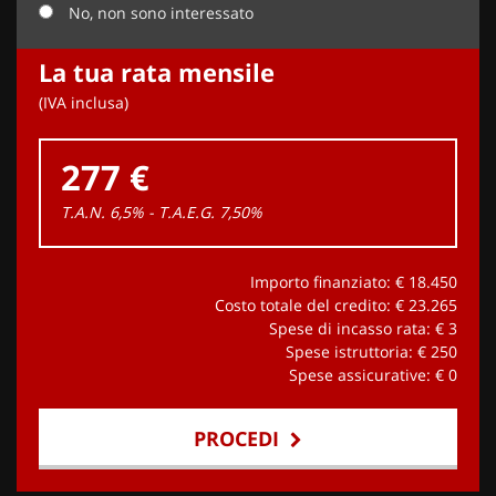
No, non sono interessato
La tua rata mensile
(IVA inclusa)
277 €
T.A.N. 6,5% - T.A.E.G.
7,50
%
Importo finanziato: €
18.450
Costo totale del credito: €
23.265
Spese di incasso rata: €
3
Spese istruttoria: €
250
Spese assicurative: €
0
PROCEDI