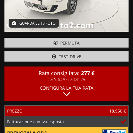
GUARDA LE 18 FOTO
PERMUTA
TEST-DRIVE
Rata consigliata:
277 €
T.A.N. 6,5% - T.A.E.G.
7%
CONFIGURA LA TUA RATA
PREZZO
18.950 €
Fatturazione con iva esposta
PRENOTALA ORA