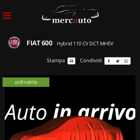
HOME
LISTA VEICOLI
FIAT 600
Hybrid 110 CV DCT MHEV
ACQUISTIAMO USATO
Stampa
Condividi
ASSISTENZA
ordinabile
NOLEGGIO AUTO
NOLEGGIO LUNGO TERMINE
NOLEGGIO BREVE TERMINE
CONTATTI