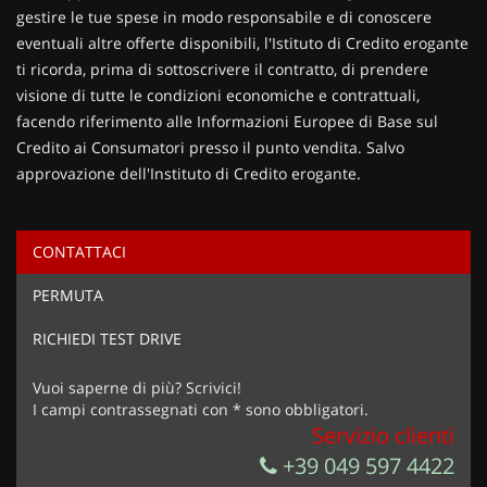
gestire le tue spese in modo responsabile e di conoscere
eventuali altre offerte disponibili, l'Istituto di Credito erogante
ti ricorda, prima di sottoscrivere il contratto, di prendere
visione di tutte le condizioni economiche e contrattuali,
facendo riferimento alle Informazioni Europee di Base sul
Credito ai Consumatori presso il punto vendita. Salvo
approvazione dell'Instituto di Credito erogante.
CONTATTACI
Ho letto e accetto
l'informativa privacy
*
PERMUTA
Acconsento al trattamento dei miei dati per finalità di
marketing
RICHIEDI TEST DRIVE
Invia la tua richiesta
Vuoi saperne di più? Scrivici!
I campi contrassegnati con * sono obbligatori.
Servizio clienti
+39 049 597 4422