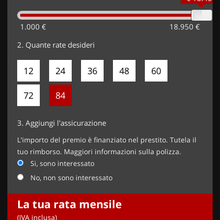
carrozzeria, Pack Style (1750 EUR),
1.000 €
18.950 €
2.
Quante rate desideri
12
24
36
48
60
72
84
3.
Aggiungi l'assicurazione
L'importo del premio è finanziato nel prestito. Tutela il
tuo rimborso. Maggiori informazioni sulla polizza.
Si, sono interessato
No, non sono interessato
La tua rata mensile
(IVA inclusa)