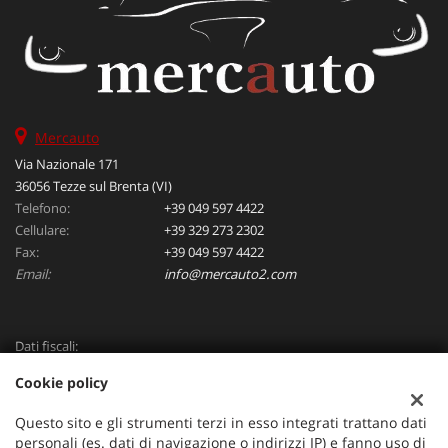
Mercauto
Via Nazionale 171
36056 Tezze sul Brenta (VI)
Telefono:
+39 049 597 4422
Cellulare:
+39 329 273 2302
Fax:
+39 049 597 4422
Email:
info@mercauto2.com
Dati fiscali:
ALLES DI INVERSO LORENZO
Cookie policy
Via Nazionale, 171 PD - 36056 Tezze sul Brenta
C.F/P.IVA:
03514030240
Questo sito e gli strumenti terzi in esso integrati trattano dati
Registro delle imprese:
PD
personali (es. dati di navigazione o indirizzi IP) e fanno uso di