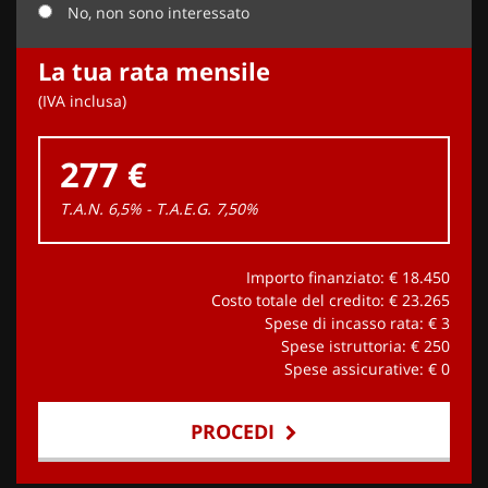
No, non sono interessato
La tua rata mensile
(IVA inclusa)
277 €
T.A.N. 6,5% - T.A.E.G.
7,50
%
Importo finanziato: €
18.450
Costo totale del credito: €
23.265
Spese di incasso rata: €
3
Spese istruttoria: €
250
Spese assicurative: €
0
PROCEDI