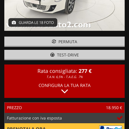
GUARDA LE 18 FOTO
PERMUTA
TEST-DRIVE
Rata consigliata:
277 €
T.A.N. 6,5% - T.A.E.G.
7%
CONFIGURA LA TUA RATA
PREZZO
18.950 €
Fatturazione con iva esposta
PRENOTALA ORA