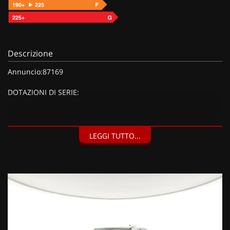
Descrizione
Annuncio:87169
DOTAZIONI DI SERIE:
DOTAZIONI EXTRA:
LEGGI TUTTO...
Dettagli carrozzeria cromati, Calotte specchi nere, Fari
fendinebbia LED con funzione cornering, Indicatore di
direzione con luci di posizione anteriori a LED, Maniglie
interne porte cromate, Color Therpy, illuminazione ambiente
interno con colore configurabile, Luce plafoniera LED,
Specchio retrovisore interno elettrocromico (giorno/notte
automatico) FRAMELESS, Cerchi in lega da 17'' e pneumatici
215/60 R17, Inserti specifici, Interni Style con plancia in tinta
carrozzeria, Pack Style (1750 EUR),