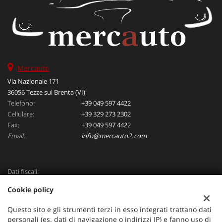
Mercauto
Via Nazionale 171
36056 Tezze sul Brenta (VI)
Telefono:
+39 049 597 4422
Cellulare:
+39 329 273 2302
Fax:
+39 049 597 4422
Email:
info@mercauto2.com
Dati fiscali:
ALLES DI INVERSO LORENZO
Cookie policy
Via Nazionale, 171 PD - 36056 Tezze sul Brenta
C.F/P.IVA:
03514030240
Questo sito e gli strumenti terzi in esso integrati trattano dati
Registro delle imprese:
PD
personali (es. dati di navigazione o indirizzi IP) e fanno uso di