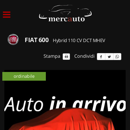
HOME
LISTA VEICOLI
FIAT 600
Hybrid 110 CV DCT MHEV
ACQUISTIAMO USATO
Stampa
Condividi
ASSISTENZA
ordinabile
NOLEGGIO AUTO
NOLEGGIO LUNGO TERMINE
NOLEGGIO BREVE TERMINE
CONTATTI