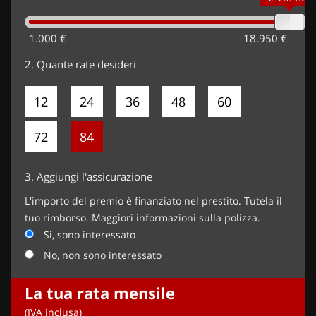
carrozzeria, Pack Style (1750 EUR),
1.000 €
18.950 €
2.
Quante rate desideri
12
24
36
48
60
72
84
3.
Aggiungi l'assicurazione
L'importo del premio è finanziato nel prestito. Tutela il
tuo rimborso. Maggiori informazioni sulla polizza.
Si, sono interessato
No, non sono interessato
La tua rata mensile
(IVA inclusa)