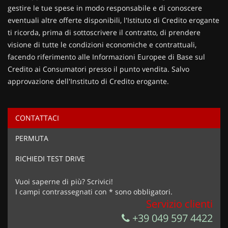
gestire le tue spese in modo responsabile e di conoscere
eventuali altre offerte disponibili, l'Istituto di Credito erogante
ti ricorda, prima di sottoscrivere il contratto, di prendere
visione di tutte le condizioni economiche e contrattuali,
facendo riferimento alle Informazioni Europee di Base sul
Credito ai Consumatori presso il punto vendita. Salvo
approvazione dell'Instituto di Credito erogante.
CONTATTACI
Ho letto e accetto
l'informativa privacy
*
PERMUTA
Acconsento al trattamento dei miei dati per finalità di
marketing
RICHIEDI TEST DRIVE
Invia la tua richiesta
Vuoi saperne di più? Scrivici!
I campi contrassegnati con * sono obbligatori.
Servizio clienti
+39 049 597 4422