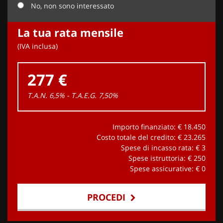
No, non sono interessato
La tua rata mensile
(IVA inclusa)
277 €
T.A.N. 6,5% - T.A.E.G.
7,50
%
Importo finanziato: €
18.450
Costo totale del credito: €
23.265
Spese di incasso rata: €
3
Spese istruttoria: €
250
Spese assicurative: €
0
PROCEDI