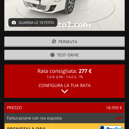
GUARDA LE 18 FOTO
PERMUTA
TEST-DRIVE
Rata consigliata:
277 €
T.A.N. 6,5% - T.A.E.G.
7%
CONFIGURA LA TUA RATA
PREZZO
18.950 €
Fatturazione con iva esposta
PRENOTALA ORA