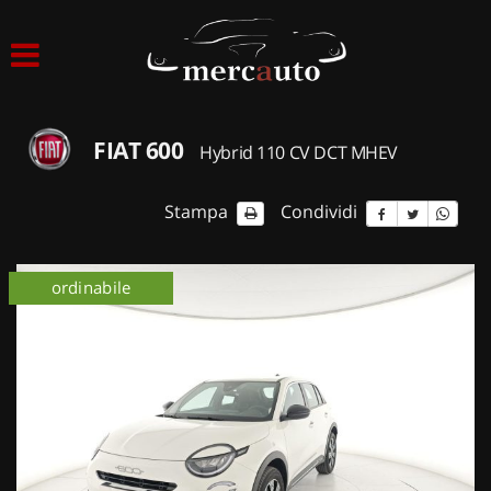
HOME
LISTA VEICOLI
FIAT 600
Hybrid 110 CV DCT MHEV
ACQUISTIAMO USATO
Stampa
Condividi
ASSISTENZA
ordinabile
NOLEGGIO AUTO
NOLEGGIO LUNGO TERMINE
NOLEGGIO BREVE TERMINE
CONTATTI