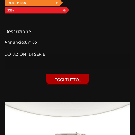
Descrizione
Annuncio:87185
DOTAZIONI DI SERIE:
DOTAZIONI EXTRA:
LEGGI TUTTO...
Dettagli carrozzeria cromati, Calotte specchi nere, Fari
fendinebbia LED con funzione cornering, Indicatore di
direzione con luci di posizione anteriori a LED, Maniglie
interne porte cromate, Color Therpy, illuminazione ambiente
interno con colore configurabile, Luce plafoniera LED,
Specchio retrovisore interno elettrocromico (giorno/notte
automatico) FRAMELESS, Cerchi in lega da 17'' e pneumatici
215/60 R17, Inserti specifici, Interni Style con plancia in tinta
carrozzeria, Pack Style (1750 EUR),