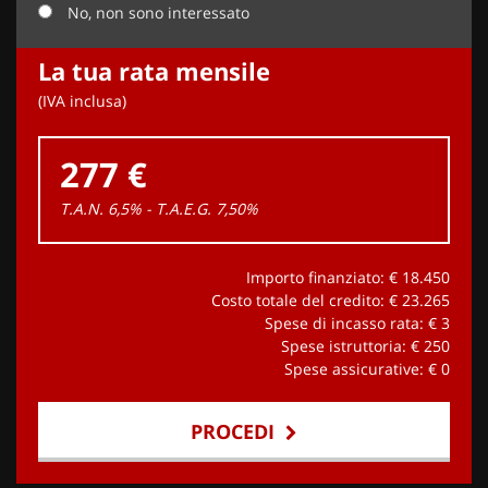
No, non sono interessato
La tua rata mensile
(IVA inclusa)
277 €
T.A.N. 6,5% - T.A.E.G.
7,50
%
Importo finanziato: €
18.450
Costo totale del credito: €
23.265
Spese di incasso rata: €
3
Spese istruttoria: €
250
Spese assicurative: €
0
PROCEDI