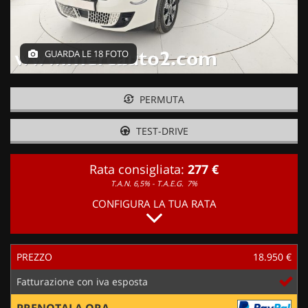
GUARDA LE 18 FOTO
PERMUTA
TEST-DRIVE
Rata consigliata:
277 €
T.A.N. 6,5% - T.A.E.G.
7%
CONFIGURA LA TUA RATA
PREZZO
18.950 €
Fatturazione con iva esposta
PRENOTALA ORA