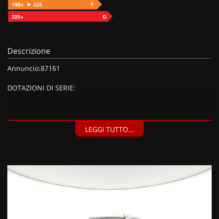
Descrizione
Annuncio:87161
DOTAZIONI DI SERIE:
DOTAZIONI EXTRA:
LEGGI TUTTO...
Dettagli carrozzeria cromati, Calotte specchi nere, Fari
fendinebbia LED con funzione cornering, Indicatore di
direzione con luci di posizione anteriori a LED, Maniglie
interne porte cromate, Color Therpy, illuminazione ambiente
interno con colore configurabile, Luce plafoniera LED,
Specchio retrovisore interno elettrocromico (giorno/notte
automatico) FRAMELESS, Cerchi in lega da 17'' e pneumatici
215/60 R17, Inserti specifici, Interni Style con plancia in tinta
carrozzeria, Pack Style (1750 EUR),